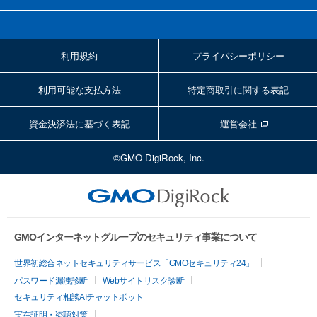
利用規約
プライバシーポリシー
利用可能な支払方法
特定商取引に関する表記
資金決済法に基づく表記
運営会社
©GMO DigiRock, Inc.
GMOインターネットグループのセキュリティ事業について
世界初総合ネットセキュリティサービス「GMOセキュリティ24」
パスワード漏洩診断
Webサイトリスク診断
セキュリティ相談AIチャットボット
実在証明・盗聴対策