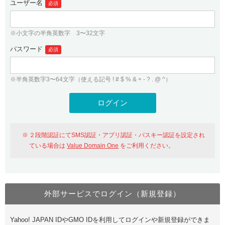
ユーザー名
必須
紹介制度
.jpドメインバックオーダー
ログイン
バリュードメインAPI
プレミアムドメイン
※小文字の半角英数字 3〜32文字
従来のバリュードメインをご利用希望の方
ユーザー登録
ドメイン・ホスティングOEM
パスワード
人気ドメインの種類
必須
従来のバリュードメインをご利用希望の方
ドメインコンシェルジュ
WHOIS検索
※半角英数字3〜64文字（使える記号 ! # $ % & + - ? . @ ^）
Value Domain Analyzer
Value Domainにログイン
Value AI Writer
外部サービスでの登録が一部未対応（Google等）
Value Domainユーザー登録
２段階認証にてSMS認証・アプリ認証・パスキー認証を設定され
外部サービスでの登録が一部未対応（Google等）
One レンタルサーバーを含む最新の機能を使う方
おすすめ
ている場合は
Value Domain One
をご利用ください。
One レンタルサーバーを含む最新の機能を使う方
おすすめ
外部サービスでログイン（新規登録）
Value Domain Oneにログイン
Yahoo! JAPAN IDやGMO IDを利用してログインや新規登録ができま
Value Domain Oneアカウント作成