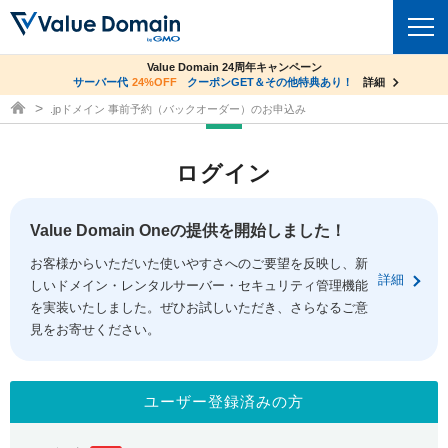
co.jpドメイン✕コアサーバーV2ビジネス応援キャンペーン
Value Domain 24周年キャンペーン
ドメイン
サーバー代
24%OFF
サーバー料金1年間無料
クーポンGET＆その他特典あり！
詳細
詳細
ドメイン取得ならバリュードメイン
.jpドメイン 事前予約（バックオーダー）のお申込み
ドメイントップ
レンタルサーバー
ログイン
ドメイン検索
サーバートップ
セキュリティ
ドメイン登録
コアサーバー
Value Domain Oneの提供を開始しました！
セキュリティトップ
サービス
ドメイン移管
お客様からいただいた使いやすさへのご要望を反映し、新
バリューサーバー
Value Domain ネットde診断
詳細
しいドメイン・レンタルサーバー・セキュリティ管理機能
サービストップ
facebook
x
ドメイン価格一覧
XREA
を実装いたしました。ぜひお試しいただき、さらなるご意
SSL証明書
見をお寄せください。
お得意様割引
ドメイン一括検索
お知らせ
サポート
Oneレンタルサーバー
サイトロック
おまかせスタート
.jpドメインオークション
マニュアル
ライブチャット
ユーザー登録済みの方
ポイント制度
gTLDオークション
NEW!
お問い合わせ