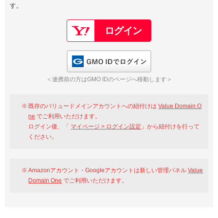
す。
以下でもログイン可能
Google
Yahoo!
以下でも登録可能
GMO ID
Amazon
Google
Yahoo!
GMO IDでログイン
※AmazonはValue Domain Oneのログイン画面へ遷移します
GMO ID
Amazon
＜連携前の方はGMO IDのページへ移動します＞
※AmazonはValue Domain Oneのアカウント作成画面へ遷移します
既存のバリュードメインアカウントへの紐付けは
Value Domain O
ne
でご利用いただけます。
ログイン後、「
マイページ > ログイン設定
」から紐付けを行って
ください。
Amazonアカウント・Googleアカウントは新しい管理パネル
Value
Domain One
でご利用いただけます。