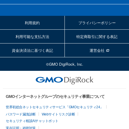
利用規約
プライバシーポリシー
利用可能な支払方法
特定商取引に関する表記
資金決済法に基づく表記
運営会社
©GMO DigiRock, Inc.
GMOインターネットグループのセキュリティ事業について
世界初総合ネットセキュリティサービス「GMOセキュリティ24」
パスワード漏洩診断
Webサイトリスク診断
セキュリティ相談AIチャットボット
実在証明・盗聴対策