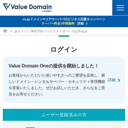
co.jpドメイン✕コアサーバーV2ビジネス応援キャンペーン
ドメイン
サーバー料金1年間無料
詳細
ドメイン取得ならバリュードメイン
.jpドメイン 事前予約（バックオーダー）のお申込み
ドメイントップ
レンタルサーバー
ログイン
ドメイン検索
サーバートップ
セキュリティ
ドメイン登録
コアサーバー
Value Domain Oneの提供を開始しました！
セキュリティトップ
サービス
ドメイン移管
お客様からいただいた使いやすさへのご要望を反映し、新
バリューサーバー
Value Domain ネットde診断
詳細
しいドメイン・レンタルサーバー・セキュリティ管理機能
サービストップ
facebook
x
ドメイン価格一覧
XREA
を実装いたしました。ぜひお試しいただき、さらなるご意
SSL証明書
見をお寄せください。
お得意様割引
ドメイン一括検索
お知らせ
サポート
Oneレンタルサーバー
サイトロック
おまかせスタート
.jpドメインオークション
マニュアル
ライブチャット
ユーザー登録済みの方
ポイント制度
gTLDオークション
NEW!
お問い合わせ