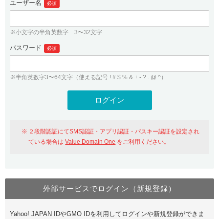
ユーザー名
必須
紹介制度
.jpドメインバックオーダー
ログイン
バリュードメインAPI
プレミアムドメイン
※小文字の半角英数字 3〜32文字
従来のバリュードメインをご利用希望の方
ユーザー登録
ドメイン・ホスティングOEM
パスワード
人気ドメインの種類
必須
従来のバリュードメインをご利用希望の方
ドメインコンシェルジュ
WHOIS検索
※半角英数字3〜64文字（使える記号 ! # $ % & + - ? . @ ^）
Value Domain Analyzer
Value Domainにログイン
Value AI Writer
外部サービスでの登録が一部未対応（Google等）
Value Domainユーザー登録
２段階認証にてSMS認証・アプリ認証・パスキー認証を設定され
外部サービスでの登録が一部未対応（Google等）
One レンタルサーバーを含む最新の機能を使う方
おすすめ
ている場合は
Value Domain One
をご利用ください。
One レンタルサーバーを含む最新の機能を使う方
おすすめ
外部サービスでログイン（新規登録）
Value Domain Oneにログイン
Yahoo! JAPAN IDやGMO IDを利用してログインや新規登録ができま
Value Domain Oneアカウント作成