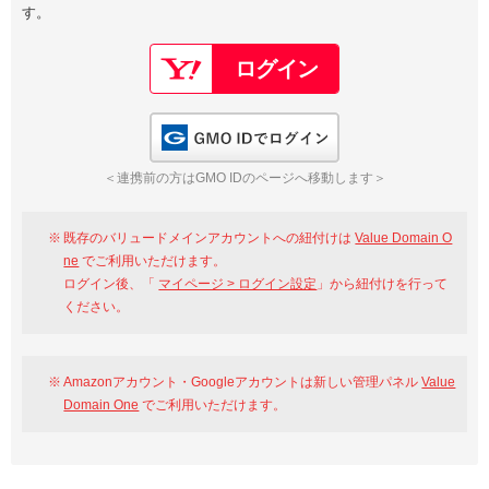
す。
以下でもログイン可能
Google
Yahoo!
以下でも登録可能
GMO ID
Amazon
Google
Yahoo!
GMO IDでログイン
※AmazonはValue Domain Oneのログイン画面へ遷移します
GMO ID
Amazon
＜連携前の方はGMO IDのページへ移動します＞
※AmazonはValue Domain Oneのアカウント作成画面へ遷移します
既存のバリュードメインアカウントへの紐付けは
Value Domain O
ne
でご利用いただけます。
ログイン後、「
マイページ > ログイン設定
」から紐付けを行って
ください。
Amazonアカウント・Googleアカウントは新しい管理パネル
Value
Domain One
でご利用いただけます。