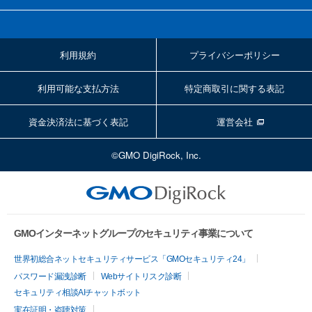
利用規約
プライバシーポリシー
利用可能な支払方法
特定商取引に関する表記
資金決済法に基づく表記
運営会社
©GMO DigiRock, Inc.
GMOインターネットグループのセキュリティ事業について
世界初総合ネットセキュリティサービス「GMOセキュリティ24」
パスワード漏洩診断
Webサイトリスク診断
セキュリティ相談AIチャットボット
実在証明・盗聴対策