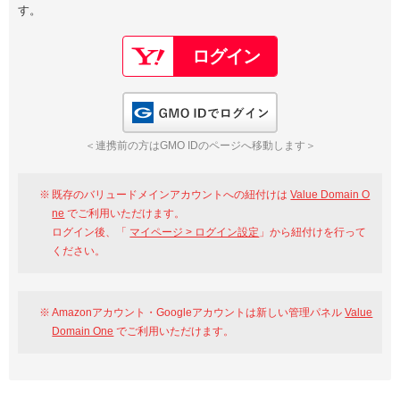
す。
以下でもログイン可能
Google
Yahoo!
以下でも登録可能
GMO ID
Amazon
Google
Yahoo!
GMO IDでログイン
※AmazonはValue Domain Oneのログイン画面へ遷移します
GMO ID
Amazon
＜連携前の方はGMO IDのページへ移動します＞
※AmazonはValue Domain Oneのアカウント作成画面へ遷移します
既存のバリュードメインアカウントへの紐付けは
Value Domain O
ne
でご利用いただけます。
ログイン後、「
マイページ > ログイン設定
」から紐付けを行って
ください。
Amazonアカウント・Googleアカウントは新しい管理パネル
Value
Domain One
でご利用いただけます。