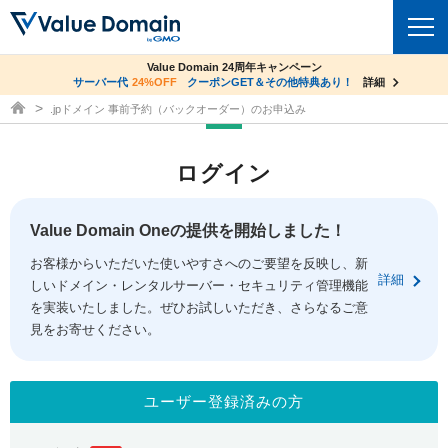
co.jpドメイン✕コアサーバーV2ビジネス応援キャンペーン
Value Domain 24周年キャンペーン
ドメイン
サーバー代
24%OFF
サーバー料金1年間無料
クーポンGET＆その他特典あり！
詳細
詳細
ドメイン取得ならバリュードメイン
.jpドメイン 事前予約（バックオーダー）のお申込み
ドメイントップ
レンタルサーバー
ログイン
ドメイン検索
サーバートップ
セキュリティ
ドメイン登録
コアサーバー
Value Domain Oneの提供を開始しました！
セキュリティトップ
サービス
ドメイン移管
お客様からいただいた使いやすさへのご要望を反映し、新
バリューサーバー
Value Domain ネットde診断
詳細
しいドメイン・レンタルサーバー・セキュリティ管理機能
サービストップ
facebook
x
ドメイン価格一覧
XREA
を実装いたしました。ぜひお試しいただき、さらなるご意
SSL証明書
見をお寄せください。
お得意様割引
ドメイン一括検索
お知らせ
サポート
Oneレンタルサーバー
サイトロック
おまかせスタート
.jpドメインオークション
マニュアル
ライブチャット
ユーザー登録済みの方
ポイント制度
gTLDオークション
NEW!
お問い合わせ