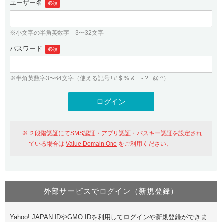
ユーザー名
必須
紹介制度
.jpドメインバックオーダー
ログイン
バリュードメインAPI
プレミアムドメイン
※小文字の半角英数字 3〜32文字
従来のバリュードメインをご利用希望の方
ユーザー登録
ドメイン・ホスティングOEM
パスワード
人気ドメインの種類
必須
従来のバリュードメインをご利用希望の方
ドメインコンシェルジュ
WHOIS検索
※半角英数字3〜64文字（使える記号 ! # $ % & + - ? . @ ^）
Value Domain Analyzer
Value Domainにログイン
Value AI Writer
外部サービスでの登録が一部未対応（Google等）
Value Domainユーザー登録
２段階認証にてSMS認証・アプリ認証・パスキー認証を設定され
外部サービスでの登録が一部未対応（Google等）
One レンタルサーバーを含む最新の機能を使う方
おすすめ
ている場合は
Value Domain One
をご利用ください。
One レンタルサーバーを含む最新の機能を使う方
おすすめ
外部サービスでログイン（新規登録）
Value Domain Oneにログイン
Yahoo! JAPAN IDやGMO IDを利用してログインや新規登録ができま
Value Domain Oneアカウント作成