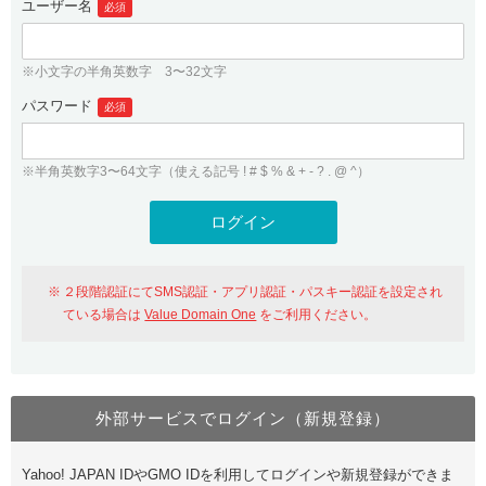
ユーザー名
必須
紹介制度
.jpドメインバックオーダー
ログイン
バリュードメインAPI
プレミアムドメイン
※小文字の半角英数字 3〜32文字
従来のバリュードメインをご利用希望の方
ユーザー登録
ドメイン・ホスティングOEM
パスワード
人気ドメインの種類
必須
従来のバリュードメインをご利用希望の方
ドメインコンシェルジュ
WHOIS検索
※半角英数字3〜64文字（使える記号 ! # $ % & + - ? . @ ^）
Value Domain Analyzer
Value Domainにログイン
Value AI Writer
外部サービスでの登録が一部未対応（Google等）
Value Domainユーザー登録
２段階認証にてSMS認証・アプリ認証・パスキー認証を設定され
外部サービスでの登録が一部未対応（Google等）
One レンタルサーバーを含む最新の機能を使う方
おすすめ
ている場合は
Value Domain One
をご利用ください。
One レンタルサーバーを含む最新の機能を使う方
おすすめ
外部サービスでログイン（新規登録）
Value Domain Oneにログイン
Yahoo! JAPAN IDやGMO IDを利用してログインや新規登録ができま
Value Domain Oneアカウント作成