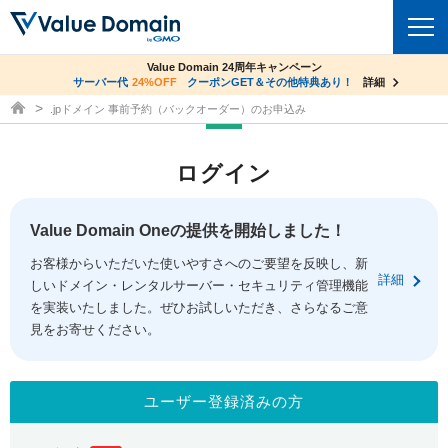
co.jpドメイン✕コアサーバーV2ビジネス応援キャンペーン
Value Domain 24周年キャンペーン
ドメイン
サーバー代
24%OFF
サーバー料金1年間無料
クーポンGET＆その他特典あり！
詳細
詳細
ドメイン取得ならバリュードメイン
.jpドメイン 事前予約（バックオーダー）のお申込み
ドメイントップ
レンタルサーバー
ログイン
ドメイン検索
サーバートップ
セキュリティ
ドメイン登録
コアサーバー
Value Domain Oneの提供を開始しました！
セキュリティトップ
サービス
ドメイン移管
お客様からいただいた使いやすさへのご要望を反映し、新
バリューサーバー
Value Domain ネットde診断
詳細
しいドメイン・レンタルサーバー・セキュリティ管理機能
サービストップ
facebook
x
ドメイン価格一覧
XREA
を実装いたしました。ぜひお試しいただき、さらなるご意
SSL証明書
見をお寄せください。
お得意様割引
ドメイン一括検索
お知らせ
サポート
Oneレンタルサーバー
サイトロック
おまかせスタート
.jpドメインオークション
マニュアル
ライブチャット
ユーザー登録済みの方
ポイント制度
gTLDオークション
NEW!
お問い合わせ