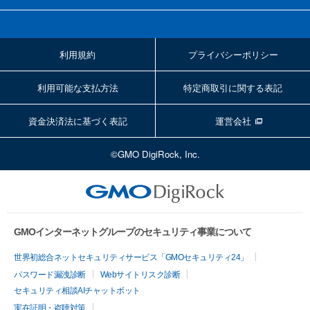
利用規約
プライバシーポリシー
利用可能な支払方法
特定商取引に関する表記
資金決済法に基づく表記
運営会社
©GMO DigiRock, Inc.
GMOインターネットグループのセキュリティ事業について
世界初総合ネットセキュリティサービス「GMOセキュリティ24」
パスワード漏洩診断
Webサイトリスク診断
セキュリティ相談AIチャットボット
実在証明・盗聴対策