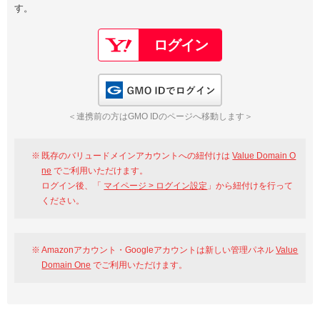
す。
以下でもログイン可能
Google
Yahoo!
以下でも登録可能
GMO ID
Amazon
Google
Yahoo!
GMO IDでログイン
※AmazonはValue Domain Oneのログイン画面へ遷移します
GMO ID
Amazon
＜連携前の方はGMO IDのページへ移動します＞
※AmazonはValue Domain Oneのアカウント作成画面へ遷移します
既存のバリュードメインアカウントへの紐付けは
Value Domain O
ne
でご利用いただけます。
ログイン後、「
マイページ > ログイン設定
」から紐付けを行って
ください。
Amazonアカウント・Googleアカウントは新しい管理パネル
Value
Domain One
でご利用いただけます。