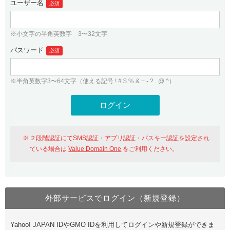
ユーザー名
必須
紹介制度
.jpドメインバックオーダー
ログイン
バリュードメインAPI
プレミアムドメイン
※小文字の半角英数字 3〜32文字
従来のバリュードメインをご利用希望の方
ユーザー登録
ドメイン・ホスティングOEM
パスワード
人気ドメインの種類
必須
従来のバリュードメインをご利用希望の方
ドメインコンシェルジュ
WHOIS検索
※半角英数字3〜64文字（使える記号 ! # $ % & + - ? . @ ^）
Value Domain Analyzer
Value Domainにログイン
Value AI Writer
外部サービスでの登録が一部未対応（Google等）
Value Domainユーザー登録
２段階認証にてSMS認証・アプリ認証・パスキー認証を設定され
外部サービスでの登録が一部未対応（Google等）
One レンタルサーバーを含む最新の機能を使う方
おすすめ
ている場合は
Value Domain One
をご利用ください。
One レンタルサーバーを含む最新の機能を使う方
おすすめ
外部サービスでログイン（新規登録）
Value Domain Oneにログイン
Yahoo! JAPAN IDやGMO IDを利用してログインや新規登録ができま
Value Domain Oneアカウント作成