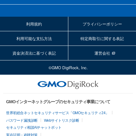
利用規約
プライバシーポリシー
利用可能な支払方法
特定商取引に関する表記
資金決済法に基づく表記
運営会社
©GMO DigiRock, Inc.
GMOインターネットグループのセキュリティ事業について
世界初総合ネットセキュリティサービス「GMOセキュリティ24」
パスワード漏洩診断
Webサイトリスク診断
セキュリティ相談AIチャットボット
実在証明・盗聴対策