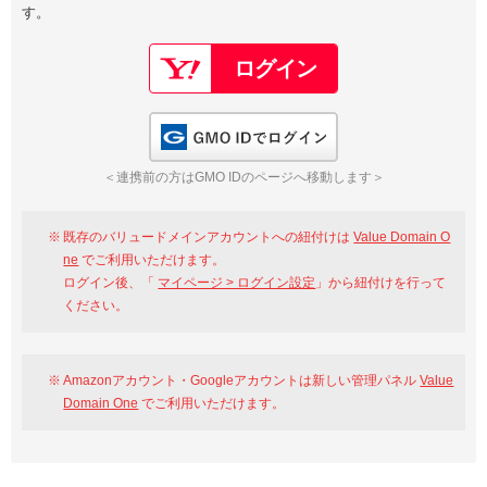
す。
以下でもログイン可能
Google
Yahoo!
以下でも登録可能
GMO ID
Amazon
Google
Yahoo!
GMO IDでログイン
※AmazonはValue Domain Oneのログイン画面へ遷移します
GMO ID
Amazon
＜連携前の方はGMO IDのページへ移動します＞
※AmazonはValue Domain Oneのアカウント作成画面へ遷移します
既存のバリュードメインアカウントへの紐付けは
Value Domain O
ne
でご利用いただけます。
ログイン後、「
マイページ > ログイン設定
」から紐付けを行って
ください。
Amazonアカウント・Googleアカウントは新しい管理パネル
Value
Domain One
でご利用いただけます。