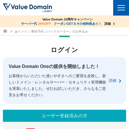
co.jpドメイン✕コアサーバーV2ビジネス応援キャンペーン
Value Domain 24周年キャンペーン
ドメイン
サーバー代
24%OFF
サーバー料金1年間無料
クーポンGET＆その他特典あり！
詳細
詳細
ドメイン取得ならバリュードメイン
.jpドメイン 事前予約（バックオーダー）のお申込み
ドメイントップ
レンタルサーバー
ログイン
ドメイン検索
サーバートップ
セキュリティ
ドメイン登録
コアサーバー
Value Domain Oneの提供を開始しました！
セキュリティトップ
サービス
ドメイン移管
お客様からいただいた使いやすさへのご要望を反映し、新
バリューサーバー
Value Domain ネットde診断
詳細
しいドメイン・レンタルサーバー・セキュリティ管理機能
サービストップ
facebook
x
ドメイン価格一覧
XREA
を実装いたしました。ぜひお試しいただき、さらなるご意
SSL証明書
見をお寄せください。
お得意様割引
ドメイン一括検索
お知らせ
サポート
Oneレンタルサーバー
サイトロック
おまかせスタート
.jpドメインオークション
マニュアル
ライブチャット
ユーザー登録済みの方
ポイント制度
gTLDオークション
NEW!
お問い合わせ