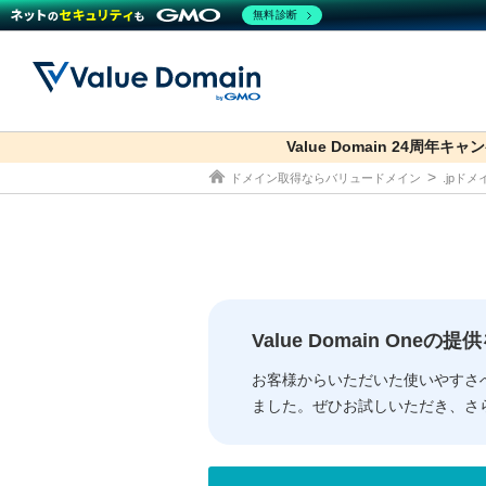
無料診断
Value Domain 24周年キャ
co.jp
ドメイン取得ならバリュードメイン
.jpド
ドメイン
レンタルサーバー
セキュリティ
サービス
ドメイ
コアサ
Value
お得意
従来のバリュー
従来のバリュー
DOMAIN
RENTAL SERVER
SECURITY
SERVICE
ドメイ
One
紹介制
ドメイントップ
サーバートップ
セキュリティトップ
サービストップ
gTLD
ドメイ
Value 
Value
Value Domain One
外部サービスでの登録が一部未対
外部サービスでの登録が一部未対
人気ド
お客様からいただいた使いやすさ
ました。ぜひお試しいただき、さ