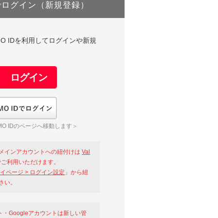
でログイン（新規登録）
DやGMO IDを利用してログインや新規
GMO IDでログイン
O IDのページへ移動します＞
メインアカウントへの紐付けは
Val
ご利用いただけます。
イページ > ログイン設定
」から紐
さい。
ント・Googleアカウントは新しい管