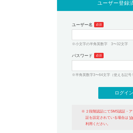
ユーザー登録
ユーザー名
必須
※小文字の半角英数字 3〜32文字
パスワード
必須
※半角英数字3〜64文字（使える記号 ! # $ %
２段階認証にてSMS認証・
証を設定されている場合は
V
利用ください。