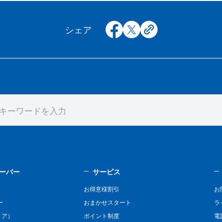
facebook
x
copy
シェア
ーバー
サービス
お得意様割引
お
ー
おまかせスタート
ラ
リア）
ポイント制度
電