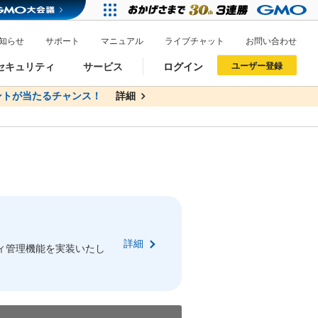
知らせ
サポート
マニュアル
ライブチャット
お問い合わせ
セキュリティ
サービス
ログイン
ユーザー登録
トが当たるチャンス！
無料
詳細
詳細
ドメイン移管
XREA
サイトロック
ポイント制度
ーを含む最新の機能を使う方
ーを含む最新の機能を使う方
.jpドメインオークション
ドメイン・ホスティングOEM
プレミアムドメイン
Value AI Writer
neアカウント作成
Oneにログイン
詳細
イン可能
録可能
ィ管理機能を実装いたし
GMO ID
GMO ID
Amazon
Amazon
n Oneのアカウント作成画面へ遷移します
main Oneのログイン画面へ遷移します