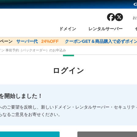
facebook
x
お
ドメイン
レンタルサーバー
ンペーン
ドメイン✕コアサーバーV2ビジネス応援キャンペーン
サーバー代
24%OFF
クーポンGET＆商品購入で必ずポイン
サーバー料金1年間
メイン 事前予約（バックオーダー）のお申込み
ン検索
ーバー
 Domain ネットde診断
様割引
ドメイン登録
バリューサーバー
SSL証明書
おまかせスタート
ドメインをご利用希望の方
ドメインをご利用希望の方
One レンタルサーバ
One レンタルサーバ
おすすめ
おすすめ
ログイン
ン価格一覧
レンタルサーバー
度
ドメイン一括検索
バリュードメインAPI
オークション
ンコンシェルジュ
.jpドメインバックオーダー
Value Domain Analyzer
Domainユーザー登録
 Domainにログイン
Value Domain O
Value Domain 
NEW!
の提供を開始しました！
応（Google等）
応（Google等）
メインの種類
WHOIS検索
以下でもログ
以下でも登
へのご要望を反映し、新しいドメイン・レンタルサーバー・セキュリテ
らなるご意見をお寄せください。
Google
Google
Yahoo!
Yahoo!
※AmazonはValue Domai
※AmazonはValue Do