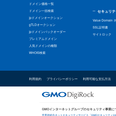
ドメイン価格一覧
ドメイン一括検索
セキュリテ
jpドメインオークション
Value Domai
gTLDオークション
SSL証明書
jpドメインバックオーダー
サイトロック
プレミアムドメイン
人気ドメインの種類
WHOIS検索
利用規約
プライバシーポリシー
利用可能な支払方法
GMOインターネットグループのセキュリティ事業に
世界初総合ネットセキュリティサービス「GMOセキュリティ2