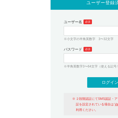
ユーザー登録
ユーザー名
必須
※小文字の半角英数字 3〜32文字
パスワード
必須
※半角英数字3〜64文字（使える記号 ! # $ %
２段階認証にてSMS認証・
証を設定されている場合は
V
利用ください。