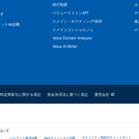
紹介制度
ユ
バリュードメインAPI
マ
ィ
ドメイン・ホスティングOEM
違
n ネットde診断
ドメインコンシェルジュ
メ
Value Domain Analyzer
Value AI Writer
特定商取引に関する表記
資金決済法に基づく表記
運営会社
ついて
セキュリティ相談AIチャットボット
4」
パスワード漏洩診断
Webサイトリスク診断