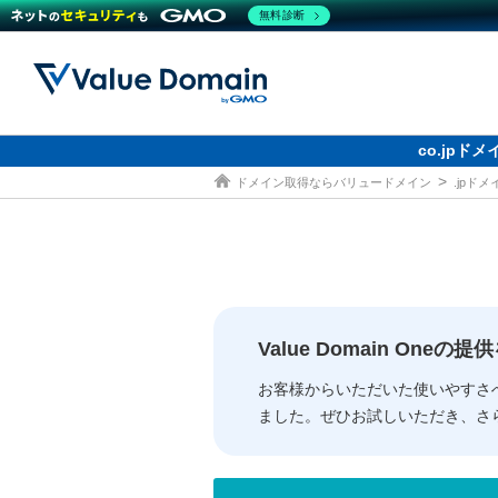
無料診断
co.jp
ドメイン取得ならバリュードメイン
.jpド
ドメイン
レンタルサーバー
セキュリティ
サービス
ドメイ
コアサ
Value
お得意
従来のバリュー
従来のバリュー
DOMAIN
RENTAL SERVER
SECURITY
SERVICE
ドメイ
One
紹介制
ドメイントップ
サーバートップ
セキュリティトップ
サービストップ
gTLD
ドメイ
Value 
Value
Value Domain One
外部サービスでの登録が一部未対
外部サービスでの登録が一部未対
人気ド
お客様からいただいた使いやすさ
ました。ぜひお試しいただき、さ