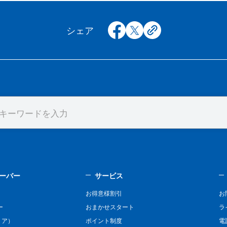
facebook
x
copy
シェア
ーバー
サービス
お得意様割引
お
ー
おまかせスタート
ラ
リア）
ポイント制度
電