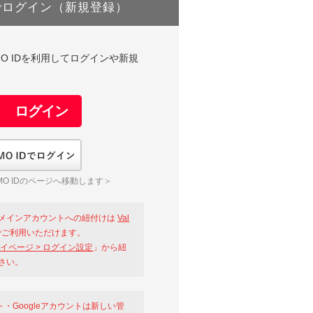
でログイン（新規登録）
DやGMO IDを利用してログインや新規
GMO IDでログイン
O IDのページへ移動します＞
メインアカウントへの紐付けは
Val
ご利用いただけます。
イページ > ログイン設定
」から紐
さい。
ント・Googleアカウントは新しい管