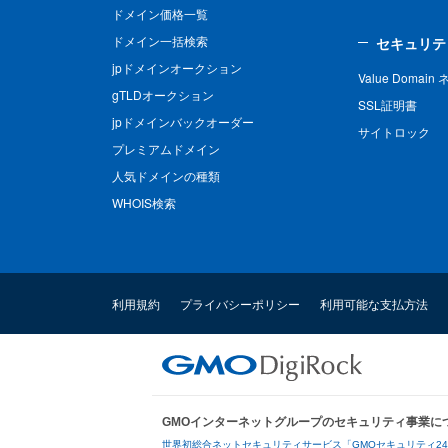
ドメイン価格一覧
ドメイン一括検索
セキュリテ
jpドメインオークション
Value Domai
gTLDオークション
SSL証明書
jpドメインバックオーダー
サイトロック
プレミアムドメイン
人気ドメインの種類
WHOIS検索
利用規約
プライバシーポリシー
利用可能な支払方法
GMOインターネットグループのセキュリティ事業に
世界初総合ネットセキュリティサービス「GMOセキュリティ2