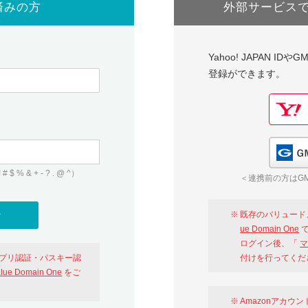
済みの方
外部サービス
Yahoo! JAPAN I
登録ができます。
 & + - ? . @ ^）
＜連携前の方はGM
既存のバリュード
ue Domain One
で
ログイン後、「
マ
アプリ認証・パスキー認
付けを行ってくだ
alue Domain One
をご
Amazonアカウ