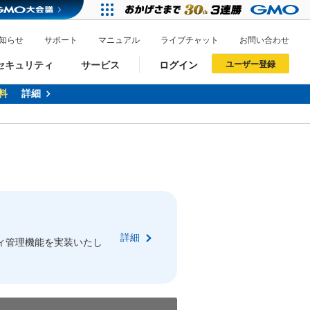
知らせ
サポート
マニュアル
ライブチャット
お問い合わせ
セキュリティ
サービス
ログイン
ユーザー登録
料
詳細
ドメイン移管
XREA
サイトロック
ポイント制度
ーを含む最新の機能を使う方
ーを含む最新の機能を使う方
.jpドメインオークション
ドメイン・ホスティングOEM
プレミアムドメイン
Value AI Writer
neアカウント作成
Oneにログイン
詳細
イン可能
録可能
ィ管理機能を実装いたし
GMO ID
GMO ID
Amazon
Amazon
n Oneのアカウント作成画面へ遷移します
main Oneのログイン画面へ遷移します