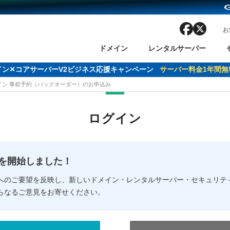
facebook
x
お
ドメイン
レンタルサーバー
ドメイン✕コアサーバーV2ビジネス応援キャンペーン
サーバー料金1年間無
メイン 事前予約（バックオーダー）のお申込み
ン検索
ーバー
 Domain ネットde診断
様割引
ドメイン登録
バリューサーバー
SSL証明書
おまかせスタート
ドメインをご利用希望の方
ドメインをご利用希望の方
One レンタルサーバ
One レンタルサーバ
おすすめ
おすすめ
ログイン
ン価格一覧
レンタルサーバー
度
ドメイン一括検索
バリュードメインAPI
オークション
ンコンシェルジュ
.jpドメインバックオーダー
Value Domain Analyzer
Domainユーザー登録
 Domainにログイン
Value Domain O
Value Domain 
NEW!
の提供を開始しました！
応（Google等）
応（Google等）
メインの種類
WHOIS検索
以下でもログ
以下でも登
へのご要望を反映し、新しいドメイン・レンタルサーバー・セキュリテ
らなるご意見をお寄せください。
Google
Google
Yahoo!
Yahoo!
※AmazonはValue Domai
※AmazonはValue Do