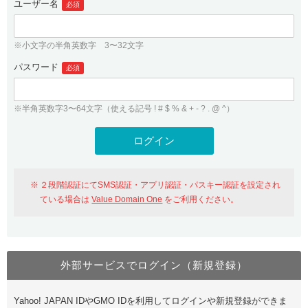
ユーザー名
必須
紹介制度
.jpドメインバックオーダー
ログイン
バリュードメインAPI
プレミアムドメイン
※小文字の半角英数字 3〜32文字
従来のバリュードメインをご利用希望の方
ユーザー登録
ドメイン・ホスティングOEM
パスワード
人気ドメインの種類
必須
従来のバリュードメインをご利用希望の方
ドメインコンシェルジュ
WHOIS検索
※半角英数字3〜64文字（使える記号 ! # $ % & + - ? . @ ^）
Value Domain Analyzer
Value Domainにログイン
Value AI Writer
外部サービスでの登録が一部未対応（Google等）
Value Domainユーザー登録
２段階認証にてSMS認証・アプリ認証・パスキー認証を設定され
外部サービスでの登録が一部未対応（Google等）
One レンタルサーバーを含む最新の機能を使う方
おすすめ
ている場合は
Value Domain One
をご利用ください。
One レンタルサーバーを含む最新の機能を使う方
おすすめ
外部サービスでログイン（新規登録）
Value Domain Oneにログイン
Yahoo! JAPAN IDやGMO IDを利用してログインや新規登録ができま
Value Domain Oneアカウント作成