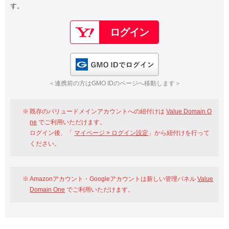
す。
以下でもログイン可能
Google
Yahoo!
以下でも登録可能
GMO ID
Amazon
Google
Yahoo!
GMO IDでログイン
※AmazonはValue Domain Oneのログイン画面へ遷移します
GMO ID
Amazon
＜連携前の方はGMO IDのページへ移動します＞
※AmazonはValue Domain Oneのアカウント作成画面へ遷移します
既存のバリュードメインアカウントへの紐付けは
Value Domain O
ne
でご利用いただけます。
ログイン後、「
マイページ > ログイン設定
」から紐付けを行って
ください。
Amazonアカウント・Googleアカウントは新しい管理パネル
Value
Domain One
でご利用いただけます。