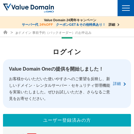
co.jpドメイン✕コアサーバーV2ビジネス応援キャンペーン
Value Domain 24周年キャンペーン
ドメイン
サーバー代
24%OFF
サーバー料金1年間無料
クーポンGET＆その他特典あり！
詳細
詳細
ドメイン取得ならバリュードメイン
.jpドメイン 事前予約（バックオーダー）のお申込み
ドメイントップ
レンタルサーバー
ログイン
ドメイン検索
サーバートップ
セキュリティ
ドメイン登録
コアサーバー
Value Domain Oneの提供を開始しました！
セキュリティトップ
サービス
ドメイン移管
お客様からいただいた使いやすさへのご要望を反映し、新
バリューサーバー
Value Domain ネットde診断
詳細
しいドメイン・レンタルサーバー・セキュリティ管理機能
サービストップ
facebook
x
ドメイン価格一覧
XREA
を実装いたしました。ぜひお試しいただき、さらなるご意
SSL証明書
見をお寄せください。
お得意様割引
ドメイン一括検索
お知らせ
サポート
Oneレンタルサーバー
サイトロック
おまかせスタート
.jpドメインオークション
マニュアル
ライブチャット
ユーザー登録済みの方
ポイント制度
gTLDオークション
NEW!
お問い合わせ