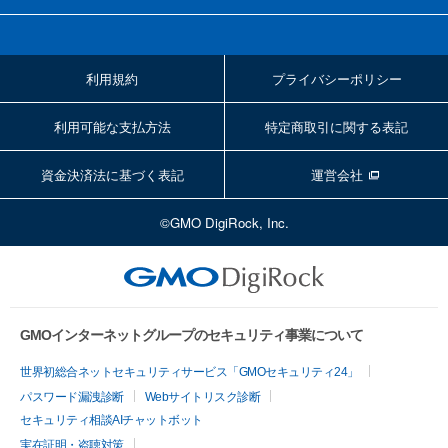
利用規約
プライバシーポリシー
利用可能な支払方法
特定商取引に関する表記
資金決済法に基づく表記
運営会社
©GMO DigiRock, Inc.
GMOインターネットグループのセキュリティ事業について
世界初総合ネットセキュリティサービス「GMOセキュリティ24」
パスワード漏洩診断
Webサイトリスク診断
セキュリティ相談AIチャットボット
実在証明・盗聴対策