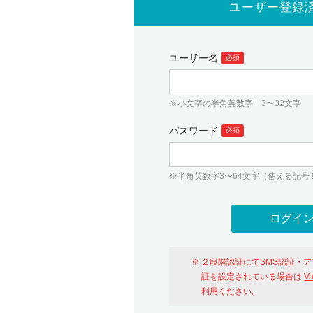
ユーザー登録
ユーザー名
必須
※小文字の半角英数字 3〜32文字
パスワード
必須
※半角英数字3〜64文字（使える記号 ! # $ %
２段階認証にてSMS認証・
証を設定されている場合は
V
利用ください。