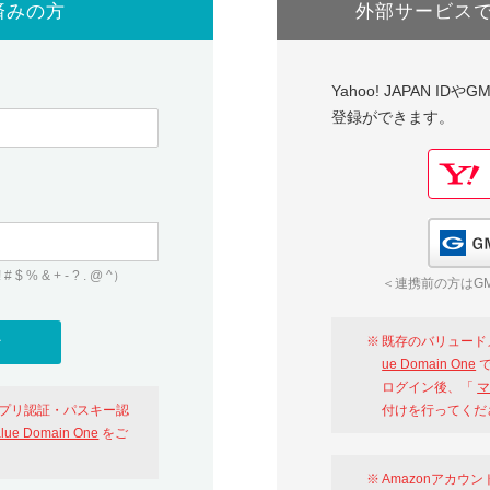
済みの方
外部サービス
Yahoo! JAPAN I
登録ができます。
 & + - ? . @ ^）
＜連携前の方はGM
既存のバリュード
ue Domain One
で
ログイン後、「
マ
アプリ認証・パスキー認
付けを行ってくだ
alue Domain One
をご
Amazonアカウ