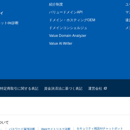
紹介制度
ユ
バリュードメインAPI
マ
ィ
ドメイン・ホスティングOEM
違
n ネットde診断
ドメインコンシェルジュ
メ
Value Domain Analyzer
Value AI Writer
特定商取引に関する表記
資金決済法に基づく表記
運営会社
ついて
セキュリティ相談AIチャットボット
4」
パスワード漏洩診断
Webサイトリスク診断