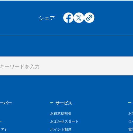
facebook
x
copy
シェア
ーバー
サービス
お得意様割引
お
ー
おまかせスタート
ラ
リア）
ポイント制度
電