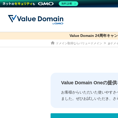
無料診断
Value Domain 24周年キャ
co.jp
ドメイン取得ならバリュードメイン
.jpド
ドメイン
レンタルサーバー
セキュリティ
サービス
ドメイ
コアサ
Value
お得意
従来のバリュー
従来のバリュー
DOMAIN
RENTAL SERVER
SECURITY
SERVICE
ドメイ
One
紹介制
ドメイントップ
サーバートップ
セキュリティトップ
サービストップ
gTLD
ドメイ
Value 
Value
Value Domain One
外部サービスでの登録が一部未対
外部サービスでの登録が一部未対
人気ド
お客様からいただいた使いやすさ
ました。ぜひお試しいただき、さ