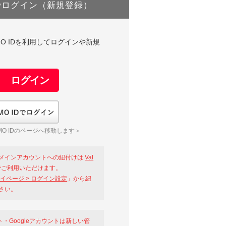
でログイン（新規登録）
DやGMO IDを利用してログインや新規
GMO IDでログイン
O IDのページへ移動します＞
メインアカウントへの紐付けは
Val
ご利用いただけます。
イページ > ログイン設定
」から紐
さい。
ント・Googleアカウントは新しい管