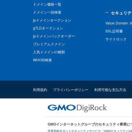
ドメイン価格一覧
ドメイン一括検索
セキュリテ
jpドメインオークション
Value Domai
gTLDオークション
SSL証明書
jpドメインバックオーダー
サイトロック
プレミアムドメイン
人気ドメインの種類
WHOIS検索
利用規約
プライバシーポリシー
利用可能な支払方法
GMOインターネットグループのセキュリティ事業に
世界初総合ネットセキュリティサービス「GMOセキュリティ2