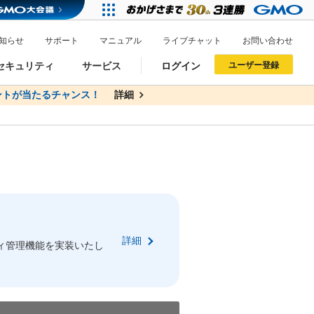
知らせ
サポート
マニュアル
ライブチャット
お問い合わせ
セキュリティ
サービス
ログイン
ユーザー登録
トが当たるチャンス！
無料
詳細
詳細
ドメイン移管
XREA
サイトロック
ポイント制度
ーを含む最新の機能を使う方
ーを含む最新の機能を使う方
.jpドメインオークション
ドメイン・ホスティングOEM
プレミアムドメイン
Value AI Writer
neアカウント作成
Oneにログイン
詳細
イン可能
録可能
ィ管理機能を実装いたし
GMO ID
GMO ID
Amazon
Amazon
n Oneのアカウント作成画面へ遷移します
main Oneのログイン画面へ遷移します