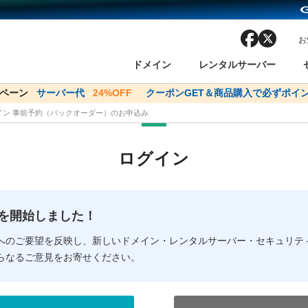
facebook
x
お
ドメイン
レンタルサーバー
ンペーン
ドメイン✕コアサーバーV2ビジネス応援キャンペーン
サーバー代
24%OFF
クーポンGET＆商品購入で必ずポイン
サーバー料金1年間
メイン 事前予約（バックオーダー）のお申込み
ン検索
ーバー
 Domain ネットde診断
様割引
ドメイン登録
バリューサーバー
SSL証明書
おまかせスタート
ドメインをご利用希望の方
ドメインをご利用希望の方
One レンタルサーバ
One レンタルサーバ
おすすめ
おすすめ
ログイン
ン価格一覧
レンタルサーバー
度
ドメイン一括検索
バリュードメインAPI
オークション
ンコンシェルジュ
.jpドメインバックオーダー
Value Domain Analyzer
Domainユーザー登録
 Domainにログイン
Value Domain O
Value Domain 
NEW!
の提供を開始しました！
応（Google等）
応（Google等）
メインの種類
WHOIS検索
以下でもログ
以下でも登
へのご要望を反映し、新しいドメイン・レンタルサーバー・セキュリテ
らなるご意見をお寄せください。
Google
Google
Yahoo!
Yahoo!
※AmazonはValue Domai
※AmazonはValue Do