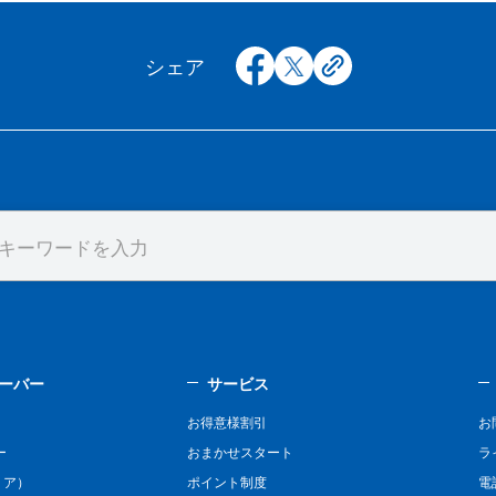
facebook
x
copy
シェア
ーバー
サービス
お得意様割引
お
ー
おまかせスタート
ラ
リア）
ポイント制度
電