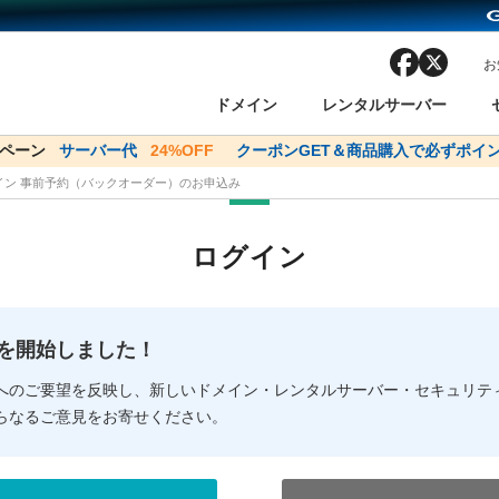
facebook
x
お
ドメイン
レンタルサーバー
ンペーン
ドメイン✕コアサーバーV2ビジネス応援キャンペーン
サーバー代
24%OFF
クーポンGET＆商品購入で必ずポイン
サーバー料金1年間
メイン 事前予約（バックオーダー）のお申込み
ン検索
ーバー
 Domain ネットde診断
様割引
ドメイン登録
バリューサーバー
SSL証明書
おまかせスタート
ドメインをご利用希望の方
ドメインをご利用希望の方
One レンタルサーバ
One レンタルサーバ
おすすめ
おすすめ
ログイン
ン価格一覧
レンタルサーバー
度
ドメイン一括検索
バリュードメインAPI
オークション
ンコンシェルジュ
.jpドメインバックオーダー
Value Domain Analyzer
Domainユーザー登録
 Domainにログイン
Value Domain O
Value Domain 
NEW!
の提供を開始しました！
応（Google等）
応（Google等）
メインの種類
WHOIS検索
以下でもログ
以下でも登
へのご要望を反映し、新しいドメイン・レンタルサーバー・セキュリテ
らなるご意見をお寄せください。
Google
Google
Yahoo!
Yahoo!
※AmazonはValue Domai
※AmazonはValue Do