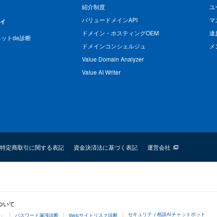
紹介制度
ユ
バリュードメインAPI
マ
ィ
ドメイン・ホスティングOEM
違
n ネットde診断
ドメインコンシェルジュ
メ
Value Domain Analyzer
Value AI Writer
特定商取引に関する表記
資金決済法に基づく表記
運営会社
ついて
セキュリティ相談AIチャットボット
4」
パスワード漏洩診断
Webサイトリスク診断