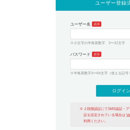
ユーザー登録
ユーザー名
必須
※小文字の半角英数字 3〜32文字
パスワード
必須
※半角英数字3〜64文字（使える記号 ! # $ %
２段階認証にてSMS認証・
証を設定されている場合は
V
利用ください。