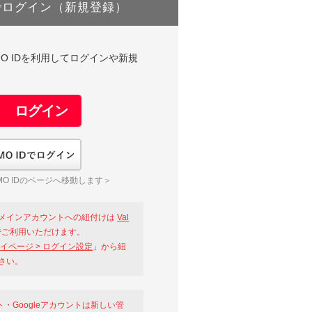
でログイン（新規登録）
DやGMO IDを利用してログインや新規
GMO IDでログイン
O IDのページへ移動します＞
メインアカウントへの紐付けは
Val
ご利用いただけます。
イページ > ログイン設定
」から紐
さい。
ント・Googleアカウントは新しい管