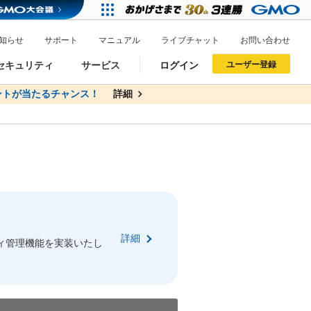
知らせ
サポート
マニュアル
ライブチャット
お問い合わせ
セキュリティ
サービス
ログイン
ユーザー登録
トが当たるチャンス！
無料
詳細
詳細
ドメイン移管
XREA
サイトロック
ポイント制度
ーを含む最新の機能を使う方
ーを含む最新の機能を使う方
.jpドメインオークション
ドメイン・ホスティングOEM
プレミアムドメイン
Value AI Writer
neアカウント作成
Oneにログイン
詳細
イン可能
録可能
ィ管理機能を実装いたし
GMO ID
GMO ID
Amazon
Amazon
n Oneのアカウント作成画面へ遷移します
main Oneのログイン画面へ遷移します