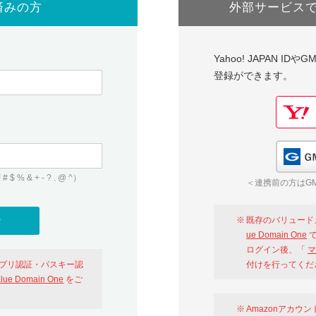
済みの方
外部サービス
Yahoo! JAPAN I
登録ができます。
 & + - ? . @ ^）
＜連携前の方はGM
既存のバリュード
ue Domain One
で
ログイン後、「
マ
アプリ認証・パスキー認
付けを行ってくだ
alue Domain One
をご
Amazonアカウ