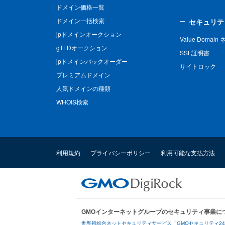
ドメイン価格一覧
ドメイン一括検索
セキュリテ
jpドメインオークション
Value Domai
gTLDオークション
SSL証明書
jpドメインバックオーダー
サイトロック
プレミアムドメイン
人気ドメインの種類
WHOIS検索
利用規約
プライバシーポリシー
利用可能な支払方法
GMOインターネットグループのセキュリティ事業に
世界初総合ネットセキュリティサービス「GMOセキュリティ2