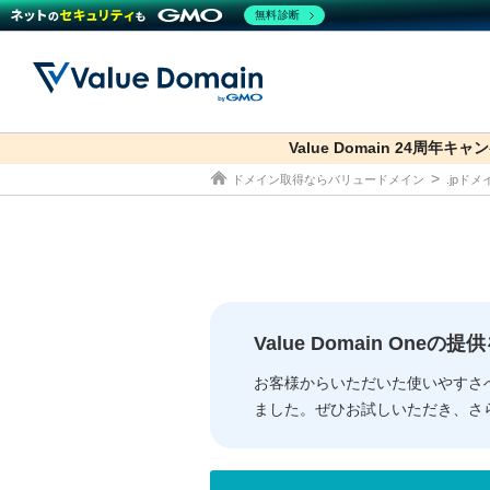
無料診断
Value Domain 24周年キャ
co.jp
ドメイン取得ならバリュードメイン
.jpド
ドメイン
レンタルサーバー
セキュリティ
サービス
ドメイ
コアサ
Value
お得意
従来のバリュー
従来のバリュー
DOMAIN
RENTAL SERVER
SECURITY
SERVICE
ドメイ
One
紹介制
ドメイントップ
サーバートップ
セキュリティトップ
サービストップ
gTLD
ドメイ
Value 
Value
Value Domain One
外部サービスでの登録が一部未対
外部サービスでの登録が一部未対
人気ド
お客様からいただいた使いやすさ
ました。ぜひお試しいただき、さ