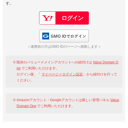
す。
以下でもログイン可能
Google
Yahoo!
以下でも登録可能
GMO ID
Amazon
Google
Yahoo!
GMO IDでログイン
※AmazonはValue Domain Oneのログイン画面へ遷移します
GMO ID
Amazon
＜連携前の方はGMO IDのページへ移動します＞
※AmazonはValue Domain Oneのアカウント作成画面へ遷移します
既存のバリュードメインアカウントへの紐付けは
Value Domain O
ne
でご利用いただけます。
ログイン後、「
マイページ > ログイン設定
」から紐付けを行って
ください。
Amazonアカウント・Googleアカウントは新しい管理パネル
Value
Domain One
でご利用いただけます。