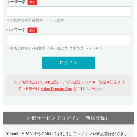
ユーザー名
必須
紹介制度
.jpドメインバックオーダー
ログイン
バリュードメインAPI
プレミアムドメイン
※小文字の半角英数字 3〜32文字
従来のバリュードメインをご利用希望の方
ユーザー登録
ドメイン・ホスティングOEM
パスワード
人気ドメインの種類
必須
従来のバリュードメインをご利用希望の方
ドメインコンシェルジュ
WHOIS検索
※半角英数字3〜64文字（使える記号 ! # $ % & + - ? . @ ^）
Value Domain Analyzer
Value Domainにログイン
Value AI Writer
外部サービスでの登録が一部未対応（Google等）
Value Domainユーザー登録
２段階認証にてSMS認証・アプリ認証・パスキー認証を設定され
外部サービスでの登録が一部未対応（Google等）
One レンタルサーバーを含む最新の機能を使う方
おすすめ
ている場合は
Value Domain One
をご利用ください。
One レンタルサーバーを含む最新の機能を使う方
おすすめ
外部サービスでログイン（新規登録）
Value Domain Oneにログイン
Yahoo! JAPAN IDやGMO IDを利用してログインや新規登録ができま
Value Domain Oneアカウント作成