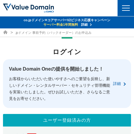
co.jpドメイン✕コアサーバーV2ビジネス応援キャンペーン
ドメイン
サーバー料金1年間無料
詳細
ドメイン取得ならバリュードメイン
.jpドメイン 事前予約（バックオーダー）のお申込み
ドメイントップ
レンタルサーバー
ログイン
ドメイン検索
サーバートップ
セキュリティ
ドメイン登録
コアサーバー
Value Domain Oneの提供を開始しました！
セキュリティトップ
サービス
ドメイン移管
お客様からいただいた使いやすさへのご要望を反映し、新
バリューサーバー
Value Domain ネットde診断
詳細
しいドメイン・レンタルサーバー・セキュリティ管理機能
サービストップ
facebook
x
ドメイン価格一覧
XREA
を実装いたしました。ぜひお試しいただき、さらなるご意
SSL証明書
見をお寄せください。
お得意様割引
ドメイン一括検索
お知らせ
サポート
Oneレンタルサーバー
サイトロック
おまかせスタート
.jpドメインオークション
マニュアル
ライブチャット
ユーザー登録済みの方
ポイント制度
gTLDオークション
NEW!
お問い合わせ