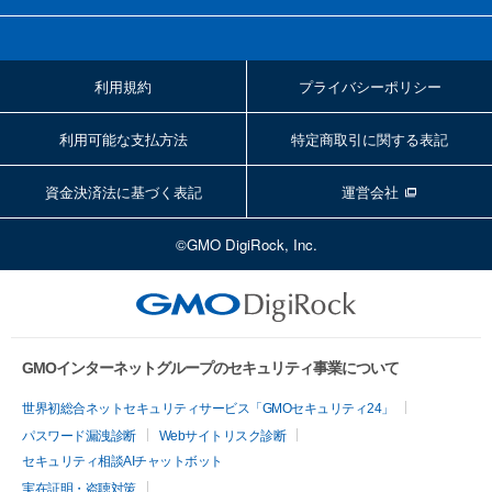
利用規約
プライバシーポリシー
利用可能な支払方法
特定商取引に関する表記
資金決済法に基づく表記
運営会社
©GMO DigiRock, Inc.
GMOインターネットグループのセキュリティ事業について
世界初総合ネットセキュリティサービス「GMOセキュリティ24」
パスワード漏洩診断
Webサイトリスク診断
セキュリティ相談AIチャットボット
実在証明・盗聴対策