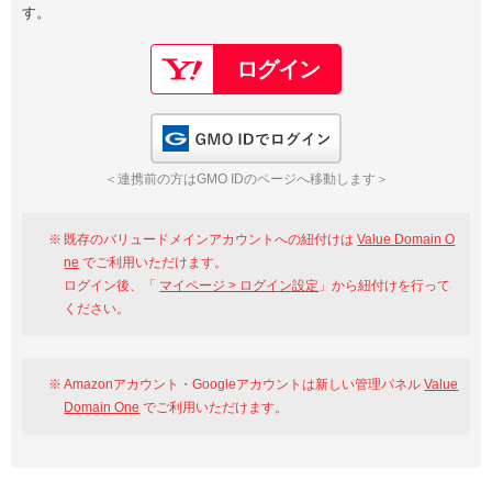
す。
以下でもログイン可能
Google
Yahoo!
以下でも登録可能
GMO ID
Amazon
Google
Yahoo!
GMO IDでログイン
※AmazonはValue Domain Oneのログイン画面へ遷移します
GMO ID
Amazon
＜連携前の方はGMO IDのページへ移動します＞
※AmazonはValue Domain Oneのアカウント作成画面へ遷移します
既存のバリュードメインアカウントへの紐付けは
Value Domain O
ne
でご利用いただけます。
ログイン後、「
マイページ > ログイン設定
」から紐付けを行って
ください。
Amazonアカウント・Googleアカウントは新しい管理パネル
Value
Domain One
でご利用いただけます。