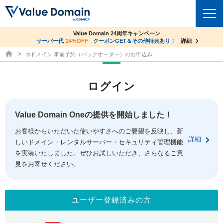
co.jpドメイン✕コアサーバーV2ビジネス応援キャンペーン
Value Domain 24周年キャンペーン
ドメイン
サーバー代
24%OFF
サーバー料金1年間無料
クーポンGET＆その他特典あり！
詳細
詳細
ドメイン取得ならバリュードメイン
.jpドメイン 事前予約（バックオーダー）のお申込み
ドメイントップ
レンタルサーバー
ログイン
ドメイン検索
サーバートップ
セキュリティ
ドメイン登録
コアサーバー
Value Domain Oneの提供を開始しました！
セキュリティトップ
サービス
ドメイン移管
お客様からいただいた使いやすさへのご要望を反映し、新
バリューサーバー
Value Domain ネットde診断
詳細
しいドメイン・レンタルサーバー・セキュリティ管理機能
サービストップ
facebook
x
ドメイン価格一覧
XREA
を実装いたしました。ぜひお試しいただき、さらなるご意
SSL証明書
見をお寄せください。
お得意様割引
ドメイン一括検索
お知らせ
サポート
Oneレンタルサーバー
サイトロック
おまかせスタート
.jpドメインオークション
マニュアル
ライブチャット
ユーザー登録済みの方
ポイント制度
gTLDオークション
NEW!
お問い合わせ