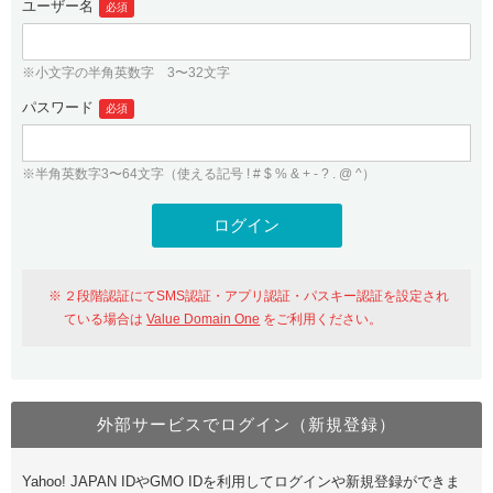
ユーザー名
必須
紹介制度
.jpドメインバックオーダー
ログイン
バリュードメインAPI
プレミアムドメイン
※小文字の半角英数字 3〜32文字
従来のバリュードメインをご利用希望の方
ユーザー登録
ドメイン・ホスティングOEM
パスワード
人気ドメインの種類
必須
従来のバリュードメインをご利用希望の方
ドメインコンシェルジュ
WHOIS検索
※半角英数字3〜64文字（使える記号 ! # $ % & + - ? . @ ^）
Value Domain Analyzer
Value Domainにログイン
Value AI Writer
外部サービスでの登録が一部未対応（Google等）
Value Domainユーザー登録
２段階認証にてSMS認証・アプリ認証・パスキー認証を設定され
外部サービスでの登録が一部未対応（Google等）
One レンタルサーバーを含む最新の機能を使う方
おすすめ
ている場合は
Value Domain One
をご利用ください。
One レンタルサーバーを含む最新の機能を使う方
おすすめ
外部サービスでログイン（新規登録）
Value Domain Oneにログイン
Yahoo! JAPAN IDやGMO IDを利用してログインや新規登録ができま
Value Domain Oneアカウント作成