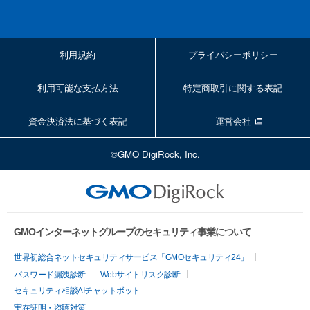
利用規約
プライバシーポリシー
利用可能な支払方法
特定商取引に関する表記
資金決済法に基づく表記
運営会社
©GMO DigiRock, Inc.
GMOインターネットグループのセキュリティ事業について
世界初総合ネットセキュリティサービス「GMOセキュリティ24」
パスワード漏洩診断
Webサイトリスク診断
セキュリティ相談AIチャットボット
実在証明・盗聴対策