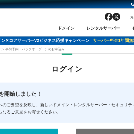
facebook
x
お
ドメイン
レンタルサーバー
ドメイン✕コアサーバーV2ビジネス応援キャンペーン
サーバー料金1年間無
メイン 事前予約（バックオーダー）のお申込み
ン検索
ーバー
 Domain ネットde診断
様割引
ドメイン登録
バリューサーバー
SSL証明書
おまかせスタート
ドメインをご利用希望の方
ドメインをご利用希望の方
One レンタルサーバ
One レンタルサーバ
おすすめ
おすすめ
ログイン
ン価格一覧
レンタルサーバー
度
ドメイン一括検索
バリュードメインAPI
オークション
ンコンシェルジュ
.jpドメインバックオーダー
Value Domain Analyzer
Domainユーザー登録
 Domainにログイン
Value Domain O
Value Domain 
NEW!
の提供を開始しました！
応（Google等）
応（Google等）
メインの種類
WHOIS検索
以下でもログ
以下でも登
へのご要望を反映し、新しいドメイン・レンタルサーバー・セキュリテ
らなるご意見をお寄せください。
Google
Google
Yahoo!
Yahoo!
※AmazonはValue Domai
※AmazonはValue Do