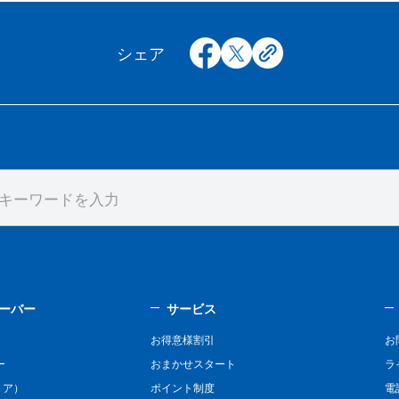
facebook
x
copy
シェア
ーバー
サービス
お得意様割引
お
ー
おまかせスタート
ラ
リア）
ポイント制度
電