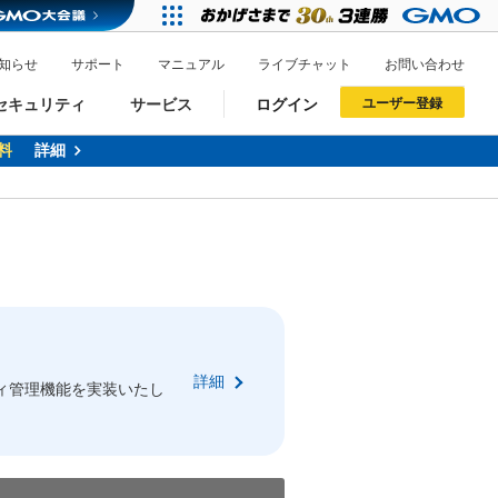
知らせ
サポート
マニュアル
ライブチャット
お問い合わせ
セキュリティ
サービス
ログイン
ユーザー登録
料
詳細
ドメイン移管
XREA
サイトロック
ポイント制度
ーを含む最新の機能を使う方
ーを含む最新の機能を使う方
.jpドメインオークション
ドメイン・ホスティングOEM
プレミアムドメイン
Value AI Writer
neアカウント作成
Oneにログイン
詳細
イン可能
録可能
ィ管理機能を実装いたし
GMO ID
GMO ID
Amazon
Amazon
n Oneのアカウント作成画面へ遷移します
main Oneのログイン画面へ遷移します