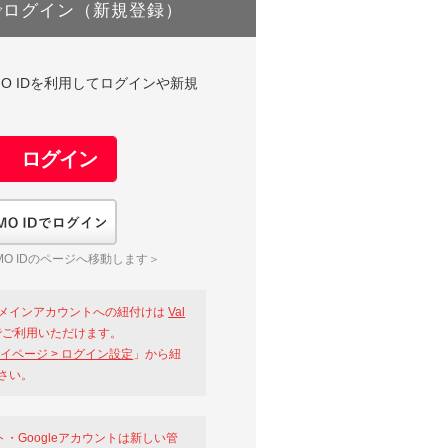
でログイン（新規登録）
DやGMO IDを利用してログインや新規
GMO IDでログイン
O IDのページへ移動します＞
メインアカウントへの紐付けは
Val
ご利用いただけます。
イページ > ログイン設定
」から紐
さい。
ント・Googleアカウントは新しい管