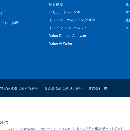
紹介制度
ユ
バリュードメインAPI
マ
ィ
ドメイン・ホスティングOEM
違
n ネットde診断
ドメインコンシェルジュ
メ
Value Domain Analyzer
Value AI Writer
特定商取引に関する表記
資金決済法に基づく表記
運営会社
ついて
セキュリティ相談AIチャットボット
4」
パスワード漏洩診断
Webサイトリスク診断