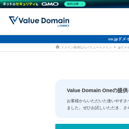
無料診断
co.jp
ドメイン取得ならバリュードメイン
.jpド
ドメイン
レンタルサーバー
セキュリティ
サービス
ドメイ
コアサ
Value
お得意
従来のバリュー
従来のバリュー
DOMAIN
RENTAL SERVER
SECURITY
SERVICE
ドメイ
One
紹介制
ドメイントップ
サーバートップ
セキュリティトップ
サービストップ
gTLD
ドメイ
Value 
Value
Value Domain One
外部サービスでの登録が一部未対
外部サービスでの登録が一部未対
人気ド
お客様からいただいた使いやすさ
ました。ぜひお試しいただき、さ