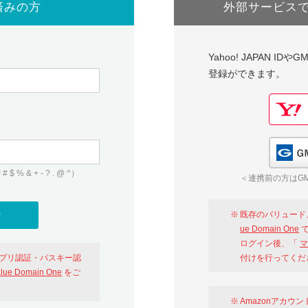
済みの方
外部サービス
Yahoo! JAPAN I
登録ができます。
 & + - ? . @ ^）
＜連携前の方はGM
既存のバリュード
ue Domain One
で
ログイン後、「
マ
アプリ認証・パスキー認
付けを行ってくだ
alue Domain One
をご
Amazonアカウ