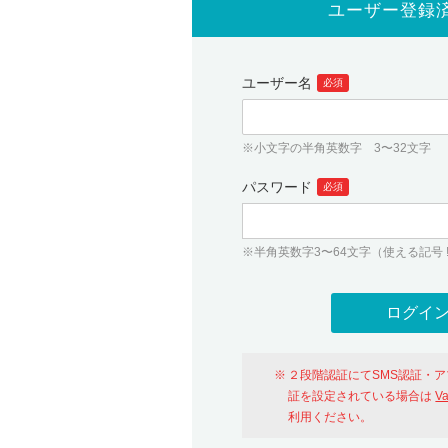
ユーザー登録
ユーザー名
必須
※小文字の半角英数字 3〜32文字
パスワード
必須
※半角英数字3〜64文字（使える記号 ! # $ %
２段階認証にてSMS認証・
証を設定されている場合は
V
利用ください。