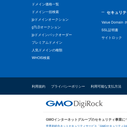
ドメイン価格一覧
ドメイン一括検索
セキュリテ
jpドメインオークション
Value Domai
gTLDオークション
SSL証明書
jpドメインバックオーダー
サイトロック
プレミアムドメイン
人気ドメインの種類
WHOIS検索
利用規約
プライバシーポリシー
利用可能な支払方法
GMOインターネットグループのセキュリティ事業に
世界初総合ネットセキュリティサービス「GMOセキュリティ2