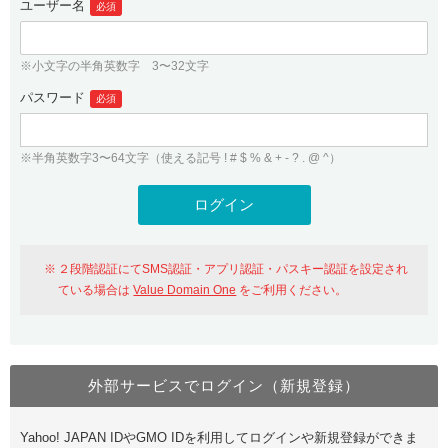
ユーザー名
必須
紹介制度
.jpドメインバックオーダー
ログイン
バリュードメインAPI
プレミアムドメイン
※小文字の半角英数字 3〜32文字
従来のバリュードメインをご利用希望の方
ユーザー登録
ドメイン・ホスティングOEM
パスワード
人気ドメインの種類
必須
従来のバリュードメインをご利用希望の方
ドメインコンシェルジュ
WHOIS検索
※半角英数字3〜64文字（使える記号 ! # $ % & + - ? . @ ^）
Value Domain Analyzer
Value Domainにログイン
Value AI Writer
外部サービスでの登録が一部未対応（Google等）
Value Domainユーザー登録
２段階認証にてSMS認証・アプリ認証・パスキー認証を設定され
外部サービスでの登録が一部未対応（Google等）
One レンタルサーバーを含む最新の機能を使う方
おすすめ
ている場合は
Value Domain One
をご利用ください。
One レンタルサーバーを含む最新の機能を使う方
おすすめ
外部サービスでログイン（新規登録）
Value Domain Oneにログイン
Yahoo! JAPAN IDやGMO IDを利用してログインや新規登録ができま
Value Domain Oneアカウント作成