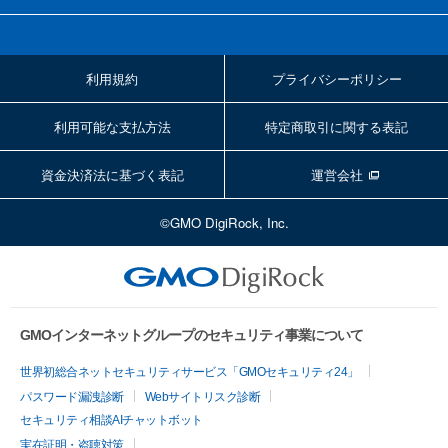
利用規約
プライバシーポリシー
利用可能な支払方法
特定商取引に関する表記
資金決済法に基づく表記
運営会社
©GMO DigiRock, Inc.
GMOインターネットグループのセキュリティ事業について
世界初総合ネットセキュリティサービス「GMOセキュリティ24」
パスワード漏洩診断
Webサイトリスク診断
セキュリティ相談AIチャットボット
実在証明・盗聴対策