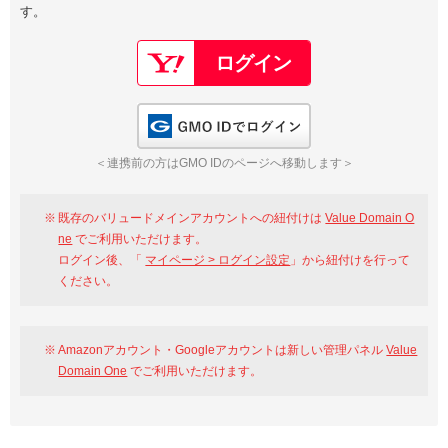
す。
以下でもログイン可能
Google
Yahoo!
以下でも登録可能
GMO ID
Amazon
Google
Yahoo!
GMO IDでログイン
※AmazonはValue Domain Oneのログイン画面へ遷移します
GMO ID
Amazon
＜連携前の方はGMO IDのページへ移動します＞
※AmazonはValue Domain Oneのアカウント作成画面へ遷移します
既存のバリュードメインアカウントへの紐付けは
Value Domain O
ne
でご利用いただけます。
ログイン後、「
マイページ > ログイン設定
」から紐付けを行って
ください。
Amazonアカウント・Googleアカウントは新しい管理パネル
Value
Domain One
でご利用いただけます。