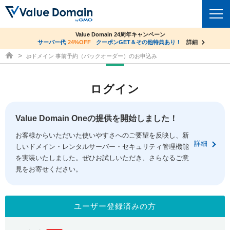
co.jpドメイン✕コアサーバーV2ビジネス応援キャンペーン
Value Domain 24周年キャンペーン
ドメイン
サーバー代
24%OFF
サーバー料金1年間無料
クーポンGET＆その他特典あり！
詳細
詳細
ドメイン取得ならバリュードメイン
.jpドメイン 事前予約（バックオーダー）のお申込み
ドメイントップ
レンタルサーバー
ログイン
ドメイン検索
サーバートップ
セキュリティ
ドメイン登録
コアサーバー
Value Domain Oneの提供を開始しました！
セキュリティトップ
サービス
ドメイン移管
お客様からいただいた使いやすさへのご要望を反映し、新
バリューサーバー
Value Domain ネットde診断
詳細
しいドメイン・レンタルサーバー・セキュリティ管理機能
サービストップ
facebook
x
ドメイン価格一覧
XREA
を実装いたしました。ぜひお試しいただき、さらなるご意
SSL証明書
見をお寄せください。
お得意様割引
ドメイン一括検索
お知らせ
サポート
Oneレンタルサーバー
サイトロック
おまかせスタート
.jpドメインオークション
マニュアル
ライブチャット
ユーザー登録済みの方
ポイント制度
gTLDオークション
NEW!
お問い合わせ