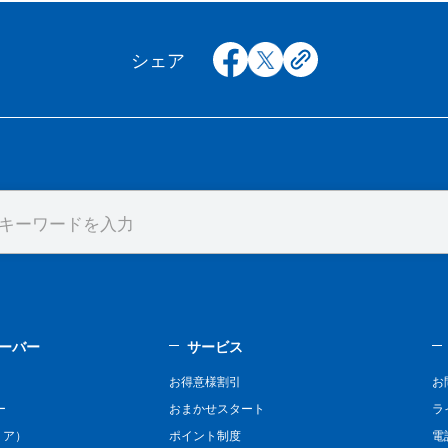
facebook
x
copy
シェア
ーバー
サービス
お得意様割引
お
ー
おまかせスタート
ラ
リア）
ポイント制度
電