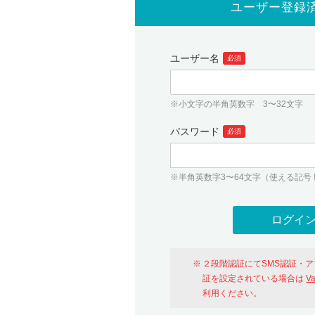
ユーザー登録
ユーザー名
必須
※小文字の半角英数字 3〜32文字
パスワード
必須
※半角英数字3〜64文字（使える記号 ! # $ %
２段階認証にてSMS認証・
証を設定されている場合は
V
利用ください。