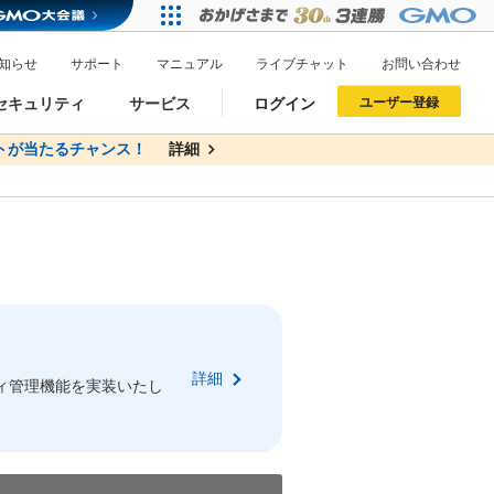
知らせ
サポート
マニュアル
ライブチャット
お問い合わせ
セキュリティ
サービス
ログイン
ユーザー登録
トが当たるチャンス！
無料
詳細
詳細
ドメイン移管
XREA
サイトロック
ポイント制度
ーを含む最新の機能を使う方
ーを含む最新の機能を使う方
.jpドメインオークション
ドメイン・ホスティングOEM
プレミアムドメイン
Value AI Writer
neアカウント作成
Oneにログイン
詳細
イン可能
録可能
ィ管理機能を実装いたし
GMO ID
GMO ID
Amazon
Amazon
n Oneのアカウント作成画面へ遷移します
main Oneのログイン画面へ遷移します