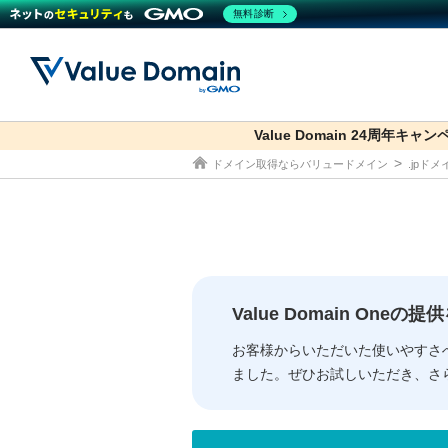
無料診断
Value Domain 24周年キャ
co.jp
ドメイン取得ならバリュードメイン
.jpド
ドメイン
レンタルサーバー
セキュリティ
サービス
ドメイ
コアサ
Value
お得意
従来のバリュー
従来のバリュー
DOMAIN
RENTAL SERVER
SECURITY
SERVICE
ドメイ
One
紹介制
ドメイントップ
サーバートップ
セキュリティトップ
サービストップ
gTLD
ドメイ
Value 
Value
Value Domain One
外部サービスでの登録が一部未対
外部サービスでの登録が一部未対
人気ド
お客様からいただいた使いやすさ
ました。ぜひお試しいただき、さ