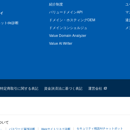
紹介制度
ユ
バリュードメインAPI
マ
ィ
ドメイン・ホスティングOEM
違
n ネットde診断
ドメインコンシェルジュ
メ
Value Domain Analyzer
Value AI Writer
特定商取引に関する表記
資金決済法に基づく表記
運営会社
ついて
セキュリティ相談AIチャットボット
4」
パスワード漏洩診断
Webサイトリスク診断