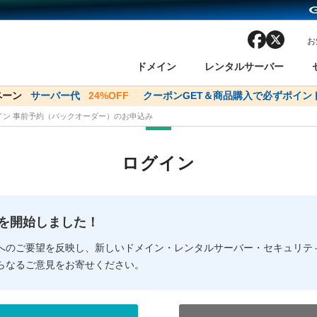
facebook
x
お
ドメイン
レンタルサーバー
ンペーン
ドメイン✕コアサーバーV2ビジネス応援キャンペーン
サーバー代
24%OFF
クーポンGET＆商品購入で必ずポイン
サーバー料金1年間
メイン 事前予約（バックオーダー）のお申込み
ン検索
ーバー
 Domain ネットde診断
様割引
ドメイン登録
バリューサーバー
SSL証明書
おまかせスタート
ドメインをご利用希望の方
ドメインをご利用希望の方
One レンタルサーバ
One レンタルサーバ
おすすめ
おすすめ
ログイン
ン価格一覧
レンタルサーバー
度
ドメイン一括検索
バリュードメインAPI
オークション
ンコンシェルジュ
.jpドメインバックオーダー
Value Domain Analyzer
Domainユーザー登録
 Domainにログイン
Value Domain O
Value Domain 
NEW!
の提供を開始しました！
応（Google等）
応（Google等）
メインの種類
WHOIS検索
以下でもログ
以下でも登
へのご要望を反映し、新しいドメイン・レンタルサーバー・セキュリテ
らなるご意見をお寄せください。
Google
Google
Yahoo!
Yahoo!
※AmazonはValue Domai
※AmazonはValue Do