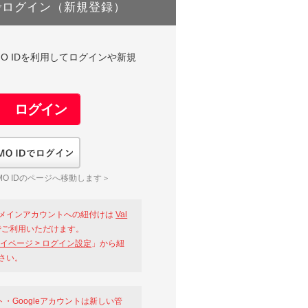
でログイン（新規登録）
DやGMO IDを利用してログインや新規
GMO IDでログイン
O IDのページへ移動します＞
メインアカウントへの紐付けは
Val
ご利用いただけます。
イページ > ログイン設定
」から紐
さい。
ント・Googleアカウントは新しい管