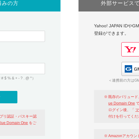
済みの方
外部サービス
Yahoo! JAPAN I
登録ができます。
 & + - ? . @ ^）
＜連携前の方はGM
既存のバリュード
ue Domain One
で
ログイン後、「
マ
アプリ認証・パスキー認
付けを行ってくだ
alue Domain One
をご
Amazonアカウ