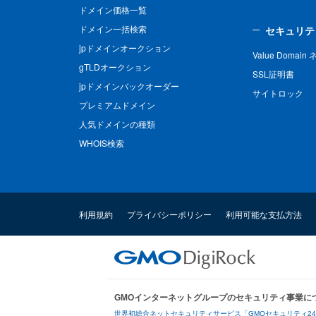
ドメイン価格一覧
ドメイン一括検索
セキュリテ
jpドメインオークション
Value Domai
gTLDオークション
SSL証明書
jpドメインバックオーダー
サイトロック
プレミアムドメイン
人気ドメインの種類
WHOIS検索
利用規約
プライバシーポリシー
利用可能な支払方法
GMOインターネットグループのセキュリティ事業に
世界初総合ネットセキュリティサービス「GMOセキュリティ2