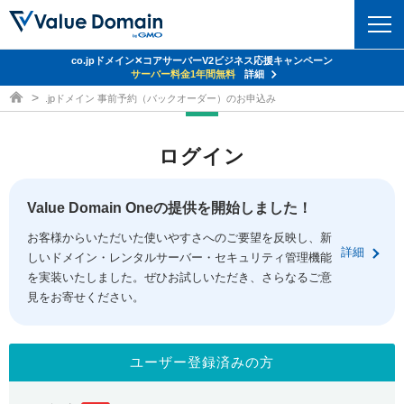
co.jpドメイン✕コアサーバーV2ビジネス応援キャンペーン
ドメイン
サーバー料金1年間無料
詳細
ドメイン取得ならバリュードメイン
.jpドメイン 事前予約（バックオーダー）のお申込み
ドメイントップ
レンタルサーバー
ログイン
ドメイン検索
サーバートップ
セキュリティ
ドメイン登録
コアサーバー
Value Domain Oneの提供を開始しました！
セキュリティトップ
サービス
ドメイン移管
お客様からいただいた使いやすさへのご要望を反映し、新
バリューサーバー
Value Domain ネットde診断
詳細
しいドメイン・レンタルサーバー・セキュリティ管理機能
サービストップ
facebook
x
ドメイン価格一覧
XREA
を実装いたしました。ぜひお試しいただき、さらなるご意
SSL証明書
見をお寄せください。
お得意様割引
ドメイン一括検索
お知らせ
サポート
Oneレンタルサーバー
サイトロック
おまかせスタート
.jpドメインオークション
マニュアル
ライブチャット
ユーザー登録済みの方
ポイント制度
gTLDオークション
NEW!
お問い合わせ