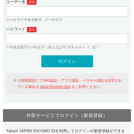
ユーザー名
必須
紹介制度
.jpドメインバックオーダー
ログイン
バリュードメインAPI
プレミアムドメイン
※小文字の半角英数字 3〜32文字
従来のバリュードメインをご利用希望の方
ユーザー登録
ドメイン・ホスティングOEM
パスワード
人気ドメインの種類
必須
従来のバリュードメインをご利用希望の方
ドメインコンシェルジュ
WHOIS検索
※半角英数字3〜64文字（使える記号 ! # $ % & + - ? . @ ^）
Value Domain Analyzer
Value Domainにログイン
Value AI Writer
外部サービスでの登録が一部未対応（Google等）
Value Domainユーザー登録
２段階認証にてSMS認証・アプリ認証・パスキー認証を設定され
外部サービスでの登録が一部未対応（Google等）
One レンタルサーバーを含む最新の機能を使う方
おすすめ
ている場合は
Value Domain One
をご利用ください。
One レンタルサーバーを含む最新の機能を使う方
おすすめ
外部サービスでログイン（新規登録）
Value Domain Oneにログイン
Yahoo! JAPAN IDやGMO IDを利用してログインや新規登録ができま
Value Domain Oneアカウント作成