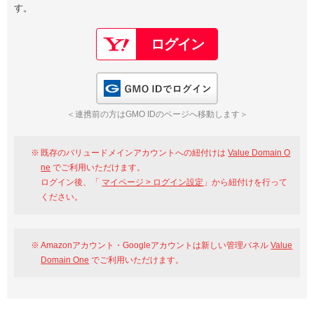
す。
以下でもログイン可能
Google
Yahoo!
以下でも登録可能
GMO ID
Amazon
Google
Yahoo!
GMO IDでログイン
※AmazonはValue Domain Oneのログイン画面へ遷移します
GMO ID
Amazon
＜連携前の方はGMO IDのページへ移動します＞
※AmazonはValue Domain Oneのアカウント作成画面へ遷移します
既存のバリュードメインアカウントへの紐付けは
Value Domain O
ne
でご利用いただけます。
ログイン後、「
マイページ > ログイン設定
」から紐付けを行って
ください。
Amazonアカウント・Googleアカウントは新しい管理パネル
Value
Domain One
でご利用いただけます。