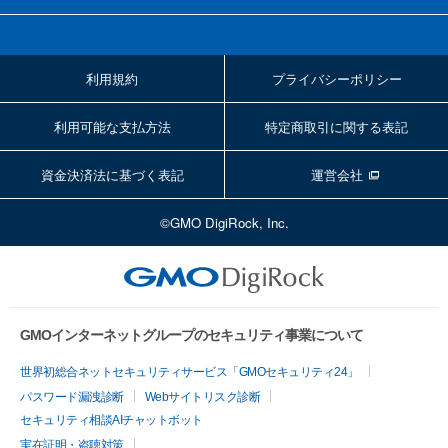
利用規約
プライバシーポリシー
利用可能な支払方法
特定商取引に関する表記
資金決済法に基づく表記
運営会社
©GMO DigiRock, Inc.
GMOインターネットグループのセキュリティ事業について
世界初総合ネットセキュリティサービス「GMOセキュリティ24」
パスワード漏洩診断
Webサイトリスク診断
セキュリティ相談AIチャットボット
実在証明・盗聴対策