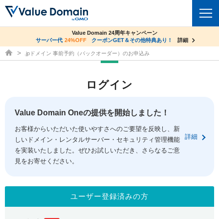
co.jpドメイン✕コアサーバーV2ビジネス応援キャンペーン
Value Domain 24周年キャンペーン
ドメイン
サーバー代
24%OFF
サーバー料金1年間無料
クーポンGET＆その他特典あり！
詳細
詳細
ドメイン取得ならバリュードメイン
.jpドメイン 事前予約（バックオーダー）のお申込み
ドメイントップ
レンタルサーバー
ログイン
ドメイン検索
サーバートップ
セキュリティ
ドメイン登録
コアサーバー
Value Domain Oneの提供を開始しました！
セキュリティトップ
サービス
ドメイン移管
お客様からいただいた使いやすさへのご要望を反映し、新
バリューサーバー
Value Domain ネットde診断
詳細
しいドメイン・レンタルサーバー・セキュリティ管理機能
サービストップ
facebook
x
ドメイン価格一覧
XREA
を実装いたしました。ぜひお試しいただき、さらなるご意
SSL証明書
見をお寄せください。
お得意様割引
ドメイン一括検索
お知らせ
サポート
Oneレンタルサーバー
サイトロック
おまかせスタート
.jpドメインオークション
マニュアル
ライブチャット
ユーザー登録済みの方
ポイント制度
gTLDオークション
NEW!
お問い合わせ