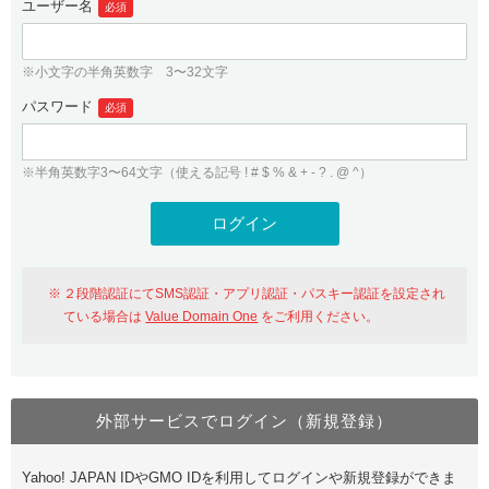
ユーザー名
必須
紹介制度
.jpドメインバックオーダー
ログイン
バリュードメインAPI
プレミアムドメイン
※小文字の半角英数字 3〜32文字
従来のバリュードメインをご利用希望の方
ユーザー登録
ドメイン・ホスティングOEM
パスワード
人気ドメインの種類
必須
従来のバリュードメインをご利用希望の方
ドメインコンシェルジュ
WHOIS検索
※半角英数字3〜64文字（使える記号 ! # $ % & + - ? . @ ^）
Value Domain Analyzer
Value Domainにログイン
Value AI Writer
外部サービスでの登録が一部未対応（Google等）
Value Domainユーザー登録
２段階認証にてSMS認証・アプリ認証・パスキー認証を設定され
外部サービスでの登録が一部未対応（Google等）
One レンタルサーバーを含む最新の機能を使う方
おすすめ
ている場合は
Value Domain One
をご利用ください。
One レンタルサーバーを含む最新の機能を使う方
おすすめ
外部サービスでログイン（新規登録）
Value Domain Oneにログイン
Yahoo! JAPAN IDやGMO IDを利用してログインや新規登録ができま
Value Domain Oneアカウント作成