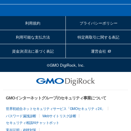
利用規約
プライバシーポリシー
利用可能な支払方法
特定商取引に関する表記
資金決済法に基づく表記
運営会社
©GMO DigiRock, Inc.
GMOインターネットグループのセキュリティ事業について
世界初総合ネットセキュリティサービス「GMOセキュリティ24」
パスワード漏洩診断
Webサイトリスク診断
セキュリティ相談AIチャットボット
実在証明・盗聴対策