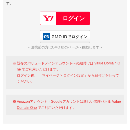
す。
以下でもログイン可能
Google
Yahoo!
以下でも登録可能
GMO ID
Amazon
Google
Yahoo!
GMO IDでログイン
※AmazonはValue Domain Oneのログイン画面へ遷移します
GMO ID
Amazon
＜連携前の方はGMO IDのページへ移動します＞
※AmazonはValue Domain Oneのアカウント作成画面へ遷移します
既存のバリュードメインアカウントへの紐付けは
Value Domain O
ne
でご利用いただけます。
ログイン後、「
マイページ > ログイン設定
」から紐付けを行って
ください。
Amazonアカウント・Googleアカウントは新しい管理パネル
Value
Domain One
でご利用いただけます。