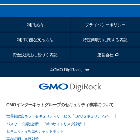
利用規約
プライバシーポリシー
利用可能な支払方法
特定商取引に関する表記
資金決済法に基づく表記
運営会社
©GMO DigiRock, Inc.
GMOインターネットグループのセキュリティ事業について
世界初総合ネットセキュリティサービス「GMOセキュリティ24」
パスワード漏洩診断
Webサイトリスク診断
セキュリティ相談AIチャットボット
実在証明・盗聴対策