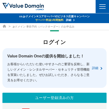
co.jpドメイン✕コアサーバーV2ビジネス応援キャンペーン
ドメイン
サーバー料金1年間無料
詳細
ドメイン取得ならバリュードメイン
.jpドメイン 事前予約（バックオーダー）のお申込み
ドメイントップ
レンタルサーバー
ログイン
ドメイン検索
サーバートップ
セキュリティ
ドメイン登録
コアサーバー
Value Domain Oneの提供を開始しました！
セキュリティトップ
サービス
ドメイン移管
お客様からいただいた使いやすさへのご要望を反映し、新
バリューサーバー
Value Domain ネットde診断
詳細
しいドメイン・レンタルサーバー・セキュリティ管理機能
サービストップ
facebook
x
ドメイン価格一覧
XREA
を実装いたしました。ぜひお試しいただき、さらなるご意
SSL証明書
見をお寄せください。
お得意様割引
ドメイン一括検索
お知らせ
サポート
Oneレンタルサーバー
サイトロック
おまかせスタート
.jpドメインオークション
マニュアル
ライブチャット
ユーザー登録済みの方
ポイント制度
gTLDオークション
NEW!
お問い合わせ