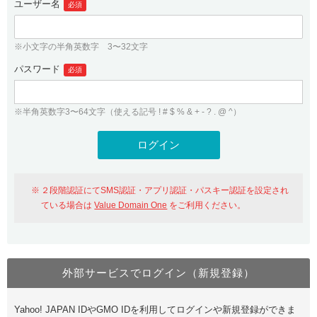
ユーザー名
必須
紹介制度
.jpドメインバックオーダー
ログイン
バリュードメインAPI
プレミアムドメイン
※小文字の半角英数字 3〜32文字
従来のバリュードメインをご利用希望の方
ユーザー登録
ドメイン・ホスティングOEM
パスワード
人気ドメインの種類
必須
従来のバリュードメインをご利用希望の方
ドメインコンシェルジュ
WHOIS検索
※半角英数字3〜64文字（使える記号 ! # $ % & + - ? . @ ^）
Value Domain Analyzer
Value Domainにログイン
Value AI Writer
外部サービスでの登録が一部未対応（Google等）
Value Domainユーザー登録
２段階認証にてSMS認証・アプリ認証・パスキー認証を設定され
外部サービスでの登録が一部未対応（Google等）
One レンタルサーバーを含む最新の機能を使う方
おすすめ
ている場合は
Value Domain One
をご利用ください。
One レンタルサーバーを含む最新の機能を使う方
おすすめ
外部サービスでログイン（新規登録）
Value Domain Oneにログイン
Yahoo! JAPAN IDやGMO IDを利用してログインや新規登録ができま
Value Domain Oneアカウント作成