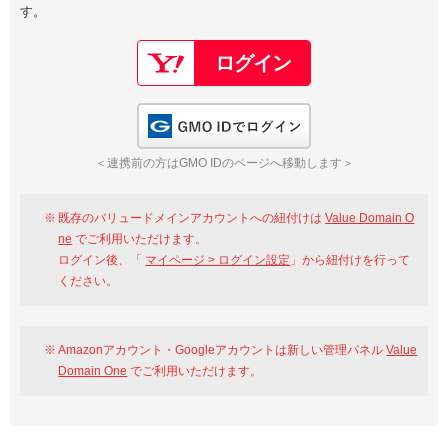
す。
以下でもログイン可能
Google
Yahoo!
以下でも登録可能
GMO ID
Amazon
Google
Yahoo!
GMO IDでログイン
※AmazonはValue Domain Oneのログイン画面へ遷移します
GMO ID
Amazon
＜連携前の方はGMO IDのページへ移動します＞
※AmazonはValue Domain Oneのアカウント作成画面へ遷移します
既存のバリュードメインアカウントへの紐付けは
Value Domain O
ne
でご利用いただけます。
ログイン後、「
マイページ > ログイン設定
」から紐付けを行って
ください。
Amazonアカウント・Googleアカウントは新しい管理パネル
Value
Domain One
でご利用いただけます。