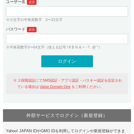
ユーザー名
必須
紹介制度
.jpドメインバックオーダー
ログイン
バリュードメインAPI
プレミアムドメイン
※小文字の半角英数字 3〜32文字
従来のバリュードメインをご利用希望の方
ユーザー登録
ドメイン・ホスティングOEM
パスワード
人気ドメインの種類
必須
従来のバリュードメインをご利用希望の方
ドメインコンシェルジュ
WHOIS検索
※半角英数字3〜64文字（使える記号 ! # $ % & + - ? . @ ^）
Value Domain Analyzer
Value Domainにログイン
Value AI Writer
外部サービスでの登録が一部未対応（Google等）
Value Domainユーザー登録
２段階認証にてSMS認証・アプリ認証・パスキー認証を設定され
外部サービスでの登録が一部未対応（Google等）
One レンタルサーバーを含む最新の機能を使う方
おすすめ
ている場合は
Value Domain One
をご利用ください。
One レンタルサーバーを含む最新の機能を使う方
おすすめ
外部サービスでログイン（新規登録）
Value Domain Oneにログイン
Yahoo! JAPAN IDやGMO IDを利用してログインや新規登録ができま
Value Domain Oneアカウント作成