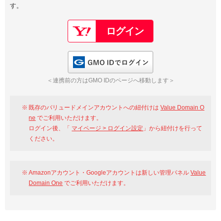
す。
以下でもログイン可能
Google
Yahoo!
以下でも登録可能
GMO ID
Amazon
Google
Yahoo!
GMO IDでログイン
※AmazonはValue Domain Oneのログイン画面へ遷移します
GMO ID
Amazon
＜連携前の方はGMO IDのページへ移動します＞
※AmazonはValue Domain Oneのアカウント作成画面へ遷移します
既存のバリュードメインアカウントへの紐付けは
Value Domain O
ne
でご利用いただけます。
ログイン後、「
マイページ > ログイン設定
」から紐付けを行って
ください。
Amazonアカウント・Googleアカウントは新しい管理パネル
Value
Domain One
でご利用いただけます。