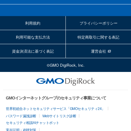
利用規約
プライバシーポリシー
利用可能な支払方法
特定商取引に関する表記
資金決済法に基づく表記
運営会社
©GMO DigiRock, Inc.
GMOインターネットグループのセキュリティ事業について
世界初総合ネットセキュリティサービス「GMOセキュリティ24」
パスワード漏洩診断
Webサイトリスク診断
セキュリティ相談AIチャットボット
実在証明・盗聴対策