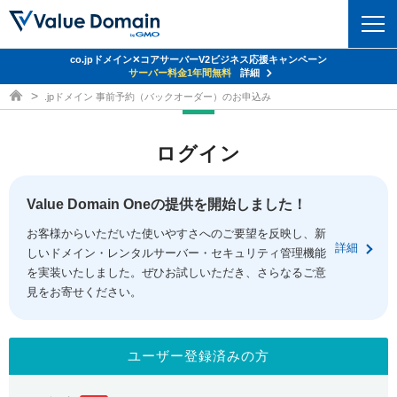
co.jpドメイン✕コアサーバーV2ビジネス応援キャンペーン
ドメイン
サーバー料金1年間無料
詳細
ドメイン取得ならバリュードメイン
.jpドメイン 事前予約（バックオーダー）のお申込み
ドメイントップ
レンタルサーバー
ログイン
ドメイン検索
サーバートップ
セキュリティ
ドメイン登録
コアサーバー
Value Domain Oneの提供を開始しました！
セキュリティトップ
サービス
ドメイン移管
お客様からいただいた使いやすさへのご要望を反映し、新
バリューサーバー
Value Domain ネットde診断
詳細
しいドメイン・レンタルサーバー・セキュリティ管理機能
サービストップ
facebook
x
ドメイン価格一覧
XREA
を実装いたしました。ぜひお試しいただき、さらなるご意
SSL証明書
見をお寄せください。
お得意様割引
ドメイン一括検索
お知らせ
サポート
Oneレンタルサーバー
サイトロック
おまかせスタート
.jpドメインオークション
マニュアル
ライブチャット
ユーザー登録済みの方
ポイント制度
gTLDオークション
NEW!
お問い合わせ