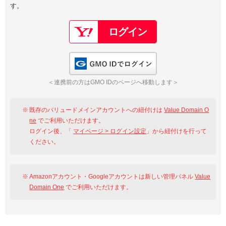
す。
以下でもログイン可能
Google
Yahoo!
以下でも登録可能
GMO ID
Amazon
Google
Yahoo!
GMO IDでログイン
※AmazonはValue Domain Oneのログイン画面へ遷移します
GMO ID
Amazon
＜連携前の方はGMO IDのページへ移動します＞
※AmazonはValue Domain Oneのアカウント作成画面へ遷移します
既存のバリュードメインアカウントへの紐付けは
Value Domain O
ne
でご利用いただけます。
ログイン後、「
マイページ > ログイン設定
」から紐付けを行って
ください。
Amazonアカウント・Googleアカウントは新しい管理パネル
Value
Domain One
でご利用いただけます。