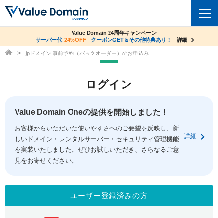
co.jpドメイン✕コアサーバーV2ビジネス応援キャンペーン
Value Domain 24周年キャンペーン
ドメイン
サーバー代
24%OFF
サーバー料金1年間無料
クーポンGET＆その他特典あり！
詳細
詳細
ドメイン取得ならバリュードメイン
.jpドメイン 事前予約（バックオーダー）のお申込み
ドメイントップ
レンタルサーバー
ログイン
ドメイン検索
サーバートップ
セキュリティ
ドメイン登録
コアサーバー
Value Domain Oneの提供を開始しました！
セキュリティトップ
サービス
ドメイン移管
お客様からいただいた使いやすさへのご要望を反映し、新
バリューサーバー
Value Domain ネットde診断
詳細
しいドメイン・レンタルサーバー・セキュリティ管理機能
サービストップ
facebook
x
ドメイン価格一覧
XREA
を実装いたしました。ぜひお試しいただき、さらなるご意
SSL証明書
見をお寄せください。
お得意様割引
ドメイン一括検索
お知らせ
サポート
Oneレンタルサーバー
サイトロック
おまかせスタート
.jpドメインオークション
マニュアル
ライブチャット
ユーザー登録済みの方
ポイント制度
gTLDオークション
NEW!
お問い合わせ