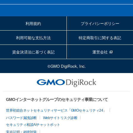
利用規約
プライバシーポリシー
利用可能な支払方法
特定商取引に関する表記
資金決済法に基づく表記
運営会社
©GMO DigiRock, Inc.
GMOインターネットグループのセキュリティ事業について
世界初総合ネットセキュリティサービス「GMOセキュリティ24」
パスワード漏洩診断
Webサイトリスク診断
セキュリティ相談AIチャットボット
実在証明・盗聴対策