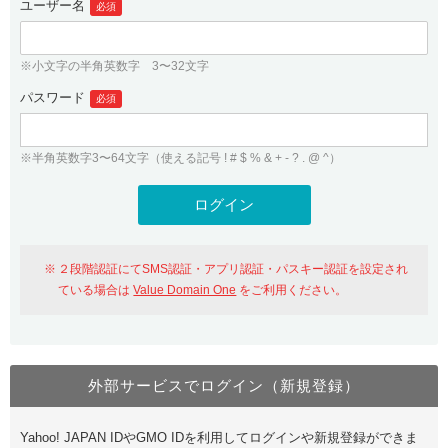
ユーザー名
必須
紹介制度
.jpドメインバックオーダー
ログイン
バリュードメインAPI
プレミアムドメイン
※小文字の半角英数字 3〜32文字
従来のバリュードメインをご利用希望の方
ユーザー登録
ドメイン・ホスティングOEM
パスワード
人気ドメインの種類
必須
従来のバリュードメインをご利用希望の方
ドメインコンシェルジュ
WHOIS検索
※半角英数字3〜64文字（使える記号 ! # $ % & + - ? . @ ^）
Value Domain Analyzer
Value Domainにログイン
Value AI Writer
外部サービスでの登録が一部未対応（Google等）
Value Domainユーザー登録
２段階認証にてSMS認証・アプリ認証・パスキー認証を設定され
外部サービスでの登録が一部未対応（Google等）
One レンタルサーバーを含む最新の機能を使う方
おすすめ
ている場合は
Value Domain One
をご利用ください。
One レンタルサーバーを含む最新の機能を使う方
おすすめ
外部サービスでログイン（新規登録）
Value Domain Oneにログイン
Yahoo! JAPAN IDやGMO IDを利用してログインや新規登録ができま
Value Domain Oneアカウント作成