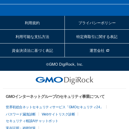
利用規約
プライバシーポリシー
利用可能な支払方法
特定商取引に関する表記
資金決済法に基づく表記
運営会社
©GMO DigiRock, Inc.
GMOインターネットグループのセキュリティ事業について
世界初総合ネットセキュリティサービス「GMOセキュリティ24」
パスワード漏洩診断
Webサイトリスク診断
セキュリティ相談AIチャットボット
実在証明・盗聴対策