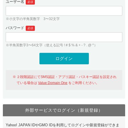
ユーザー名
必須
紹介制度
.jpドメインバックオーダー
ログイン
バリュードメインAPI
プレミアムドメイン
※小文字の半角英数字 3〜32文字
従来のバリュードメインをご利用希望の方
ユーザー登録
ドメイン・ホスティングOEM
パスワード
人気ドメインの種類
必須
従来のバリュードメインをご利用希望の方
ドメインコンシェルジュ
WHOIS検索
※半角英数字3〜64文字（使える記号 ! # $ % & + - ? . @ ^）
Value Domain Analyzer
Value Domainにログイン
Value AI Writer
外部サービスでの登録が一部未対応（Google等）
Value Domainユーザー登録
２段階認証にてSMS認証・アプリ認証・パスキー認証を設定され
外部サービスでの登録が一部未対応（Google等）
One レンタルサーバーを含む最新の機能を使う方
おすすめ
ている場合は
Value Domain One
をご利用ください。
One レンタルサーバーを含む最新の機能を使う方
おすすめ
外部サービスでログイン（新規登録）
Value Domain Oneにログイン
Yahoo! JAPAN IDやGMO IDを利用してログインや新規登録ができま
Value Domain Oneアカウント作成