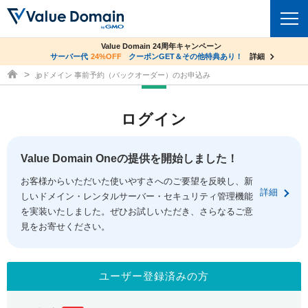
co.jpドメイン✕コアサーバーV2ビジネス応援キャンペーン
Value Domain 24周年キャンペーン
ドメイン
サーバー代
24%OFF
サーバー料金1年間無料
クーポンGET＆その他特典あり！
詳細
詳細
ドメイン取得ならバリュードメイン
.jpドメイン 事前予約（バックオーダー）のお申込み
ドメイントップ
レンタルサーバー
ログイン
ドメイン検索
サーバートップ
セキュリティ
ドメイン登録
コアサーバー
Value Domain Oneの提供を開始しました！
セキュリティトップ
サービス
ドメイン移管
お客様からいただいた使いやすさへのご要望を反映し、新
バリューサーバー
Value Domain ネットde診断
詳細
しいドメイン・レンタルサーバー・セキュリティ管理機能
サービストップ
facebook
x
ドメイン価格一覧
XREA
を実装いたしました。ぜひお試しいただき、さらなるご意
SSL証明書
見をお寄せください。
お得意様割引
ドメイン一括検索
お知らせ
サポート
Oneレンタルサーバー
サイトロック
おまかせスタート
.jpドメインオークション
マニュアル
ライブチャット
ユーザー登録済みの方
ポイント制度
gTLDオークション
NEW!
お問い合わせ