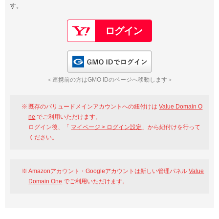
す。
以下でもログイン可能
Google
Yahoo!
以下でも登録可能
GMO ID
Amazon
Google
Yahoo!
GMO IDでログイン
※AmazonはValue Domain Oneのログイン画面へ遷移します
GMO ID
Amazon
＜連携前の方はGMO IDのページへ移動します＞
※AmazonはValue Domain Oneのアカウント作成画面へ遷移します
既存のバリュードメインアカウントへの紐付けは
Value Domain O
ne
でご利用いただけます。
ログイン後、「
マイページ > ログイン設定
」から紐付けを行って
ください。
Amazonアカウント・Googleアカウントは新しい管理パネル
Value
Domain One
でご利用いただけます。