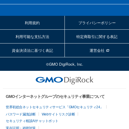
利用規約
プライバシーポリシー
利用可能な支払方法
特定商取引に関する表記
資金決済法に基づく表記
運営会社
©GMO DigiRock, Inc.
GMOインターネットグループのセキュリティ事業について
世界初総合ネットセキュリティサービス「GMOセキュリティ24」
パスワード漏洩診断
Webサイトリスク診断
セキュリティ相談AIチャットボット
実在証明・盗聴対策