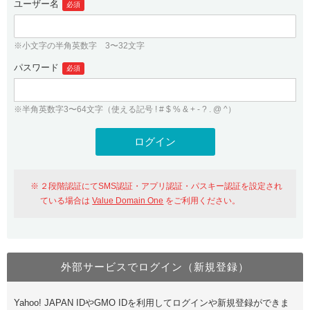
ユーザー名
必須
紹介制度
.jpドメインバックオーダー
ログイン
バリュードメインAPI
プレミアムドメイン
※小文字の半角英数字 3〜32文字
従来のバリュードメインをご利用希望の方
ユーザー登録
ドメイン・ホスティングOEM
パスワード
人気ドメインの種類
必須
従来のバリュードメインをご利用希望の方
ドメインコンシェルジュ
WHOIS検索
※半角英数字3〜64文字（使える記号 ! # $ % & + - ? . @ ^）
Value Domain Analyzer
Value Domainにログイン
Value AI Writer
外部サービスでの登録が一部未対応（Google等）
Value Domainユーザー登録
２段階認証にてSMS認証・アプリ認証・パスキー認証を設定され
外部サービスでの登録が一部未対応（Google等）
One レンタルサーバーを含む最新の機能を使う方
おすすめ
ている場合は
Value Domain One
をご利用ください。
One レンタルサーバーを含む最新の機能を使う方
おすすめ
外部サービスでログイン（新規登録）
Value Domain Oneにログイン
Yahoo! JAPAN IDやGMO IDを利用してログインや新規登録ができま
Value Domain Oneアカウント作成