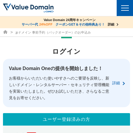
co.jpドメイン✕コアサーバーV2ビジネス応援キャンペーン
Value Domain 24周年キャンペーン
ドメイン
サーバー代
24%OFF
サーバー料金1年間無料
クーポンGET＆その他特典あり！
詳細
詳細
ドメイン取得ならバリュードメイン
.jpドメイン 事前予約（バックオーダー）のお申込み
ドメイントップ
レンタルサーバー
ログイン
ドメイン検索
サーバートップ
セキュリティ
ドメイン登録
コアサーバー
Value Domain Oneの提供を開始しました！
セキュリティトップ
サービス
ドメイン移管
お客様からいただいた使いやすさへのご要望を反映し、新
バリューサーバー
Value Domain ネットde診断
詳細
しいドメイン・レンタルサーバー・セキュリティ管理機能
サービストップ
facebook
x
ドメイン価格一覧
XREA
を実装いたしました。ぜひお試しいただき、さらなるご意
SSL証明書
見をお寄せください。
お得意様割引
ドメイン一括検索
お知らせ
サポート
Oneレンタルサーバー
サイトロック
おまかせスタート
.jpドメインオークション
マニュアル
ライブチャット
ユーザー登録済みの方
ポイント制度
gTLDオークション
NEW!
お問い合わせ