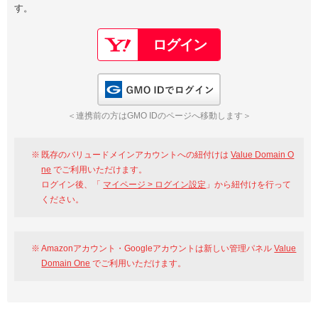
す。
以下でもログイン可能
Google
Yahoo!
以下でも登録可能
GMO ID
Amazon
Google
Yahoo!
GMO IDでログイン
※AmazonはValue Domain Oneのログイン画面へ遷移します
GMO ID
Amazon
＜連携前の方はGMO IDのページへ移動します＞
※AmazonはValue Domain Oneのアカウント作成画面へ遷移します
既存のバリュードメインアカウントへの紐付けは
Value Domain O
ne
でご利用いただけます。
ログイン後、「
マイページ > ログイン設定
」から紐付けを行って
ください。
Amazonアカウント・Googleアカウントは新しい管理パネル
Value
Domain One
でご利用いただけます。