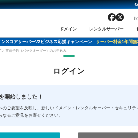
facebook
x
お
ドメイン
レンタルサーバー
ドメイン✕コアサーバーV2ビジネス応援キャンペーン
サーバー料金1年間無
メイン 事前予約（バックオーダー）のお申込み
ン検索
ーバー
 Domain ネットde診断
様割引
ドメイン登録
バリューサーバー
SSL証明書
おまかせスタート
ドメインをご利用希望の方
ドメインをご利用希望の方
One レンタルサーバ
One レンタルサーバ
おすすめ
おすすめ
ログイン
ン価格一覧
レンタルサーバー
度
ドメイン一括検索
バリュードメインAPI
オークション
ンコンシェルジュ
.jpドメインバックオーダー
Value Domain Analyzer
Domainユーザー登録
 Domainにログイン
Value Domain O
Value Domain 
NEW!
の提供を開始しました！
応（Google等）
応（Google等）
メインの種類
WHOIS検索
以下でもログ
以下でも登
へのご要望を反映し、新しいドメイン・レンタルサーバー・セキュリテ
らなるご意見をお寄せください。
Google
Google
Yahoo!
Yahoo!
※AmazonはValue Domai
※AmazonはValue Do