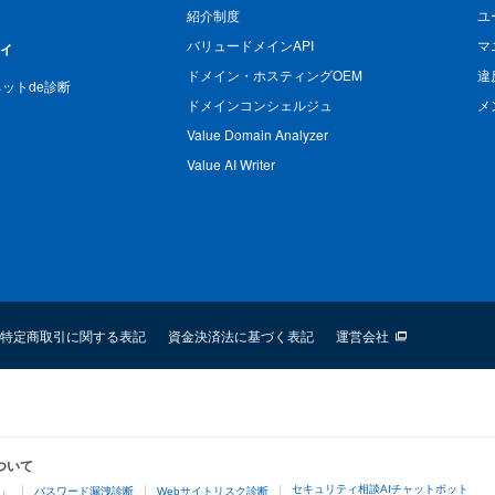
紹介制度
ユ
バリュードメインAPI
マ
ィ
ドメイン・ホスティングOEM
違
n ネットde診断
ドメインコンシェルジュ
メ
Value Domain Analyzer
Value AI Writer
特定商取引に関する表記
資金決済法に基づく表記
運営会社
ついて
セキュリティ相談AIチャットボット
4」
パスワード漏洩診断
Webサイトリスク診断