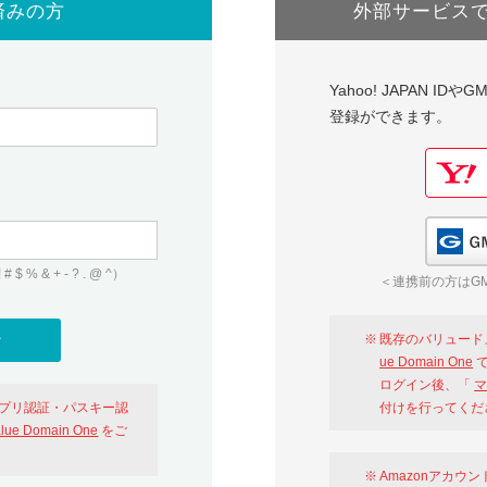
済みの方
外部サービス
Yahoo! JAPAN I
登録ができます。
 & + - ? . @ ^）
＜連携前の方はGM
既存のバリュード
ue Domain One
で
ログイン後、「
マ
アプリ認証・パスキー認
付けを行ってくだ
alue Domain One
をご
Amazonアカウ