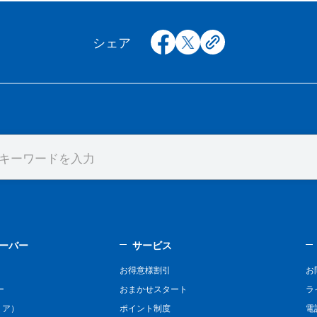
facebook
x
copy
シェア
ーバー
サービス
お得意様割引
お
ー
おまかせスタート
ラ
リア）
ポイント制度
電