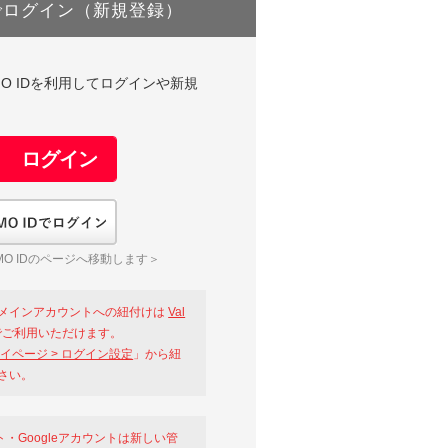
でログイン（新規登録）
DやGMO IDを利用してログインや新規
GMO IDでログイン
O IDのページへ移動します＞
メインアカウントへの紐付けは
Val
ご利用いただけます。
イページ > ログイン設定
」から紐
さい。
ント・Googleアカウントは新しい管