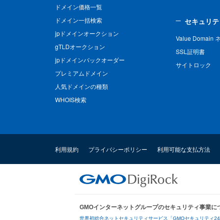
ドメイン価格一覧
ドメイン一括検索
セキュリテ
jpドメインオークション
Value Domai
gTLDオークション
SSL証明書
jpドメインバックオーダー
サイトロック
プレミアムドメイン
人気ドメインの種類
WHOIS検索
利用規約
プライバシーポリシー
利用可能な支払方法
GMOインターネットグループのセキュリティ事業に
世界初総合ネットセキュリティサービス「GMOセキュリティ2