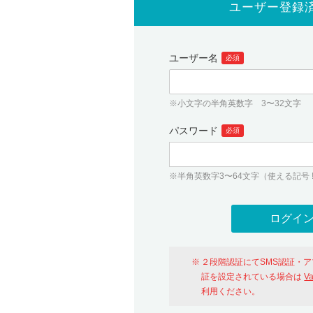
ユーザー登録
ユーザー名
必須
※小文字の半角英数字 3〜32文字
パスワード
必須
※半角英数字3〜64文字（使える記号 ! # $ %
２段階認証にてSMS認証・
証を設定されている場合は
V
利用ください。