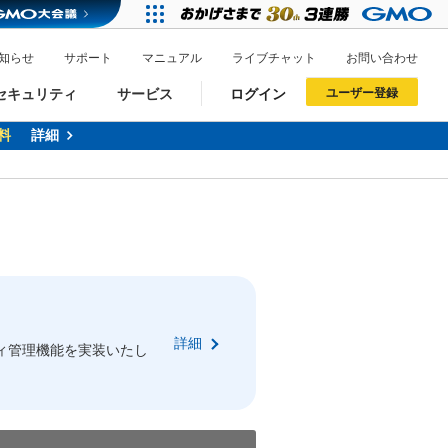
知らせ
サポート
マニュアル
ライブチャット
お問い合わせ
セキュリティ
サービス
ログイン
ユーザー登録
料
詳細
ドメイン移管
XREA
サイトロック
ポイント制度
ーを含む最新の機能を使う方
ーを含む最新の機能を使う方
.jpドメインオークション
ドメイン・ホスティングOEM
プレミアムドメイン
Value AI Writer
neアカウント作成
Oneにログイン
詳細
イン可能
録可能
ィ管理機能を実装いたし
GMO ID
GMO ID
Amazon
Amazon
n Oneのアカウント作成画面へ遷移します
main Oneのログイン画面へ遷移します