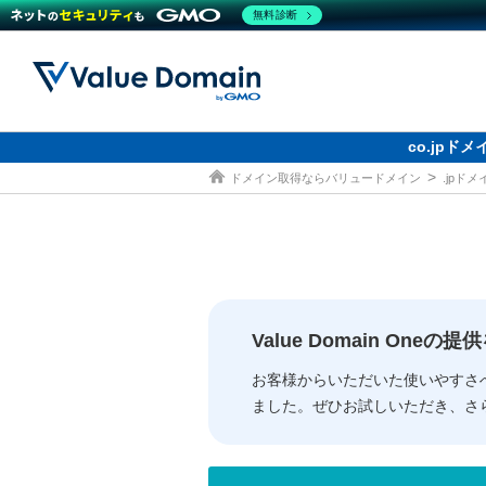
無料診断
co.jp
ドメイン取得ならバリュードメイン
.jpド
ドメイン
レンタルサーバー
セキュリティ
サービス
ドメイ
コアサ
Value
お得意
従来のバリュー
従来のバリュー
DOMAIN
RENTAL SERVER
SECURITY
SERVICE
ドメイ
One
紹介制
ドメイントップ
サーバートップ
セキュリティトップ
サービストップ
gTLD
ドメイ
Value 
Value
Value Domain One
外部サービスでの登録が一部未対
外部サービスでの登録が一部未対
人気ド
お客様からいただいた使いやすさ
ました。ぜひお試しいただき、さ