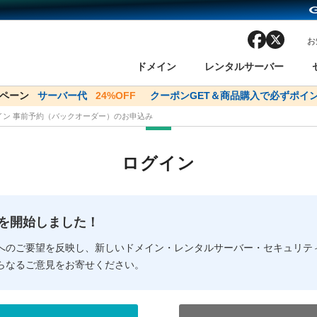
facebook
x
お
ドメイン
レンタルサーバー
ンペーン
ドメイン✕コアサーバーV2ビジネス応援キャンペーン
サーバー代
24%OFF
クーポンGET＆商品購入で必ずポイン
サーバー料金1年間
メイン 事前予約（バックオーダー）のお申込み
ン検索
ーバー
 Domain ネットde診断
様割引
ドメイン登録
バリューサーバー
SSL証明書
おまかせスタート
ドメインをご利用希望の方
ドメインをご利用希望の方
One レンタルサーバ
One レンタルサーバ
おすすめ
おすすめ
ログイン
ン価格一覧
レンタルサーバー
度
ドメイン一括検索
バリュードメインAPI
オークション
ンコンシェルジュ
.jpドメインバックオーダー
Value Domain Analyzer
Domainユーザー登録
 Domainにログイン
Value Domain O
Value Domain 
NEW!
の提供を開始しました！
応（Google等）
応（Google等）
メインの種類
WHOIS検索
以下でもログ
以下でも登
へのご要望を反映し、新しいドメイン・レンタルサーバー・セキュリテ
らなるご意見をお寄せください。
Google
Google
Yahoo!
Yahoo!
※AmazonはValue Domai
※AmazonはValue Do