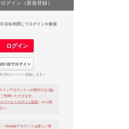
でログイン（新規登録）
DやGMO IDを利用してログインや新規
GMO IDでログイン
O IDのページへ移動します＞
メインアカウントへの紐付けは
Val
ご利用いただけます。
イページ > ログイン設定
」から紐
さい。
ント・Googleアカウントは新しい管