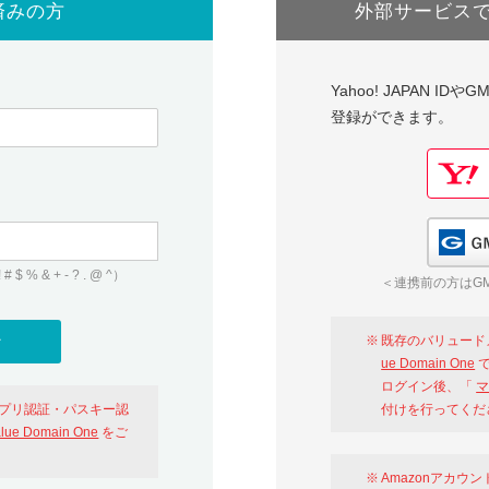
済みの方
外部サービス
Yahoo! JAPAN I
登録ができます。
 & + - ? . @ ^）
＜連携前の方はGM
既存のバリュード
ue Domain One
で
ログイン後、「
マ
アプリ認証・パスキー認
付けを行ってくだ
alue Domain One
をご
Amazonアカウ