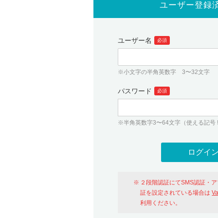
ユーザー登録
ユーザー名
必須
※小文字の半角英数字 3〜32文字
パスワード
必須
※半角英数字3〜64文字（使える記号 ! # $ %
２段階認証にてSMS認証・
証を設定されている場合は
V
利用ください。