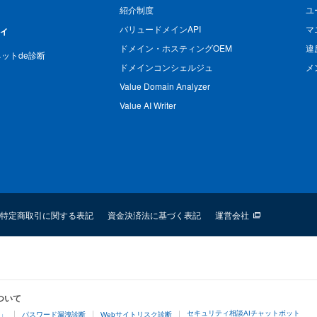
紹介制度
ユ
バリュードメインAPI
マ
ィ
ドメイン・ホスティングOEM
違
n ネットde診断
ドメインコンシェルジュ
メ
Value Domain Analyzer
Value AI Writer
特定商取引に関する表記
資金決済法に基づく表記
運営会社
ついて
セキュリティ相談AIチャットボット
4」
パスワード漏洩診断
Webサイトリスク診断