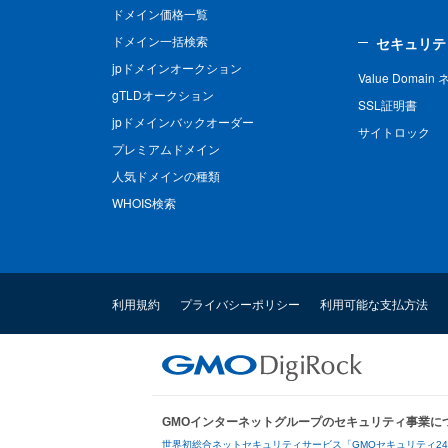
ドメイン価格一覧
ドメイン一括検索
セキュリテ
jpドメインオークション
Value Domai
gTLDオークション
SSL証明書
jpドメインバックオーダー
サイトロック
プレミアムドメイン
人気ドメインの種類
WHOIS検索
利用規約
プライバシーポリシー
利用可能な支払方法
GMOインターネットグループのセキュリティ事業に
世界初総合ネットセキュリティサービス「GMOセキュリティ2