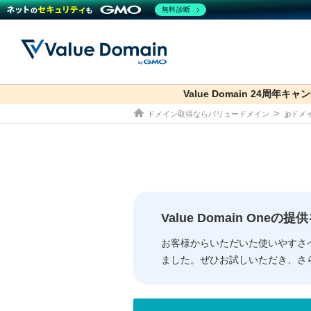
無料診断
Value Domain 24周年キャ
co.jp
ドメイン取得ならバリュードメイン
.jpド
ドメイン
レンタルサーバー
セキュリティ
サービス
ドメイ
コアサ
Value
お得意
従来のバリュー
従来のバリュー
DOMAIN
RENTAL SERVER
SECURITY
SERVICE
ドメイ
One
紹介制
ドメイントップ
サーバートップ
セキュリティトップ
サービストップ
gTLD
ドメイ
Value 
Value
Value Domain One
外部サービスでの登録が一部未対
外部サービスでの登録が一部未対
人気ド
お客様からいただいた使いやすさ
ました。ぜひお試しいただき、さ