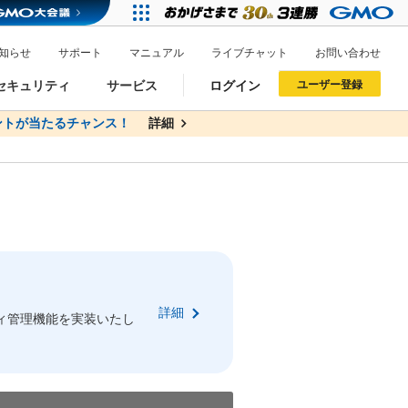
知らせ
サポート
マニュアル
ライブチャット
お問い合わせ
セキュリティ
サービス
ログイン
ユーザー登録
トが当たるチャンス！
無料
詳細
詳細
ドメイン移管
XREA
サイトロック
ポイント制度
ーを含む最新の機能を使う方
ーを含む最新の機能を使う方
.jpドメインオークション
ドメイン・ホスティングOEM
プレミアムドメイン
Value AI Writer
neアカウント作成
Oneにログイン
詳細
イン可能
録可能
ィ管理機能を実装いたし
GMO ID
GMO ID
Amazon
Amazon
n Oneのアカウント作成画面へ遷移します
main Oneのログイン画面へ遷移します