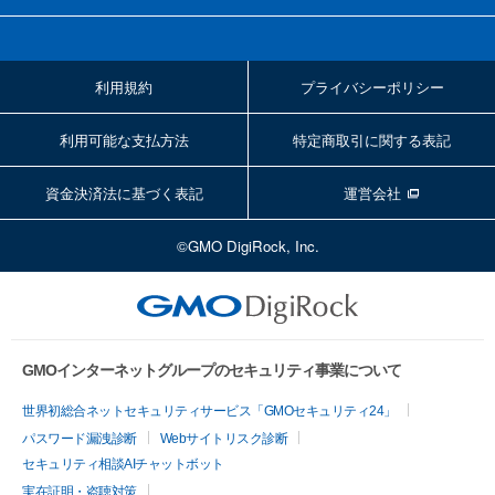
利用規約
プライバシーポリシー
利用可能な支払方法
特定商取引に関する表記
資金決済法に基づく表記
運営会社
©GMO DigiRock, Inc.
GMOインターネットグループのセキュリティ事業について
世界初総合ネットセキュリティサービス「GMOセキュリティ24」
パスワード漏洩診断
Webサイトリスク診断
セキュリティ相談AIチャットボット
実在証明・盗聴対策