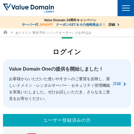
co.jpドメイン✕コアサーバーV2ビジネス応援キャンペーン
Value Domain 24周年キャンペーン
ドメイン
サーバー代
24%OFF
サーバー料金1年間無料
クーポンGET＆その他特典あり！
詳細
詳細
ドメイン取得ならバリュードメイン
.jpドメイン 事前予約（バックオーダー）のお申込み
ドメイントップ
レンタルサーバー
ログイン
ドメイン検索
サーバートップ
セキュリティ
ドメイン登録
コアサーバー
Value Domain Oneの提供を開始しました！
セキュリティトップ
サービス
ドメイン移管
お客様からいただいた使いやすさへのご要望を反映し、新
バリューサーバー
Value Domain ネットde診断
詳細
しいドメイン・レンタルサーバー・セキュリティ管理機能
サービストップ
facebook
x
ドメイン価格一覧
XREA
を実装いたしました。ぜひお試しいただき、さらなるご意
SSL証明書
見をお寄せください。
お得意様割引
ドメイン一括検索
お知らせ
サポート
Oneレンタルサーバー
サイトロック
おまかせスタート
.jpドメインオークション
マニュアル
ライブチャット
ユーザー登録済みの方
ポイント制度
gTLDオークション
NEW!
お問い合わせ