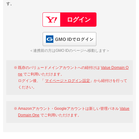
す。
以下でもログイン可能
Google
Yahoo!
以下でも登録可能
GMO ID
Amazon
Google
Yahoo!
GMO IDでログイン
※AmazonはValue Domain Oneのログイン画面へ遷移します
GMO ID
Amazon
＜連携前の方はGMO IDのページへ移動します＞
※AmazonはValue Domain Oneのアカウント作成画面へ遷移します
既存のバリュードメインアカウントへの紐付けは
Value Domain O
ne
でご利用いただけます。
ログイン後、「
マイページ > ログイン設定
」から紐付けを行って
ください。
Amazonアカウント・Googleアカウントは新しい管理パネル
Value
Domain One
でご利用いただけます。