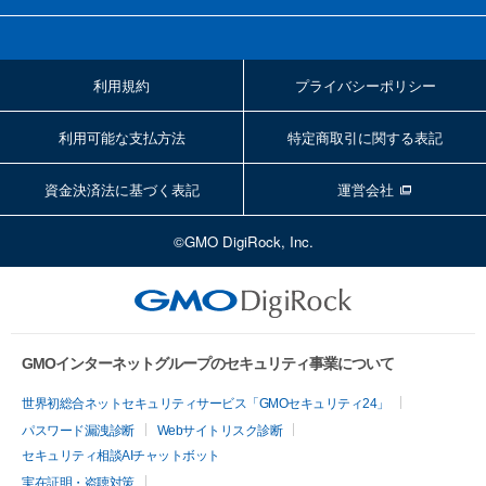
利用規約
プライバシーポリシー
利用可能な支払方法
特定商取引に関する表記
資金決済法に基づく表記
運営会社
©GMO DigiRock, Inc.
GMOインターネットグループのセキュリティ事業について
世界初総合ネットセキュリティサービス「GMOセキュリティ24」
パスワード漏洩診断
Webサイトリスク診断
セキュリティ相談AIチャットボット
実在証明・盗聴対策