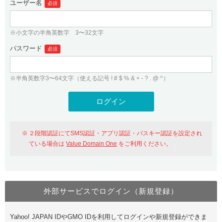
ユーザー名
必須
紹介制度
.jpドメインバックオーダー
ログイン
バリュードメインAPI
プレミアムドメイン
※小文字の半角英数字 3〜32文字
従来のバリュードメインをご利用希望の方
ユーザー登録
ドメイン・ホスティングOEM
パスワード
人気ドメインの種類
必須
従来のバリュードメインをご利用希望の方
ドメインコンシェルジュ
WHOIS検索
※半角英数字3〜64文字（使える記号 ! # $ % & + - ? . @ ^）
Value Domain Analyzer
Value Domainにログイン
Value AI Writer
外部サービスでの登録が一部未対応（Google等）
Value Domainユーザー登録
２段階認証にてSMS認証・アプリ認証・パスキー認証を設定され
外部サービスでの登録が一部未対応（Google等）
One レンタルサーバーを含む最新の機能を使う方
おすすめ
ている場合は
Value Domain One
をご利用ください。
One レンタルサーバーを含む最新の機能を使う方
おすすめ
外部サービスでログイン（新規登録）
Value Domain Oneにログイン
Yahoo! JAPAN IDやGMO IDを利用してログインや新規登録ができま
Value Domain Oneアカウント作成