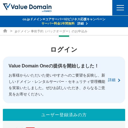
co.jpドメイン✕コアサーバーV2ビジネス応援キャンペーン
ドメイン
サーバー料金1年間無料
詳細
ドメイン取得ならバリュードメイン
.jpドメイン 事前予約（バックオーダー）のお申込み
ドメイントップ
レンタルサーバー
ログイン
ドメイン検索
サーバートップ
セキュリティ
ドメイン登録
コアサーバー
Value Domain Oneの提供を開始しました！
セキュリティトップ
サービス
ドメイン移管
お客様からいただいた使いやすさへのご要望を反映し、新
バリューサーバー
Value Domain ネットde診断
詳細
しいドメイン・レンタルサーバー・セキュリティ管理機能
サービストップ
facebook
x
ドメイン価格一覧
XREA
を実装いたしました。ぜひお試しいただき、さらなるご意
SSL証明書
見をお寄せください。
お得意様割引
ドメイン一括検索
お知らせ
サポート
Oneレンタルサーバー
サイトロック
おまかせスタート
.jpドメインオークション
マニュアル
ライブチャット
ユーザー登録済みの方
ポイント制度
gTLDオークション
NEW!
お問い合わせ