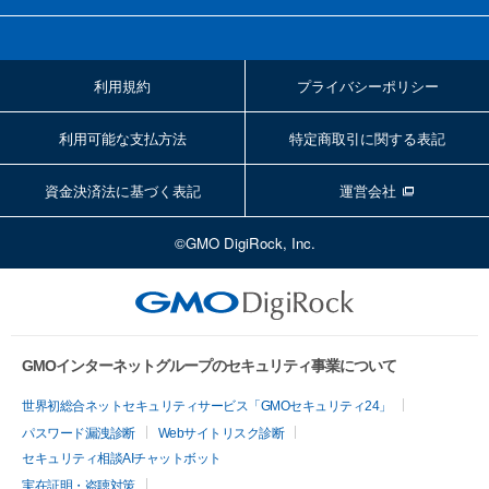
利用規約
プライバシーポリシー
利用可能な支払方法
特定商取引に関する表記
資金決済法に基づく表記
運営会社
©GMO DigiRock, Inc.
GMOインターネットグループのセキュリティ事業について
世界初総合ネットセキュリティサービス「GMOセキュリティ24」
パスワード漏洩診断
Webサイトリスク診断
セキュリティ相談AIチャットボット
実在証明・盗聴対策