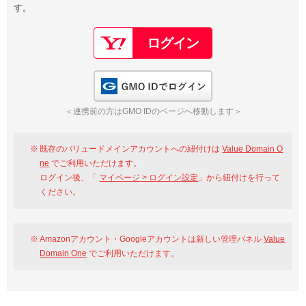
す。
以下でもログイン可能
Google
Yahoo!
以下でも登録可能
GMO ID
Amazon
Google
Yahoo!
GMO IDでログイン
※AmazonはValue Domain Oneのログイン画面へ遷移します
GMO ID
Amazon
＜連携前の方はGMO IDのページへ移動します＞
※AmazonはValue Domain Oneのアカウント作成画面へ遷移します
既存のバリュードメインアカウントへの紐付けは
Value Domain O
ne
でご利用いただけます。
ログイン後、「
マイページ > ログイン設定
」から紐付けを行って
ください。
Amazonアカウント・Googleアカウントは新しい管理パネル
Value
Domain One
でご利用いただけます。