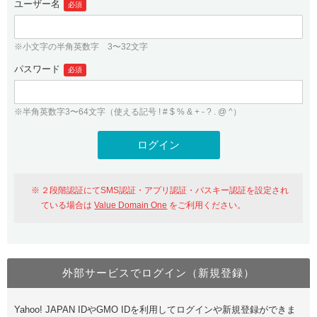
ユーザー名
必須
紹介制度
.jpドメインバックオーダー
ログイン
バリュードメインAPI
プレミアムドメイン
※小文字の半角英数字 3〜32文字
従来のバリュードメインをご利用希望の方
ユーザー登録
ドメイン・ホスティングOEM
パスワード
人気ドメインの種類
必須
従来のバリュードメインをご利用希望の方
ドメインコンシェルジュ
WHOIS検索
※半角英数字3〜64文字（使える記号 ! # $ % & + - ? . @ ^）
Value Domain Analyzer
Value Domainにログイン
Value AI Writer
外部サービスでの登録が一部未対応（Google等）
Value Domainユーザー登録
２段階認証にてSMS認証・アプリ認証・パスキー認証を設定され
外部サービスでの登録が一部未対応（Google等）
One レンタルサーバーを含む最新の機能を使う方
おすすめ
ている場合は
Value Domain One
をご利用ください。
One レンタルサーバーを含む最新の機能を使う方
おすすめ
外部サービスでログイン（新規登録）
Value Domain Oneにログイン
Yahoo! JAPAN IDやGMO IDを利用してログインや新規登録ができま
Value Domain Oneアカウント作成