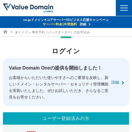
co.jpドメイン✕コアサーバーV2ビジネス応援キャンペーン
ドメイン
サーバー料金1年間無料
詳細
ドメイン取得ならバリュードメイン
.jpドメイン 事前予約（バックオーダー）のお申込み
ドメイントップ
レンタルサーバー
ログイン
ドメイン検索
サーバートップ
セキュリティ
ドメイン登録
コアサーバー
Value Domain Oneの提供を開始しました！
セキュリティトップ
サービス
ドメイン移管
お客様からいただいた使いやすさへのご要望を反映し、新
バリューサーバー
Value Domain ネットde診断
詳細
しいドメイン・レンタルサーバー・セキュリティ管理機能
サービストップ
facebook
x
ドメイン価格一覧
XREA
を実装いたしました。ぜひお試しいただき、さらなるご意
SSL証明書
見をお寄せください。
お得意様割引
ドメイン一括検索
お知らせ
サポート
Oneレンタルサーバー
サイトロック
おまかせスタート
.jpドメインオークション
マニュアル
ライブチャット
ユーザー登録済みの方
ポイント制度
gTLDオークション
NEW!
お問い合わせ