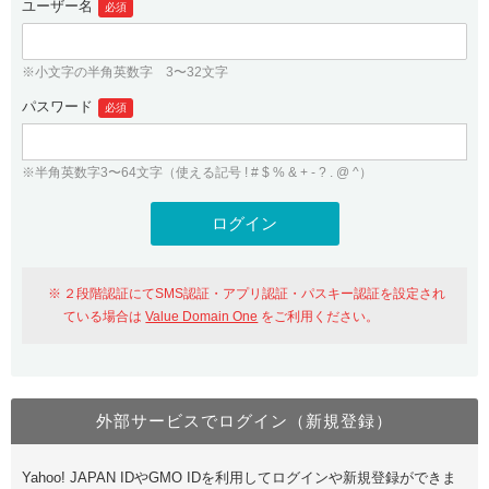
ユーザー名
必須
紹介制度
.jpドメインバックオーダー
ログイン
バリュードメインAPI
プレミアムドメイン
※小文字の半角英数字 3〜32文字
従来のバリュードメインをご利用希望の方
ユーザー登録
ドメイン・ホスティングOEM
パスワード
人気ドメインの種類
必須
従来のバリュードメインをご利用希望の方
ドメインコンシェルジュ
WHOIS検索
※半角英数字3〜64文字（使える記号 ! # $ % & + - ? . @ ^）
Value Domain Analyzer
Value Domainにログイン
Value AI Writer
外部サービスでの登録が一部未対応（Google等）
Value Domainユーザー登録
２段階認証にてSMS認証・アプリ認証・パスキー認証を設定され
外部サービスでの登録が一部未対応（Google等）
One レンタルサーバーを含む最新の機能を使う方
おすすめ
ている場合は
Value Domain One
をご利用ください。
One レンタルサーバーを含む最新の機能を使う方
おすすめ
外部サービスでログイン（新規登録）
Value Domain Oneにログイン
Yahoo! JAPAN IDやGMO IDを利用してログインや新規登録ができま
Value Domain Oneアカウント作成