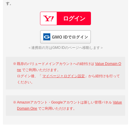
す。
以下でもログイン可能
Google
Yahoo!
以下でも登録可能
GMO ID
Amazon
Google
Yahoo!
GMO IDでログイン
※AmazonはValue Domain Oneのログイン画面へ遷移します
GMO ID
Amazon
＜連携前の方はGMO IDのページへ移動します＞
※AmazonはValue Domain Oneのアカウント作成画面へ遷移します
既存のバリュードメインアカウントへの紐付けは
Value Domain O
ne
でご利用いただけます。
ログイン後、「
マイページ > ログイン設定
」から紐付けを行って
ください。
Amazonアカウント・Googleアカウントは新しい管理パネル
Value
Domain One
でご利用いただけます。