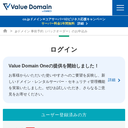
co.jpドメイン✕コアサーバーV2ビジネス応援キャンペーン
ドメイン
サーバー料金1年間無料
詳細
ドメイン取得ならバリュードメイン
.jpドメイン 事前予約（バックオーダー）のお申込み
ドメイントップ
レンタルサーバー
ログイン
ドメイン検索
サーバートップ
セキュリティ
ドメイン登録
コアサーバー
Value Domain Oneの提供を開始しました！
セキュリティトップ
サービス
ドメイン移管
お客様からいただいた使いやすさへのご要望を反映し、新
バリューサーバー
Value Domain ネットde診断
詳細
しいドメイン・レンタルサーバー・セキュリティ管理機能
サービストップ
facebook
x
ドメイン価格一覧
XREA
を実装いたしました。ぜひお試しいただき、さらなるご意
SSL証明書
見をお寄せください。
お得意様割引
ドメイン一括検索
お知らせ
サポート
Oneレンタルサーバー
サイトロック
おまかせスタート
.jpドメインオークション
マニュアル
ライブチャット
ユーザー登録済みの方
ポイント制度
gTLDオークション
NEW!
お問い合わせ