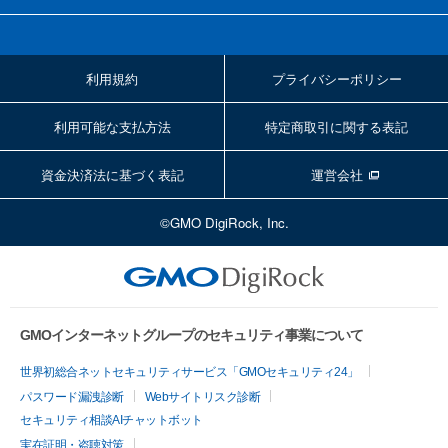
利用規約
プライバシーポリシー
利用可能な支払方法
特定商取引に関する表記
資金決済法に基づく表記
運営会社
©GMO DigiRock, Inc.
GMOインターネットグループのセキュリティ事業について
世界初総合ネットセキュリティサービス「GMOセキュリティ24」
パスワード漏洩診断
Webサイトリスク診断
セキュリティ相談AIチャットボット
実在証明・盗聴対策