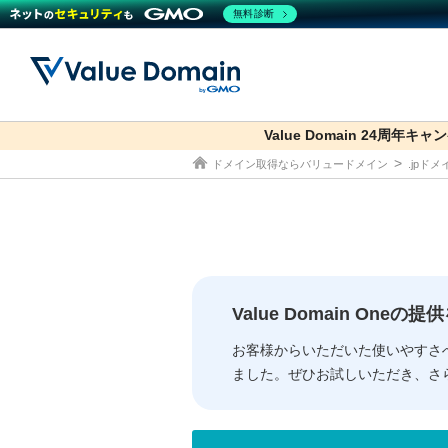
無料診断
Value Domain 24周年キャ
co.jp
ドメイン取得ならバリュードメイン
.jpド
ドメイン
レンタルサーバー
セキュリティ
サービス
ドメイ
コアサ
Value
お得意
従来のバリュー
従来のバリュー
DOMAIN
RENTAL SERVER
SECURITY
SERVICE
ドメイ
One
紹介制
ドメイントップ
サーバートップ
セキュリティトップ
サービストップ
gTLD
ドメイ
Value 
Value
Value Domain One
外部サービスでの登録が一部未対
外部サービスでの登録が一部未対
人気ド
お客様からいただいた使いやすさ
ました。ぜひお試しいただき、さ