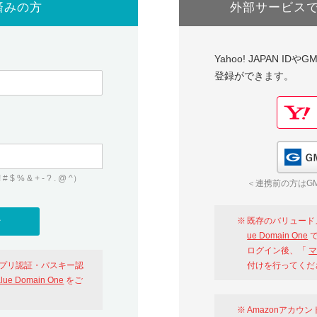
済みの方
外部サービス
Yahoo! JAPAN I
登録ができます。
 & + - ? . @ ^）
＜連携前の方はGM
既存のバリュード
ue Domain One
で
ログイン後、「
マ
アプリ認証・パスキー認
付けを行ってくだ
alue Domain One
をご
Amazonアカウ