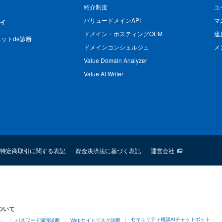
紹介制度
ユ
バリュードメインAPI
マ
ィ
ドメイン・ホスティングOEM
違
n ネットde診断
ドメインコンシェルジュ
メ
Value Domain Analyzer
Value AI Writer
特定商取引に関する表記
資金決済法に基づく表記
運営会社
ついて
セキュリティ相談AIチャットボット
4」
パスワード漏洩診断
Webサイトリスク診断