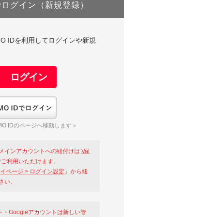
でログイン（新規登録）
DやGMO IDを利用してログインや新規
GMO IDでログイン
O IDのページへ移動します＞
メインアカウントへの紐付けは
Val
ご利用いただけます。
イページ > ログイン設定
」から紐
さい。
ント・Googleアカウントは新しい管