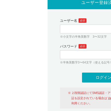
ユーザー登録
ユーザー名
必須
※小文字の半角英数字 3〜32文字
パスワード
必須
※半角英数字3〜64文字（使える記号 ! # $ %
２段階認証にてSMS認証・
証を設定されている場合は
V
利用ください。