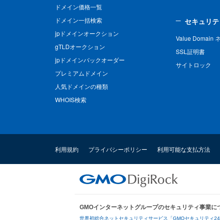
ドメイン価格一覧
ドメイン一括検索
セキュリテ
jpドメインオークション
Value Domai
gTLDオークション
SSL証明書
jpドメインバックオーダー
サイトロック
プレミアムドメイン
人気ドメインの種類
WHOIS検索
利用規約
プライバシーポリシー
利用可能な支払方法
GMOインターネットグループのセキュリティ事業に
世界初総合ネットセキュリティサービス「GMOセキュリティ2