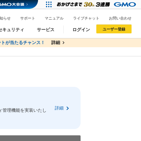
知らせ
サポート
マニュアル
ライブチャット
お問い合わせ
セキュリティ
サービス
ログイン
ユーザー登録
トが当たるチャンス！
無料
詳細
詳細
ドメイン移管
XREA
サイトロック
ポイント制度
ーを含む最新の機能を使う方
ーを含む最新の機能を使う方
.jpドメインオークション
ドメイン・ホスティングOEM
プレミアムドメイン
Value AI Writer
neアカウント作成
Oneにログイン
詳細
イン可能
録可能
ィ管理機能を実装いたし
GMO ID
GMO ID
Amazon
Amazon
n Oneのアカウント作成画面へ遷移します
main Oneのログイン画面へ遷移します