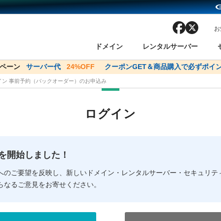
facebook
x
お
ドメイン
レンタルサーバー
ンペーン
ドメイン✕コアサーバーV2ビジネス応援キャンペーン
サーバー代
24%OFF
クーポンGET＆商品購入で必ずポイン
サーバー料金1年間
メイン 事前予約（バックオーダー）のお申込み
ン検索
ーバー
 Domain ネットde診断
様割引
ドメイン登録
バリューサーバー
SSL証明書
おまかせスタート
ドメインをご利用希望の方
ドメインをご利用希望の方
One レンタルサーバ
One レンタルサーバ
おすすめ
おすすめ
ログイン
ン価格一覧
レンタルサーバー
度
ドメイン一括検索
バリュードメインAPI
オークション
ンコンシェルジュ
.jpドメインバックオーダー
Value Domain Analyzer
Domainユーザー登録
 Domainにログイン
Value Domain O
Value Domain 
NEW!
の提供を開始しました！
応（Google等）
応（Google等）
メインの種類
WHOIS検索
以下でもログ
以下でも登
へのご要望を反映し、新しいドメイン・レンタルサーバー・セキュリテ
らなるご意見をお寄せください。
Google
Google
Yahoo!
Yahoo!
※AmazonはValue Domai
※AmazonはValue Do