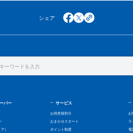
facebook
x
copy
シェア
ーバー
サービス
お得意様割引
お
ー
おまかせスタート
ラ
リア）
ポイント制度
電