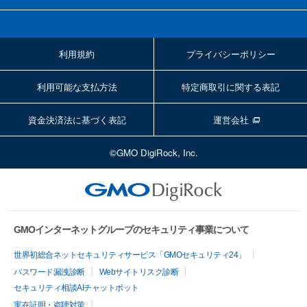
利用規約
プライバシーポリシー
利用可能な支払方法
特定商取引に関する表記
資金決済法に基づく表記
運営会社
©GMO DigiRock, Inc.
GMOインターネットグループのセキュリティ事業について
世界初総合ネットセキュリティサービス「GMOセキュリティ24」
パスワード漏洩診断
Webサイトリスク診断
セキュリティ相談AIチャットボット
実在証明・盗聴対策