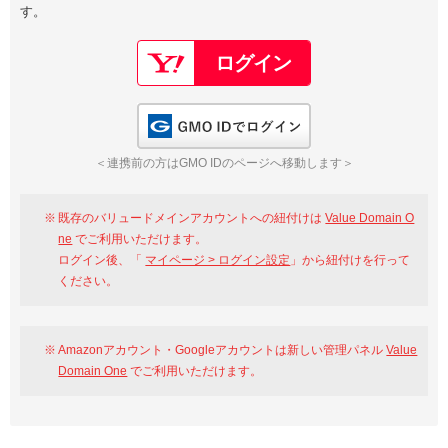
す。
以下でもログイン可能
Google
Yahoo!
以下でも登録可能
GMO ID
Amazon
Google
Yahoo!
GMO IDでログイン
※AmazonはValue Domain Oneのログイン画面へ遷移します
GMO ID
Amazon
＜連携前の方はGMO IDのページへ移動します＞
※AmazonはValue Domain Oneのアカウント作成画面へ遷移します
既存のバリュードメインアカウントへの紐付けは
Value Domain O
ne
でご利用いただけます。
ログイン後、「
マイページ > ログイン設定
」から紐付けを行って
ください。
Amazonアカウント・Googleアカウントは新しい管理パネル
Value
Domain One
でご利用いただけます。