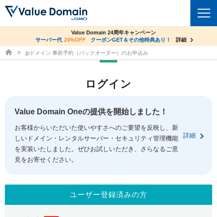
co.jpドメイン✕コアサーバーV2ビジネス応援キャンペーン
Value Domain 24周年キャンペーン
ドメイン
サーバー代
24%OFF
サーバー料金1年間無料
クーポンGET＆その他特典あり！
詳細
詳細
ドメイン取得ならバリュードメイン
.jpドメイン 事前予約（バックオーダー）のお申込み
ドメイントップ
レンタルサーバー
ログイン
ドメイン検索
サーバートップ
セキュリティ
ドメイン登録
コアサーバー
Value Domain Oneの提供を開始しました！
セキュリティトップ
サービス
ドメイン移管
お客様からいただいた使いやすさへのご要望を反映し、新
バリューサーバー
Value Domain ネットde診断
詳細
しいドメイン・レンタルサーバー・セキュリティ管理機能
サービストップ
facebook
x
ドメイン価格一覧
XREA
を実装いたしました。ぜひお試しいただき、さらなるご意
SSL証明書
見をお寄せください。
お得意様割引
ドメイン一括検索
お知らせ
サポート
Oneレンタルサーバー
サイトロック
おまかせスタート
.jpドメインオークション
マニュアル
ライブチャット
ユーザー登録済みの方
ポイント制度
gTLDオークション
NEW!
お問い合わせ