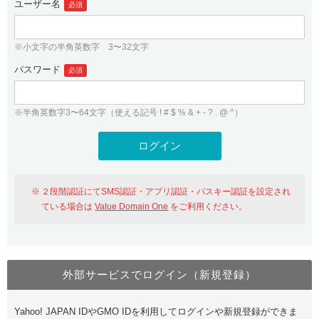
ユーザー名
必須
紹介制度
.jpドメインバックオーダー
ログイン
バリュードメインAPI
プレミアムドメイン
※小文字の半角英数字 3〜32文字
従来のバリュードメインをご利用希望の方
ユーザー登録
ドメイン・ホスティングOEM
パスワード
人気ドメインの種類
必須
従来のバリュードメインをご利用希望の方
ドメインコンシェルジュ
WHOIS検索
※半角英数字3〜64文字（使える記号 ! # $ % & + - ? . @ ^）
Value Domain Analyzer
Value Domainにログイン
Value AI Writer
外部サービスでの登録が一部未対応（Google等）
Value Domainユーザー登録
２段階認証にてSMS認証・アプリ認証・パスキー認証を設定され
外部サービスでの登録が一部未対応（Google等）
One レンタルサーバーを含む最新の機能を使う方
おすすめ
ている場合は
Value Domain One
をご利用ください。
One レンタルサーバーを含む最新の機能を使う方
おすすめ
外部サービスでログイン（新規登録）
Value Domain Oneにログイン
Yahoo! JAPAN IDやGMO IDを利用してログインや新規登録ができま
Value Domain Oneアカウント作成