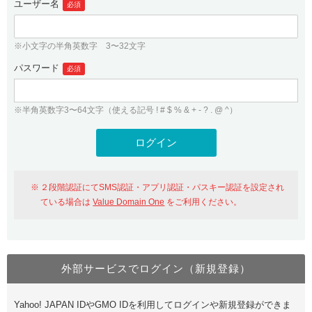
ユーザー名
必須
紹介制度
.jpドメインバックオーダー
ログイン
バリュードメインAPI
プレミアムドメイン
※小文字の半角英数字 3〜32文字
従来のバリュードメインをご利用希望の方
ユーザー登録
ドメイン・ホスティングOEM
パスワード
人気ドメインの種類
必須
従来のバリュードメインをご利用希望の方
ドメインコンシェルジュ
WHOIS検索
※半角英数字3〜64文字（使える記号 ! # $ % & + - ? . @ ^）
Value Domain Analyzer
Value Domainにログイン
Value AI Writer
外部サービスでの登録が一部未対応（Google等）
Value Domainユーザー登録
２段階認証にてSMS認証・アプリ認証・パスキー認証を設定され
外部サービスでの登録が一部未対応（Google等）
One レンタルサーバーを含む最新の機能を使う方
おすすめ
ている場合は
Value Domain One
をご利用ください。
One レンタルサーバーを含む最新の機能を使う方
おすすめ
外部サービスでログイン（新規登録）
Value Domain Oneにログイン
Yahoo! JAPAN IDやGMO IDを利用してログインや新規登録ができま
Value Domain Oneアカウント作成