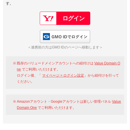
す。
以下でもログイン可能
Google
Yahoo!
以下でも登録可能
GMO ID
Amazon
Google
Yahoo!
GMO IDでログイン
※AmazonはValue Domain Oneのログイン画面へ遷移します
GMO ID
Amazon
＜連携前の方はGMO IDのページへ移動します＞
※AmazonはValue Domain Oneのアカウント作成画面へ遷移します
既存のバリュードメインアカウントへの紐付けは
Value Domain O
ne
でご利用いただけます。
ログイン後、「
マイページ > ログイン設定
」から紐付けを行って
ください。
Amazonアカウント・Googleアカウントは新しい管理パネル
Value
Domain One
でご利用いただけます。