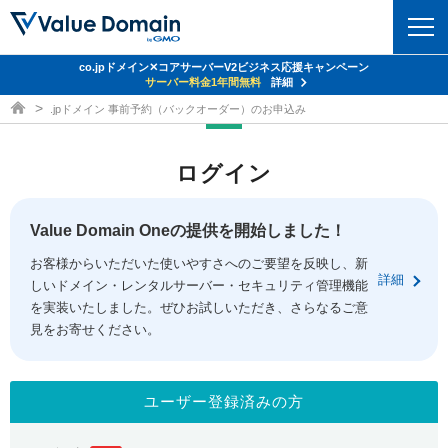
co.jpドメイン✕コアサーバーV2ビジネス応援キャンペーン
ドメイン
サーバー料金1年間無料
詳細
ドメイン取得ならバリュードメイン
.jpドメイン 事前予約（バックオーダー）のお申込み
ドメイントップ
レンタルサーバー
ログイン
ドメイン検索
サーバートップ
セキュリティ
ドメイン登録
コアサーバー
Value Domain Oneの提供を開始しました！
セキュリティトップ
サービス
ドメイン移管
お客様からいただいた使いやすさへのご要望を反映し、新
バリューサーバー
Value Domain ネットde診断
詳細
しいドメイン・レンタルサーバー・セキュリティ管理機能
サービストップ
facebook
x
ドメイン価格一覧
XREA
を実装いたしました。ぜひお試しいただき、さらなるご意
SSL証明書
見をお寄せください。
お得意様割引
ドメイン一括検索
お知らせ
サポート
Oneレンタルサーバー
サイトロック
おまかせスタート
.jpドメインオークション
マニュアル
ライブチャット
ユーザー登録済みの方
ポイント制度
gTLDオークション
NEW!
お問い合わせ