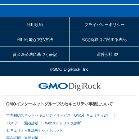
利用規約
プライバシーポリシー
利用可能な支払方法
特定商取引に関する表記
資金決済法に基づく表記
運営会社
©GMO DigiRock, Inc.
GMOインターネットグループのセキュリティ事業について
世界初総合ネットセキュリティサービス「GMOセキュリティ24」
パスワード漏洩診断
Webサイトリスク診断
セキュリティ相談AIチャットボット
実在証明・盗聴対策