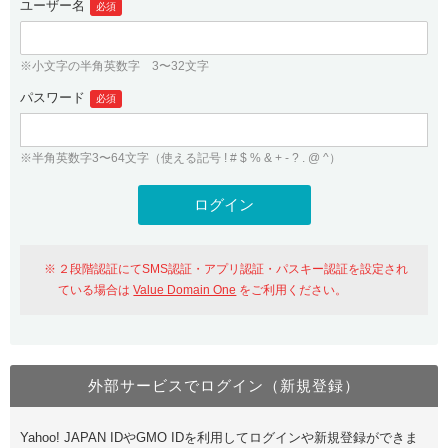
ユーザー名
必須
紹介制度
.jpドメインバックオーダー
ログイン
バリュードメインAPI
プレミアムドメイン
※小文字の半角英数字 3〜32文字
従来のバリュードメインをご利用希望の方
ユーザー登録
ドメイン・ホスティングOEM
パスワード
人気ドメインの種類
必須
従来のバリュードメインをご利用希望の方
ドメインコンシェルジュ
WHOIS検索
※半角英数字3〜64文字（使える記号 ! # $ % & + - ? . @ ^）
Value Domain Analyzer
Value Domainにログイン
Value AI Writer
外部サービスでの登録が一部未対応（Google等）
Value Domainユーザー登録
２段階認証にてSMS認証・アプリ認証・パスキー認証を設定され
外部サービスでの登録が一部未対応（Google等）
One レンタルサーバーを含む最新の機能を使う方
おすすめ
ている場合は
Value Domain One
をご利用ください。
One レンタルサーバーを含む最新の機能を使う方
おすすめ
外部サービスでログイン（新規登録）
Value Domain Oneにログイン
Yahoo! JAPAN IDやGMO IDを利用してログインや新規登録ができま
Value Domain Oneアカウント作成