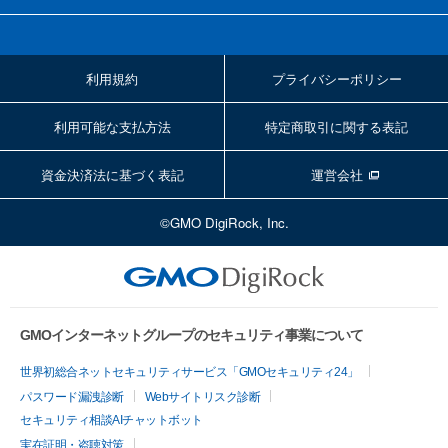
利用規約
プライバシーポリシー
利用可能な支払方法
特定商取引に関する表記
資金決済法に基づく表記
運営会社
©GMO DigiRock, Inc.
GMOインターネットグループのセキュリティ事業について
世界初総合ネットセキュリティサービス「GMOセキュリティ24」
パスワード漏洩診断
Webサイトリスク診断
セキュリティ相談AIチャットボット
実在証明・盗聴対策