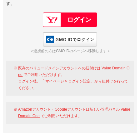
す。
以下でもログイン可能
Google
Yahoo!
以下でも登録可能
GMO ID
Amazon
Google
Yahoo!
GMO IDでログイン
※AmazonはValue Domain Oneのログイン画面へ遷移します
GMO ID
Amazon
＜連携前の方はGMO IDのページへ移動します＞
※AmazonはValue Domain Oneのアカウント作成画面へ遷移します
既存のバリュードメインアカウントへの紐付けは
Value Domain O
ne
でご利用いただけます。
ログイン後、「
マイページ > ログイン設定
」から紐付けを行って
ください。
Amazonアカウント・Googleアカウントは新しい管理パネル
Value
Domain One
でご利用いただけます。