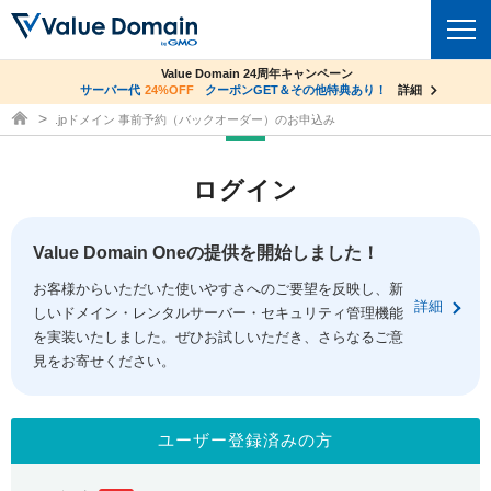
co.jpドメイン✕コアサーバーV2ビジネス応援キャンペーン
Value Domain 24周年キャンペーン
ドメイン
サーバー代
24%OFF
サーバー料金1年間無料
クーポンGET＆その他特典あり！
詳細
詳細
ドメイン取得ならバリュードメイン
.jpドメイン 事前予約（バックオーダー）のお申込み
ドメイントップ
レンタルサーバー
ログイン
ドメイン検索
サーバートップ
セキュリティ
ドメイン登録
コアサーバー
Value Domain Oneの提供を開始しました！
セキュリティトップ
サービス
ドメイン移管
お客様からいただいた使いやすさへのご要望を反映し、新
バリューサーバー
Value Domain ネットde診断
詳細
しいドメイン・レンタルサーバー・セキュリティ管理機能
サービストップ
facebook
x
ドメイン価格一覧
XREA
を実装いたしました。ぜひお試しいただき、さらなるご意
SSL証明書
見をお寄せください。
お得意様割引
ドメイン一括検索
お知らせ
サポート
Oneレンタルサーバー
サイトロック
おまかせスタート
.jpドメインオークション
マニュアル
ライブチャット
ユーザー登録済みの方
ポイント制度
gTLDオークション
NEW!
お問い合わせ