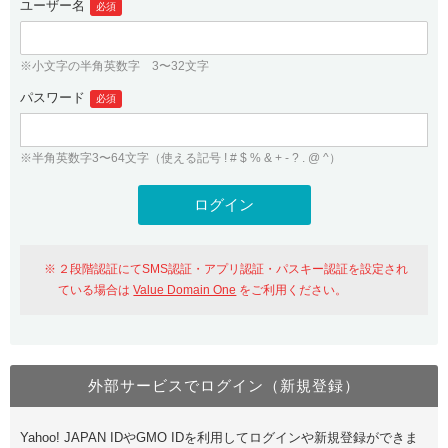
ユーザー名
必須
紹介制度
.jpドメインバックオーダー
ログイン
バリュードメインAPI
プレミアムドメイン
※小文字の半角英数字 3〜32文字
従来のバリュードメインをご利用希望の方
ユーザー登録
ドメイン・ホスティングOEM
パスワード
人気ドメインの種類
必須
従来のバリュードメインをご利用希望の方
ドメインコンシェルジュ
WHOIS検索
※半角英数字3〜64文字（使える記号 ! # $ % & + - ? . @ ^）
Value Domain Analyzer
Value Domainにログイン
Value AI Writer
外部サービスでの登録が一部未対応（Google等）
Value Domainユーザー登録
２段階認証にてSMS認証・アプリ認証・パスキー認証を設定され
外部サービスでの登録が一部未対応（Google等）
One レンタルサーバーを含む最新の機能を使う方
おすすめ
ている場合は
Value Domain One
をご利用ください。
One レンタルサーバーを含む最新の機能を使う方
おすすめ
外部サービスでログイン（新規登録）
Value Domain Oneにログイン
Yahoo! JAPAN IDやGMO IDを利用してログインや新規登録ができま
Value Domain Oneアカウント作成