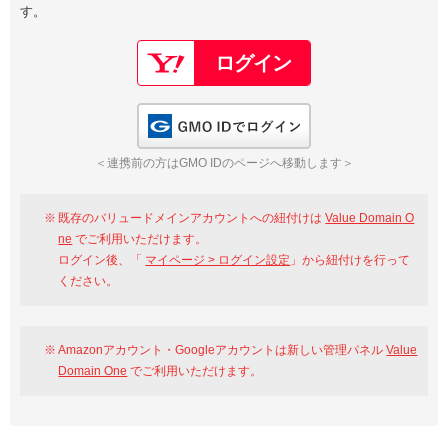
す。
以下でもログイン可能
Google
Yahoo!
以下でも登録可能
GMO ID
Amazon
Google
Yahoo!
GMO IDでログイン
※AmazonはValue Domain Oneのログイン画面へ遷移します
GMO ID
Amazon
＜連携前の方はGMO IDのページへ移動します＞
※AmazonはValue Domain Oneのアカウント作成画面へ遷移します
既存のバリュードメインアカウントへの紐付けは
Value Domain O
ne
でご利用いただけます。
ログイン後、「
マイページ > ログイン設定
」から紐付けを行って
ください。
Amazonアカウント・Googleアカウントは新しい管理パネル
Value
Domain One
でご利用いただけます。