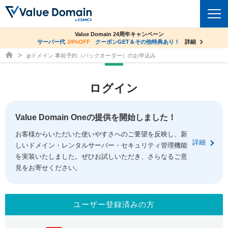
co.jpドメイン✕コアサーバーV2ビジネス応援キャンペーン
Value Domain 24周年キャンペーン
ドメイン
サーバー代
24%OFF
サーバー料金1年間無料
クーポンGET＆その他特典あり！
詳細
詳細
ドメイン取得ならバリュードメイン
.jpドメイン 事前予約（バックオーダー）のお申込み
ドメイントップ
レンタルサーバー
ログイン
ドメイン検索
サーバートップ
セキュリティ
ドメイン登録
コアサーバー
Value Domain Oneの提供を開始しました！
セキュリティトップ
サービス
ドメイン移管
お客様からいただいた使いやすさへのご要望を反映し、新
バリューサーバー
Value Domain ネットde診断
詳細
しいドメイン・レンタルサーバー・セキュリティ管理機能
サービストップ
facebook
x
ドメイン価格一覧
XREA
を実装いたしました。ぜひお試しいただき、さらなるご意
SSL証明書
見をお寄せください。
お得意様割引
ドメイン一括検索
お知らせ
サポート
Oneレンタルサーバー
サイトロック
おまかせスタート
.jpドメインオークション
マニュアル
ライブチャット
ユーザー登録済みの方
ポイント制度
gTLDオークション
NEW!
お問い合わせ