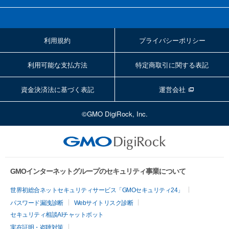
利用規約
プライバシーポリシー
利用可能な支払方法
特定商取引に関する表記
資金決済法に基づく表記
運営会社
©GMO DigiRock, Inc.
GMOインターネットグループのセキュリティ事業について
世界初総合ネットセキュリティサービス「GMOセキュリティ24」
パスワード漏洩診断
Webサイトリスク診断
セキュリティ相談AIチャットボット
実在証明・盗聴対策