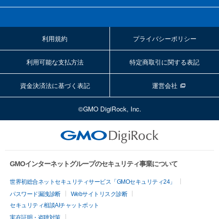
利用規約
プライバシーポリシー
利用可能な支払方法
特定商取引に関する表記
資金決済法に基づく表記
運営会社
©GMO DigiRock, Inc.
GMOインターネットグループのセキュリティ事業について
世界初総合ネットセキュリティサービス「GMOセキュリティ24」
パスワード漏洩診断
Webサイトリスク診断
セキュリティ相談AIチャットボット
実在証明・盗聴対策