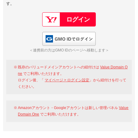
す。
以下でもログイン可能
Google
Yahoo!
以下でも登録可能
GMO ID
Amazon
Google
Yahoo!
GMO IDでログイン
※AmazonはValue Domain Oneのログイン画面へ遷移します
GMO ID
Amazon
＜連携前の方はGMO IDのページへ移動します＞
※AmazonはValue Domain Oneのアカウント作成画面へ遷移します
既存のバリュードメインアカウントへの紐付けは
Value Domain O
ne
でご利用いただけます。
ログイン後、「
マイページ > ログイン設定
」から紐付けを行って
ください。
Amazonアカウント・Googleアカウントは新しい管理パネル
Value
Domain One
でご利用いただけます。