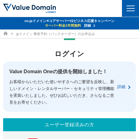
co.jpドメイン✕コアサーバーV2ビジネス応援キャンペーン
ドメイン
サーバー料金1年間無料
詳細
ドメイン取得ならバリュードメイン
.jpドメイン 事前予約（バックオーダー）のお申込み
ドメイントップ
レンタルサーバー
ログイン
ドメイン検索
サーバートップ
セキュリティ
ドメイン登録
コアサーバー
Value Domain Oneの提供を開始しました！
セキュリティトップ
サービス
ドメイン移管
お客様からいただいた使いやすさへのご要望を反映し、新
バリューサーバー
Value Domain ネットde診断
詳細
しいドメイン・レンタルサーバー・セキュリティ管理機能
サービストップ
facebook
x
ドメイン価格一覧
XREA
を実装いたしました。ぜひお試しいただき、さらなるご意
SSL証明書
見をお寄せください。
お得意様割引
ドメイン一括検索
お知らせ
サポート
Oneレンタルサーバー
サイトロック
おまかせスタート
.jpドメインオークション
マニュアル
ライブチャット
ユーザー登録済みの方
ポイント制度
gTLDオークション
NEW!
お問い合わせ