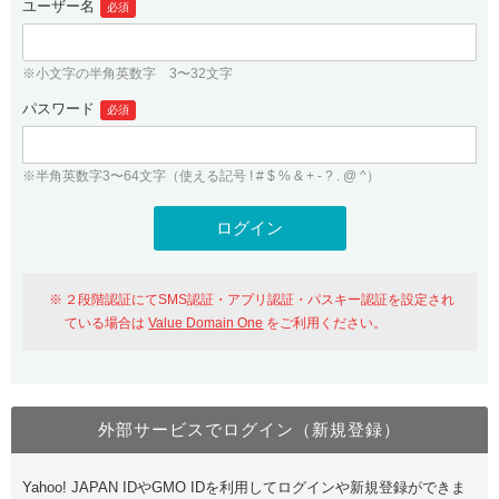
ユーザー名
必須
紹介制度
.jpドメインバックオーダー
ログイン
バリュードメインAPI
プレミアムドメイン
※小文字の半角英数字 3〜32文字
従来のバリュードメインをご利用希望の方
ユーザー登録
ドメイン・ホスティングOEM
パスワード
人気ドメインの種類
必須
従来のバリュードメインをご利用希望の方
ドメインコンシェルジュ
WHOIS検索
※半角英数字3〜64文字（使える記号 ! # $ % & + - ? . @ ^）
Value Domain Analyzer
Value Domainにログイン
Value AI Writer
外部サービスでの登録が一部未対応（Google等）
Value Domainユーザー登録
２段階認証にてSMS認証・アプリ認証・パスキー認証を設定され
外部サービスでの登録が一部未対応（Google等）
One レンタルサーバーを含む最新の機能を使う方
おすすめ
ている場合は
Value Domain One
をご利用ください。
One レンタルサーバーを含む最新の機能を使う方
おすすめ
外部サービスでログイン（新規登録）
Value Domain Oneにログイン
Yahoo! JAPAN IDやGMO IDを利用してログインや新規登録ができま
Value Domain Oneアカウント作成