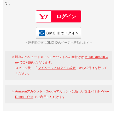
す。
以下でもログイン可能
Google
Yahoo!
以下でも登録可能
GMO ID
Amazon
Google
Yahoo!
GMO IDでログイン
※AmazonはValue Domain Oneのログイン画面へ遷移します
GMO ID
Amazon
＜連携前の方はGMO IDのページへ移動します＞
※AmazonはValue Domain Oneのアカウント作成画面へ遷移します
既存のバリュードメインアカウントへの紐付けは
Value Domain O
ne
でご利用いただけます。
ログイン後、「
マイページ > ログイン設定
」から紐付けを行って
ください。
Amazonアカウント・Googleアカウントは新しい管理パネル
Value
Domain One
でご利用いただけます。