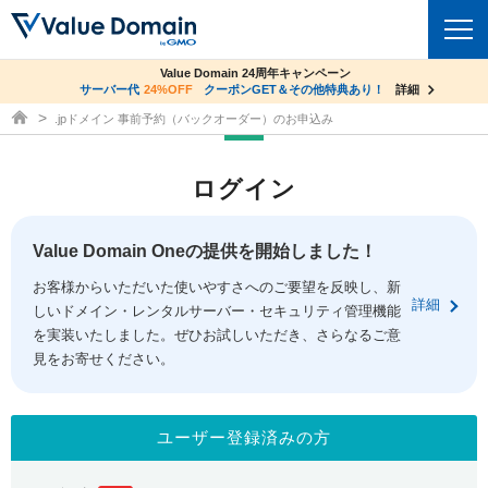
co.jpドメイン✕コアサーバーV2ビジネス応援キャンペーン
Value Domain 24周年キャンペーン
ドメイン
サーバー代
24%OFF
サーバー料金1年間無料
クーポンGET＆その他特典あり！
詳細
詳細
ドメイン取得ならバリュードメイン
.jpドメイン 事前予約（バックオーダー）のお申込み
ドメイントップ
レンタルサーバー
ログイン
ドメイン検索
サーバートップ
セキュリティ
ドメイン登録
コアサーバー
Value Domain Oneの提供を開始しました！
セキュリティトップ
サービス
ドメイン移管
お客様からいただいた使いやすさへのご要望を反映し、新
バリューサーバー
Value Domain ネットde診断
詳細
しいドメイン・レンタルサーバー・セキュリティ管理機能
サービストップ
facebook
x
ドメイン価格一覧
XREA
を実装いたしました。ぜひお試しいただき、さらなるご意
SSL証明書
見をお寄せください。
お得意様割引
ドメイン一括検索
お知らせ
サポート
Oneレンタルサーバー
サイトロック
おまかせスタート
.jpドメインオークション
マニュアル
ライブチャット
ユーザー登録済みの方
ポイント制度
gTLDオークション
NEW!
お問い合わせ