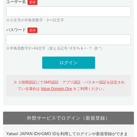
ユーザー名
必須
紹介制度
.jpドメインバックオーダー
ログイン
バリュードメインAPI
プレミアムドメイン
※小文字の半角英数字 3〜32文字
従来のバリュードメインをご利用希望の方
ユーザー登録
ドメイン・ホスティングOEM
パスワード
人気ドメインの種類
必須
従来のバリュードメインをご利用希望の方
ドメインコンシェルジュ
WHOIS検索
※半角英数字3〜64文字（使える記号 ! # $ % & + - ? . @ ^）
Value Domain Analyzer
Value Domainにログイン
Value AI Writer
外部サービスでの登録が一部未対応（Google等）
Value Domainユーザー登録
２段階認証にてSMS認証・アプリ認証・パスキー認証を設定され
外部サービスでの登録が一部未対応（Google等）
One レンタルサーバーを含む最新の機能を使う方
おすすめ
ている場合は
Value Domain One
をご利用ください。
One レンタルサーバーを含む最新の機能を使う方
おすすめ
外部サービスでログイン（新規登録）
Value Domain Oneにログイン
Yahoo! JAPAN IDやGMO IDを利用してログインや新規登録ができま
Value Domain Oneアカウント作成