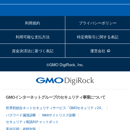
利用規約
プライバシーポリシー
利用可能な支払方法
特定商取引に関する表記
資金決済法に基づく表記
運営会社
©GMO DigiRock, Inc.
GMOインターネットグループのセキュリティ事業について
世界初総合ネットセキュリティサービス「GMOセキュリティ24」
パスワード漏洩診断
Webサイトリスク診断
セキュリティ相談AIチャットボット
実在証明・盗聴対策