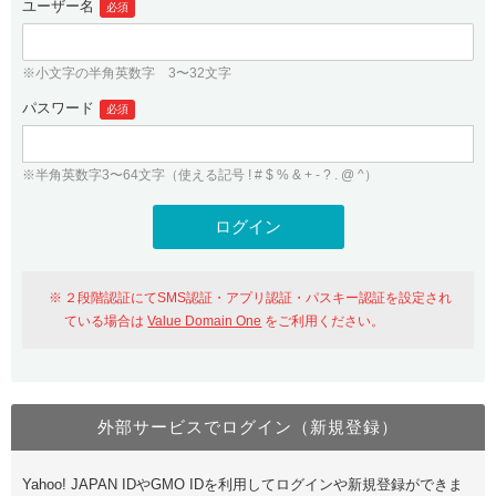
ユーザー名
必須
紹介制度
.jpドメインバックオーダー
ログイン
バリュードメインAPI
プレミアムドメイン
※小文字の半角英数字 3〜32文字
従来のバリュードメインをご利用希望の方
ユーザー登録
ドメイン・ホスティングOEM
パスワード
人気ドメインの種類
必須
従来のバリュードメインをご利用希望の方
ドメインコンシェルジュ
WHOIS検索
※半角英数字3〜64文字（使える記号 ! # $ % & + - ? . @ ^）
Value Domain Analyzer
Value Domainにログイン
Value AI Writer
外部サービスでの登録が一部未対応（Google等）
Value Domainユーザー登録
２段階認証にてSMS認証・アプリ認証・パスキー認証を設定され
外部サービスでの登録が一部未対応（Google等）
One レンタルサーバーを含む最新の機能を使う方
おすすめ
ている場合は
Value Domain One
をご利用ください。
One レンタルサーバーを含む最新の機能を使う方
おすすめ
外部サービスでログイン（新規登録）
Value Domain Oneにログイン
Yahoo! JAPAN IDやGMO IDを利用してログインや新規登録ができま
Value Domain Oneアカウント作成