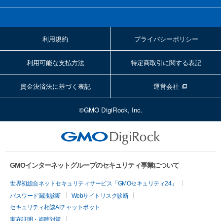
利用規約
プライバシーポリシー
利用可能な支払方法
特定商取引に関する表記
資金決済法に基づく表記
運営会社
©GMO DigiRock, Inc.
GMOインターネットグループのセキュリティ事業について
世界初総合ネットセキュリティサービス「GMOセキュリティ24」
パスワード漏洩診断
Webサイトリスク診断
セキュリティ相談AIチャットボット
実在証明・盗聴対策