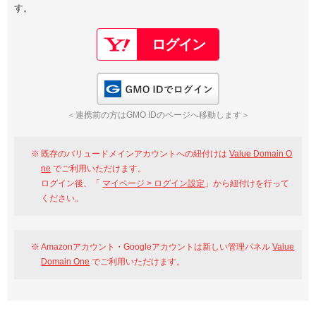
す。
以下でもログイン可能
Google
Yahoo!
以下でも登録可能
GMO ID
Amazon
Google
Yahoo!
GMO IDでログイン
※AmazonはValue Domain Oneのログイン画面へ遷移します
GMO ID
Amazon
＜連携前の方はGMO IDのページへ移動します＞
※AmazonはValue Domain Oneのアカウント作成画面へ遷移します
既存のバリュードメインアカウントへの紐付けは
Value Domain O
ne
でご利用いただけます。
ログイン後、「
マイページ > ログイン設定
」から紐付けを行って
ください。
Amazonアカウント・Googleアカウントは新しい管理パネル
Value
Domain One
でご利用いただけます。