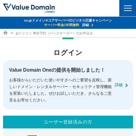
co.jpドメイン✕コアサーバーV2ビジネス応援キャンペーン
ドメイン
サーバー料金1年間無料
詳細
ドメイン取得ならバリュードメイン
.jpドメイン 事前予約（バックオーダー）のお申込み
ドメイントップ
レンタルサーバー
ログイン
ドメイン検索
サーバートップ
セキュリティ
ドメイン登録
コアサーバー
Value Domain Oneの提供を開始しました！
セキュリティトップ
サービス
ドメイン移管
お客様からいただいた使いやすさへのご要望を反映し、新
バリューサーバー
Value Domain ネットde診断
詳細
しいドメイン・レンタルサーバー・セキュリティ管理機能
サービストップ
facebook
x
ドメイン価格一覧
XREA
を実装いたしました。ぜひお試しいただき、さらなるご意
SSL証明書
見をお寄せください。
お得意様割引
ドメイン一括検索
お知らせ
サポート
Oneレンタルサーバー
サイトロック
おまかせスタート
.jpドメインオークション
マニュアル
ライブチャット
ユーザー登録済みの方
ポイント制度
gTLDオークション
NEW!
お問い合わせ