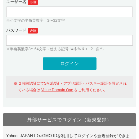
ユーザー名
必須
紹介制度
.jpドメインバックオーダー
ログイン
バリュードメインAPI
プレミアムドメイン
※小文字の半角英数字 3〜32文字
従来のバリュードメインをご利用希望の方
ユーザー登録
ドメイン・ホスティングOEM
パスワード
人気ドメインの種類
必須
従来のバリュードメインをご利用希望の方
ドメインコンシェルジュ
WHOIS検索
※半角英数字3〜64文字（使える記号 ! # $ % & + - ? . @ ^）
Value Domain Analyzer
Value Domainにログイン
Value AI Writer
外部サービスでの登録が一部未対応（Google等）
Value Domainユーザー登録
２段階認証にてSMS認証・アプリ認証・パスキー認証を設定され
外部サービスでの登録が一部未対応（Google等）
One レンタルサーバーを含む最新の機能を使う方
おすすめ
ている場合は
Value Domain One
をご利用ください。
One レンタルサーバーを含む最新の機能を使う方
おすすめ
外部サービスでログイン（新規登録）
Value Domain Oneにログイン
Yahoo! JAPAN IDやGMO IDを利用してログインや新規登録ができま
Value Domain Oneアカウント作成