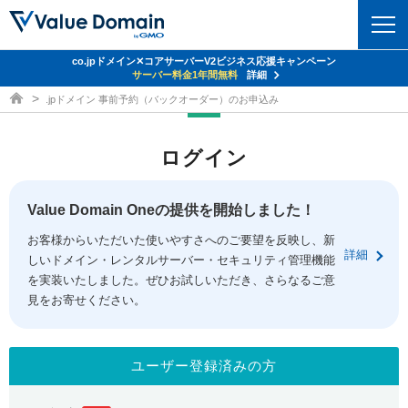
co.jpドメイン✕コアサーバーV2ビジネス応援キャンペーン
ドメイン
サーバー料金1年間無料
詳細
ドメイン取得ならバリュードメイン
.jpドメイン 事前予約（バックオーダー）のお申込み
ドメイントップ
レンタルサーバー
ログイン
ドメイン検索
サーバートップ
セキュリティ
ドメイン登録
コアサーバー
Value Domain Oneの提供を開始しました！
セキュリティトップ
サービス
ドメイン移管
お客様からいただいた使いやすさへのご要望を反映し、新
バリューサーバー
Value Domain ネットde診断
詳細
しいドメイン・レンタルサーバー・セキュリティ管理機能
サービストップ
facebook
x
ドメイン価格一覧
XREA
を実装いたしました。ぜひお試しいただき、さらなるご意
SSL証明書
見をお寄せください。
お得意様割引
ドメイン一括検索
お知らせ
サポート
Oneレンタルサーバー
サイトロック
おまかせスタート
.jpドメインオークション
マニュアル
ライブチャット
ユーザー登録済みの方
ポイント制度
gTLDオークション
NEW!
お問い合わせ