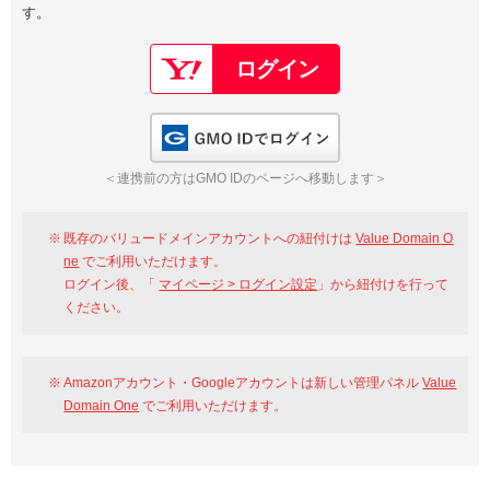
す。
以下でもログイン可能
Google
Yahoo!
以下でも登録可能
GMO ID
Amazon
Google
Yahoo!
GMO IDでログイン
※AmazonはValue Domain Oneのログイン画面へ遷移します
GMO ID
Amazon
＜連携前の方はGMO IDのページへ移動します＞
※AmazonはValue Domain Oneのアカウント作成画面へ遷移します
既存のバリュードメインアカウントへの紐付けは
Value Domain O
ne
でご利用いただけます。
ログイン後、「
マイページ > ログイン設定
」から紐付けを行って
ください。
Amazonアカウント・Googleアカウントは新しい管理パネル
Value
Domain One
でご利用いただけます。