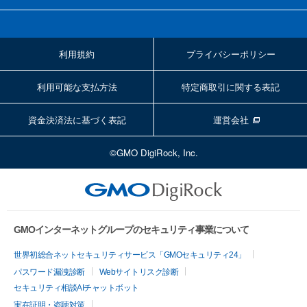
利用規約
プライバシーポリシー
利用可能な支払方法
特定商取引に関する表記
資金決済法に基づく表記
運営会社
©GMO DigiRock, Inc.
GMOインターネットグループのセキュリティ事業について
世界初総合ネットセキュリティサービス「GMOセキュリティ24」
パスワード漏洩診断
Webサイトリスク診断
セキュリティ相談AIチャットボット
実在証明・盗聴対策