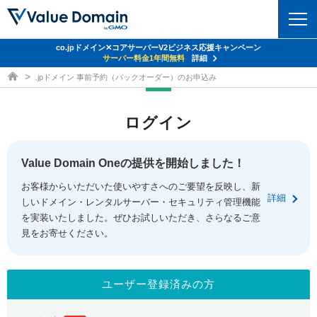
co.jpドメイン✕コアサーバーV2ビジネス応援キャンペーン
ドメイン
サーバー料金1年間無料
詳細
ドメイン取得ならバリュードメイン
.jpドメイン 事前予約（バックオーダー）のお申込み
ドメイントップ
レンタルサーバー
ログイン
ドメイン検索
サーバートップ
セキュリティ
ドメイン登録
コアサーバー
Value Domain Oneの提供を開始しました！
セキュリティトップ
サービス
ドメイン移管
お客様からいただいた使いやすさへのご要望を反映し、新
バリューサーバー
Value Domain ネットde診断
詳細
しいドメイン・レンタルサーバー・セキュリティ管理機能
サービストップ
facebook
x
ドメイン価格一覧
XREA
を実装いたしました。ぜひお試しいただき、さらなるご意
SSL証明書
見をお寄せください。
お得意様割引
ドメイン一括検索
お知らせ
サポート
Oneレンタルサーバー
サイトロック
おまかせスタート
.jpドメインオークション
マニュアル
ライブチャット
ユーザー登録済みの方
ポイント制度
gTLDオークション
NEW!
お問い合わせ