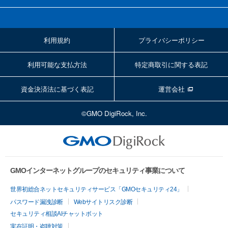
利用規約
プライバシーポリシー
利用可能な支払方法
特定商取引に関する表記
資金決済法に基づく表記
運営会社
©GMO DigiRock, Inc.
GMOインターネットグループのセキュリティ事業について
世界初総合ネットセキュリティサービス「GMOセキュリティ24」
パスワード漏洩診断
Webサイトリスク診断
セキュリティ相談AIチャットボット
実在証明・盗聴対策