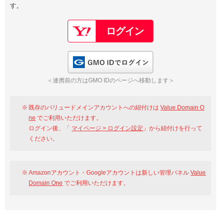
す。
以下でもログイン可能
Google
Yahoo!
以下でも登録可能
GMO ID
Amazon
Google
Yahoo!
GMO IDでログイン
※AmazonはValue Domain Oneのログイン画面へ遷移します
GMO ID
Amazon
＜連携前の方はGMO IDのページへ移動します＞
※AmazonはValue Domain Oneのアカウント作成画面へ遷移します
既存のバリュードメインアカウントへの紐付けは
Value Domain O
ne
でご利用いただけます。
ログイン後、「
マイページ > ログイン設定
」から紐付けを行って
ください。
Amazonアカウント・Googleアカウントは新しい管理パネル
Value
Domain One
でご利用いただけます。