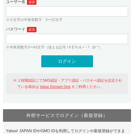
ユーザー名
必須
紹介制度
.jpドメインバックオーダー
ログイン
バリュードメインAPI
プレミアムドメイン
※小文字の半角英数字 3〜32文字
従来のバリュードメインをご利用希望の方
ユーザー登録
ドメイン・ホスティングOEM
パスワード
人気ドメインの種類
必須
従来のバリュードメインをご利用希望の方
ドメインコンシェルジュ
WHOIS検索
※半角英数字3〜64文字（使える記号 ! # $ % & + - ? . @ ^）
Value Domain Analyzer
Value Domainにログイン
Value AI Writer
外部サービスでの登録が一部未対応（Google等）
Value Domainユーザー登録
２段階認証にてSMS認証・アプリ認証・パスキー認証を設定され
外部サービスでの登録が一部未対応（Google等）
One レンタルサーバーを含む最新の機能を使う方
おすすめ
ている場合は
Value Domain One
をご利用ください。
One レンタルサーバーを含む最新の機能を使う方
おすすめ
外部サービスでログイン（新規登録）
Value Domain Oneにログイン
Yahoo! JAPAN IDやGMO IDを利用してログインや新規登録ができま
Value Domain Oneアカウント作成