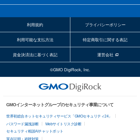
利用規約
プライバシーポリシー
利用可能な支払方法
特定商取引に関する表記
資金決済法に基づく表記
運営会社
©GMO DigiRock, Inc.
GMOインターネットグループのセキュリティ事業について
世界初総合ネットセキュリティサービス「GMOセキュリティ24」
パスワード漏洩診断
Webサイトリスク診断
セキュリティ相談AIチャットボット
実在証明・盗聴対策