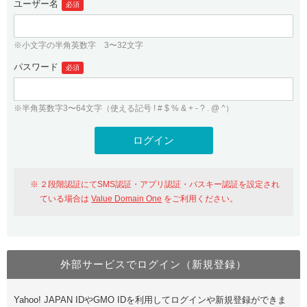
ユーザー名
必須
紹介制度
.jpドメインバックオーダー
ログイン
バリュードメインAPI
プレミアムドメイン
※小文字の半角英数字 3〜32文字
従来のバリュードメインをご利用希望の方
ユーザー登録
ドメイン・ホスティングOEM
パスワード
人気ドメインの種類
必須
従来のバリュードメインをご利用希望の方
ドメインコンシェルジュ
WHOIS検索
※半角英数字3〜64文字（使える記号 ! # $ % & + - ? . @ ^）
Value Domain Analyzer
Value Domainにログイン
Value AI Writer
外部サービスでの登録が一部未対応（Google等）
Value Domainユーザー登録
２段階認証にてSMS認証・アプリ認証・パスキー認証を設定され
外部サービスでの登録が一部未対応（Google等）
One レンタルサーバーを含む最新の機能を使う方
おすすめ
ている場合は
Value Domain One
をご利用ください。
One レンタルサーバーを含む最新の機能を使う方
おすすめ
外部サービスでログイン（新規登録）
Value Domain Oneにログイン
Yahoo! JAPAN IDやGMO IDを利用してログインや新規登録ができま
Value Domain Oneアカウント作成