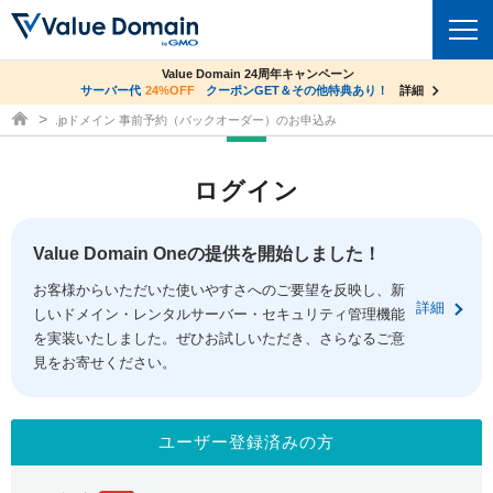
co.jpドメイン✕コアサーバーV2ビジネス応援キャンペーン
Value Domain 24周年キャンペーン
ドメイン
サーバー代
24%OFF
サーバー料金1年間無料
クーポンGET＆その他特典あり！
詳細
詳細
ドメイン取得ならバリュードメイン
.jpドメイン 事前予約（バックオーダー）のお申込み
ドメイントップ
レンタルサーバー
ログイン
ドメイン検索
サーバートップ
セキュリティ
ドメイン登録
コアサーバー
Value Domain Oneの提供を開始しました！
セキュリティトップ
サービス
ドメイン移管
お客様からいただいた使いやすさへのご要望を反映し、新
バリューサーバー
Value Domain ネットde診断
詳細
しいドメイン・レンタルサーバー・セキュリティ管理機能
サービストップ
facebook
x
ドメイン価格一覧
XREA
を実装いたしました。ぜひお試しいただき、さらなるご意
SSL証明書
見をお寄せください。
お得意様割引
ドメイン一括検索
お知らせ
サポート
Oneレンタルサーバー
サイトロック
おまかせスタート
.jpドメインオークション
マニュアル
ライブチャット
ユーザー登録済みの方
ポイント制度
gTLDオークション
NEW!
お問い合わせ