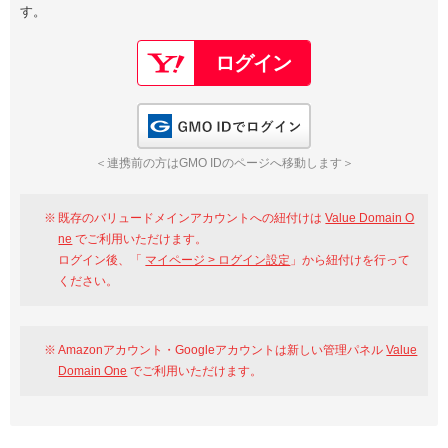
す。
以下でもログイン可能
Google
Yahoo!
以下でも登録可能
GMO ID
Amazon
Google
Yahoo!
GMO IDでログイン
※AmazonはValue Domain Oneのログイン画面へ遷移します
GMO ID
Amazon
＜連携前の方はGMO IDのページへ移動します＞
※AmazonはValue Domain Oneのアカウント作成画面へ遷移します
既存のバリュードメインアカウントへの紐付けは
Value Domain O
ne
でご利用いただけます。
ログイン後、「
マイページ > ログイン設定
」から紐付けを行って
ください。
Amazonアカウント・Googleアカウントは新しい管理パネル
Value
Domain One
でご利用いただけます。