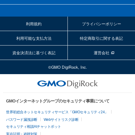
利用規約
プライバシーポリシー
利用可能な支払方法
特定商取引に関する表記
資金決済法に基づく表記
運営会社
©GMO DigiRock, Inc.
GMOインターネットグループのセキュリティ事業について
世界初総合ネットセキュリティサービス「GMOセキュリティ24」
パスワード漏洩診断
Webサイトリスク診断
セキュリティ相談AIチャットボット
実在証明・盗聴対策