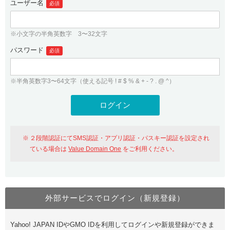
ユーザー名
必須
紹介制度
.jpドメインバックオーダー
ログイン
バリュードメインAPI
プレミアムドメイン
※小文字の半角英数字 3〜32文字
従来のバリュードメインをご利用希望の方
ユーザー登録
ドメイン・ホスティングOEM
パスワード
人気ドメインの種類
必須
従来のバリュードメインをご利用希望の方
ドメインコンシェルジュ
WHOIS検索
※半角英数字3〜64文字（使える記号 ! # $ % & + - ? . @ ^）
Value Domain Analyzer
Value Domainにログイン
Value AI Writer
外部サービスでの登録が一部未対応（Google等）
Value Domainユーザー登録
２段階認証にてSMS認証・アプリ認証・パスキー認証を設定され
外部サービスでの登録が一部未対応（Google等）
One レンタルサーバーを含む最新の機能を使う方
おすすめ
ている場合は
Value Domain One
をご利用ください。
One レンタルサーバーを含む最新の機能を使う方
おすすめ
外部サービスでログイン（新規登録）
Value Domain Oneにログイン
Yahoo! JAPAN IDやGMO IDを利用してログインや新規登録ができま
Value Domain Oneアカウント作成