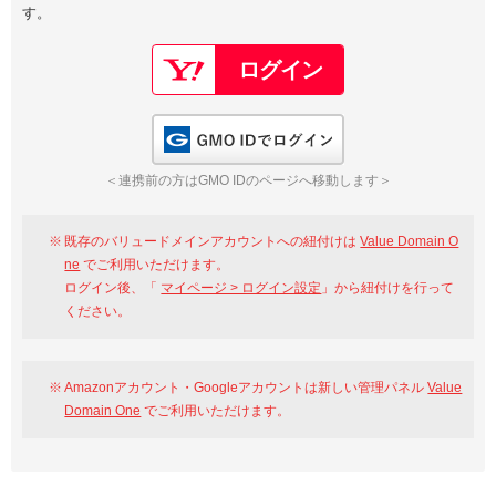
す。
以下でもログイン可能
Google
Yahoo!
以下でも登録可能
GMO ID
Amazon
Google
Yahoo!
GMO IDでログイン
※AmazonはValue Domain Oneのログイン画面へ遷移します
GMO ID
Amazon
＜連携前の方はGMO IDのページへ移動します＞
※AmazonはValue Domain Oneのアカウント作成画面へ遷移します
既存のバリュードメインアカウントへの紐付けは
Value Domain O
ne
でご利用いただけます。
ログイン後、「
マイページ > ログイン設定
」から紐付けを行って
ください。
Amazonアカウント・Googleアカウントは新しい管理パネル
Value
Domain One
でご利用いただけます。