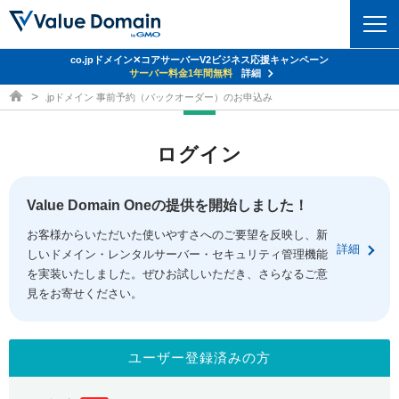
co.jpドメイン✕コアサーバーV2ビジネス応援キャンペーン
ドメイン
サーバー料金1年間無料
詳細
ドメイン取得ならバリュードメイン
.jpドメイン 事前予約（バックオーダー）のお申込み
ドメイントップ
レンタルサーバー
ログイン
ドメイン検索
サーバートップ
セキュリティ
ドメイン登録
コアサーバー
Value Domain Oneの提供を開始しました！
セキュリティトップ
サービス
ドメイン移管
お客様からいただいた使いやすさへのご要望を反映し、新
バリューサーバー
Value Domain ネットde診断
詳細
しいドメイン・レンタルサーバー・セキュリティ管理機能
サービストップ
facebook
x
ドメイン価格一覧
XREA
を実装いたしました。ぜひお試しいただき、さらなるご意
SSL証明書
見をお寄せください。
お得意様割引
ドメイン一括検索
お知らせ
サポート
Oneレンタルサーバー
サイトロック
おまかせスタート
.jpドメインオークション
マニュアル
ライブチャット
ユーザー登録済みの方
ポイント制度
gTLDオークション
NEW!
お問い合わせ