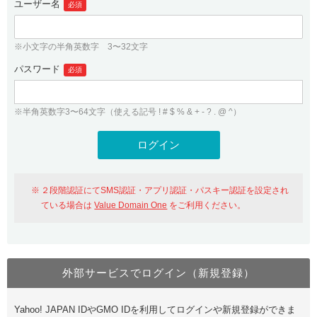
ユーザー名
必須
紹介制度
.jpドメインバックオーダー
ログイン
バリュードメインAPI
プレミアムドメイン
※小文字の半角英数字 3〜32文字
従来のバリュードメインをご利用希望の方
ユーザー登録
ドメイン・ホスティングOEM
パスワード
人気ドメインの種類
必須
従来のバリュードメインをご利用希望の方
ドメインコンシェルジュ
WHOIS検索
※半角英数字3〜64文字（使える記号 ! # $ % & + - ? . @ ^）
Value Domain Analyzer
Value Domainにログイン
Value AI Writer
外部サービスでの登録が一部未対応（Google等）
Value Domainユーザー登録
２段階認証にてSMS認証・アプリ認証・パスキー認証を設定され
外部サービスでの登録が一部未対応（Google等）
One レンタルサーバーを含む最新の機能を使う方
おすすめ
ている場合は
Value Domain One
をご利用ください。
One レンタルサーバーを含む最新の機能を使う方
おすすめ
外部サービスでログイン（新規登録）
Value Domain Oneにログイン
Yahoo! JAPAN IDやGMO IDを利用してログインや新規登録ができま
Value Domain Oneアカウント作成