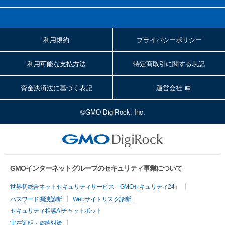
利用規約
プライバシーポリシー
利用可能な支払方法
特定商取引に関する表記
資金決済法に基づく表記
運営会社
©GMO DigiRock, Inc.
GMOインターネットグループのセキュリティ事業について
世界初総合ネットセキュリティサービス「GMOセキュリティ24」
パスワード漏洩診断
Webサイトリスク診断
セキュリティ相談AIチャットボット
実在証明・盗聴対策