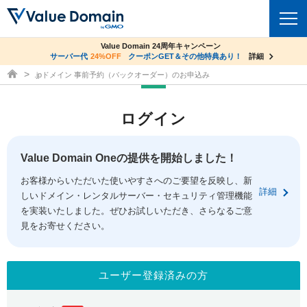
co.jpドメイン✕コアサーバーV2ビジネス応援キャンペーン
Value Domain 24周年キャンペーン
ドメイン
サーバー代
24%OFF
サーバー料金1年間無料
クーポンGET＆その他特典あり！
詳細
詳細
ドメイン取得ならバリュードメイン
.jpドメイン 事前予約（バックオーダー）のお申込み
ドメイントップ
レンタルサーバー
ログイン
ドメイン検索
サーバートップ
セキュリティ
ドメイン登録
コアサーバー
Value Domain Oneの提供を開始しました！
セキュリティトップ
サービス
ドメイン移管
お客様からいただいた使いやすさへのご要望を反映し、新
バリューサーバー
Value Domain ネットde診断
詳細
しいドメイン・レンタルサーバー・セキュリティ管理機能
サービストップ
facebook
x
ドメイン価格一覧
XREA
を実装いたしました。ぜひお試しいただき、さらなるご意
SSL証明書
見をお寄せください。
お得意様割引
ドメイン一括検索
お知らせ
サポート
Oneレンタルサーバー
サイトロック
おまかせスタート
.jpドメインオークション
マニュアル
ライブチャット
ユーザー登録済みの方
ポイント制度
gTLDオークション
NEW!
お問い合わせ