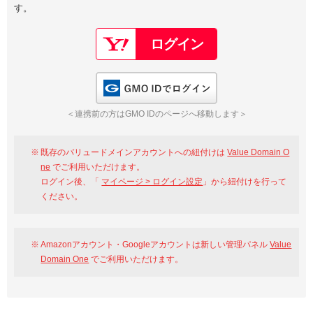
す。
以下でもログイン可能
Google
Yahoo!
以下でも登録可能
GMO ID
Amazon
Google
Yahoo!
GMO IDでログイン
※AmazonはValue Domain Oneのログイン画面へ遷移します
GMO ID
Amazon
＜連携前の方はGMO IDのページへ移動します＞
※AmazonはValue Domain Oneのアカウント作成画面へ遷移します
既存のバリュードメインアカウントへの紐付けは
Value Domain O
ne
でご利用いただけます。
ログイン後、「
マイページ > ログイン設定
」から紐付けを行って
ください。
Amazonアカウント・Googleアカウントは新しい管理パネル
Value
Domain One
でご利用いただけます。