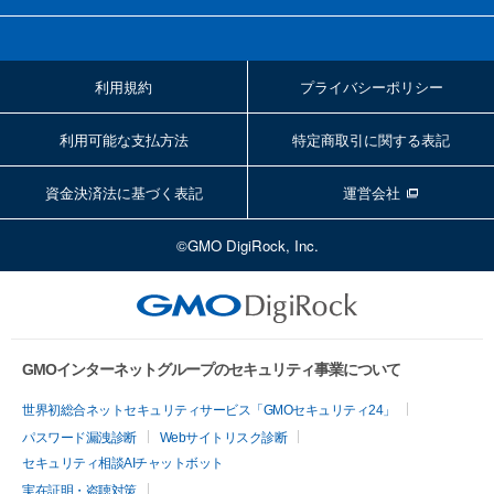
利用規約
プライバシーポリシー
利用可能な支払方法
特定商取引に関する表記
資金決済法に基づく表記
運営会社
©GMO DigiRock, Inc.
GMOインターネットグループのセキュリティ事業について
世界初総合ネットセキュリティサービス「GMOセキュリティ24」
パスワード漏洩診断
Webサイトリスク診断
セキュリティ相談AIチャットボット
実在証明・盗聴対策