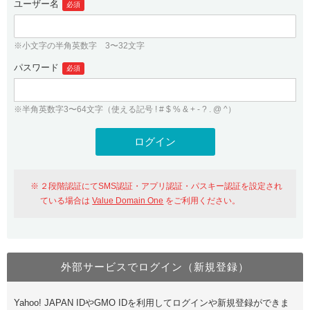
ユーザー名
必須
紹介制度
.jpドメインバックオーダー
ログイン
バリュードメインAPI
プレミアムドメイン
※小文字の半角英数字 3〜32文字
従来のバリュードメインをご利用希望の方
ユーザー登録
ドメイン・ホスティングOEM
パスワード
人気ドメインの種類
必須
従来のバリュードメインをご利用希望の方
ドメインコンシェルジュ
WHOIS検索
※半角英数字3〜64文字（使える記号 ! # $ % & + - ? . @ ^）
Value Domain Analyzer
Value Domainにログイン
Value AI Writer
外部サービスでの登録が一部未対応（Google等）
Value Domainユーザー登録
２段階認証にてSMS認証・アプリ認証・パスキー認証を設定され
外部サービスでの登録が一部未対応（Google等）
One レンタルサーバーを含む最新の機能を使う方
おすすめ
ている場合は
Value Domain One
をご利用ください。
One レンタルサーバーを含む最新の機能を使う方
おすすめ
外部サービスでログイン（新規登録）
Value Domain Oneにログイン
Yahoo! JAPAN IDやGMO IDを利用してログインや新規登録ができま
Value Domain Oneアカウント作成