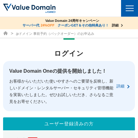
co.jpドメイン✕コアサーバーV2ビジネス応援キャンペーン
Value Domain 24周年キャンペーン
ドメイン
サーバー代
24%OFF
サーバー料金1年間無料
クーポンGET＆その他特典あり！
詳細
詳細
ドメイン取得ならバリュードメイン
.jpドメイン 事前予約（バックオーダー）のお申込み
ドメイントップ
レンタルサーバー
ログイン
ドメイン検索
サーバートップ
セキュリティ
ドメイン登録
コアサーバー
Value Domain Oneの提供を開始しました！
セキュリティトップ
サービス
ドメイン移管
お客様からいただいた使いやすさへのご要望を反映し、新
バリューサーバー
Value Domain ネットde診断
詳細
しいドメイン・レンタルサーバー・セキュリティ管理機能
サービストップ
facebook
x
ドメイン価格一覧
XREA
を実装いたしました。ぜひお試しいただき、さらなるご意
SSL証明書
見をお寄せください。
お得意様割引
ドメイン一括検索
お知らせ
サポート
Oneレンタルサーバー
サイトロック
おまかせスタート
.jpドメインオークション
マニュアル
ライブチャット
ユーザー登録済みの方
ポイント制度
gTLDオークション
NEW!
お問い合わせ