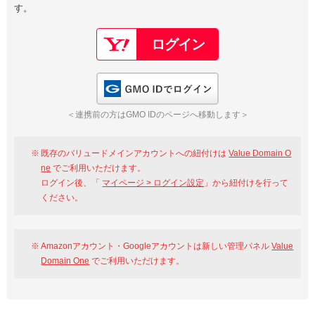
す。
以下でもログイン可能
Google
Yahoo!
以下でも登録可能
GMO ID
Amazon
Google
Yahoo!
GMO IDでログイン
※AmazonはValue Domain Oneのログイン画面へ遷移します
GMO ID
Amazon
＜連携前の方はGMO IDのページへ移動します＞
※AmazonはValue Domain Oneのアカウント作成画面へ遷移します
既存のバリュードメインアカウントへの紐付けは
Value Domain O
ne
でご利用いただけます。
ログイン後、「
マイページ > ログイン設定
」から紐付けを行って
ください。
Amazonアカウント・Googleアカウントは新しい管理パネル
Value
Domain One
でご利用いただけます。