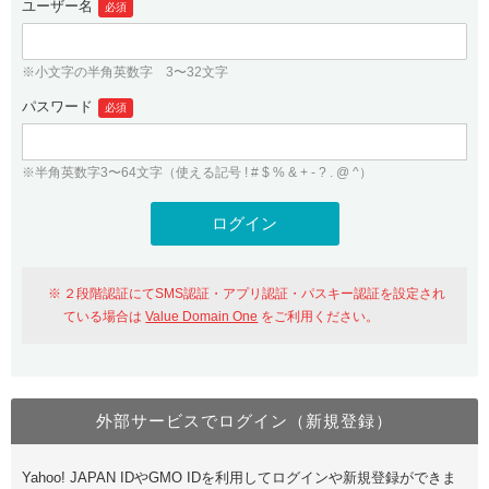
ユーザー名
必須
紹介制度
.jpドメインバックオーダー
ログイン
バリュードメインAPI
プレミアムドメイン
※小文字の半角英数字 3〜32文字
従来のバリュードメインをご利用希望の方
ユーザー登録
ドメイン・ホスティングOEM
パスワード
人気ドメインの種類
必須
従来のバリュードメインをご利用希望の方
ドメインコンシェルジュ
WHOIS検索
※半角英数字3〜64文字（使える記号 ! # $ % & + - ? . @ ^）
Value Domain Analyzer
Value Domainにログイン
Value AI Writer
外部サービスでの登録が一部未対応（Google等）
Value Domainユーザー登録
２段階認証にてSMS認証・アプリ認証・パスキー認証を設定され
外部サービスでの登録が一部未対応（Google等）
One レンタルサーバーを含む最新の機能を使う方
おすすめ
ている場合は
Value Domain One
をご利用ください。
One レンタルサーバーを含む最新の機能を使う方
おすすめ
外部サービスでログイン（新規登録）
Value Domain Oneにログイン
Yahoo! JAPAN IDやGMO IDを利用してログインや新規登録ができま
Value Domain Oneアカウント作成