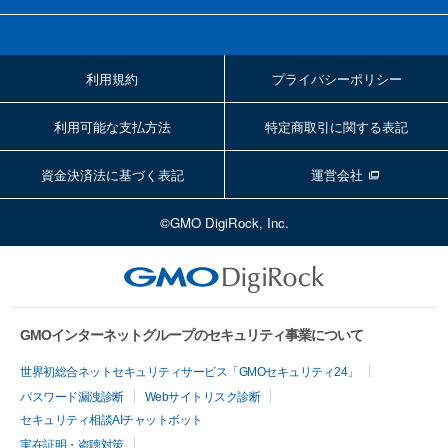
利用規約
プライバシーポリシー
利用可能な支払方法
特定商取引に関する表記
資金決済法に基づく表記
運営会社
©GMO DigiRock, Inc.
GMOインターネットグループのセキュリティ事業について
世界初総合ネットセキュリティサービス「GMOセキュリティ24」
パスワード漏洩診断
Webサイトリスク診断
セキュリティ相談AIチャットボット
実在証明・盗聴対策