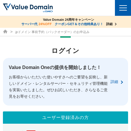
co.jpドメイン✕コアサーバーV2ビジネス応援キャンペーン
Value Domain 24周年キャンペーン
ドメイン
サーバー代
24%OFF
サーバー料金1年間無料
クーポンGET＆その他特典あり！
詳細
詳細
ドメイン取得ならバリュードメイン
.jpドメイン 事前予約（バックオーダー）のお申込み
ドメイントップ
レンタルサーバー
ログイン
ドメイン検索
サーバートップ
セキュリティ
ドメイン登録
コアサーバー
Value Domain Oneの提供を開始しました！
セキュリティトップ
サービス
ドメイン移管
お客様からいただいた使いやすさへのご要望を反映し、新
バリューサーバー
Value Domain ネットde診断
詳細
しいドメイン・レンタルサーバー・セキュリティ管理機能
サービストップ
facebook
x
ドメイン価格一覧
XREA
を実装いたしました。ぜひお試しいただき、さらなるご意
SSL証明書
見をお寄せください。
お得意様割引
ドメイン一括検索
お知らせ
サポート
Oneレンタルサーバー
サイトロック
おまかせスタート
.jpドメインオークション
マニュアル
ライブチャット
ユーザー登録済みの方
ポイント制度
gTLDオークション
NEW!
お問い合わせ