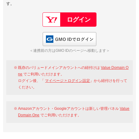
す。
以下でもログイン可能
Google
Yahoo!
以下でも登録可能
GMO ID
Amazon
Google
Yahoo!
GMO IDでログイン
※AmazonはValue Domain Oneのログイン画面へ遷移します
GMO ID
Amazon
＜連携前の方はGMO IDのページへ移動します＞
※AmazonはValue Domain Oneのアカウント作成画面へ遷移します
既存のバリュードメインアカウントへの紐付けは
Value Domain O
ne
でご利用いただけます。
ログイン後、「
マイページ > ログイン設定
」から紐付けを行って
ください。
Amazonアカウント・Googleアカウントは新しい管理パネル
Value
Domain One
でご利用いただけます。