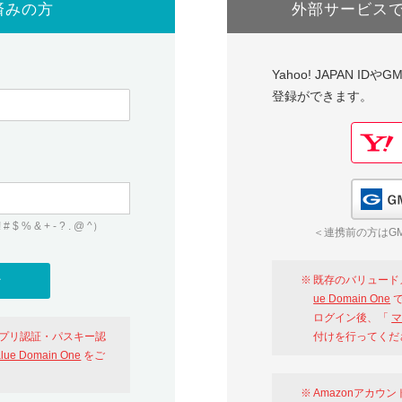
済みの方
外部サービス
Yahoo! JAPAN I
登録ができます。
 & + - ? . @ ^）
＜連携前の方はGM
既存のバリュード
ue Domain One
で
ログイン後、「
マ
アプリ認証・パスキー認
付けを行ってくだ
alue Domain One
をご
Amazonアカウ