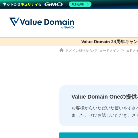
無料診断
Value Domain 24周年キャ
co.jp
ドメイン取得ならバリュードメイン
.jpド
ドメイン
レンタルサーバー
セキュリティ
サービス
ドメイ
コアサ
Value
お得意
従来のバリュー
従来のバリュー
DOMAIN
RENTAL SERVER
SECURITY
SERVICE
ドメイ
One
紹介制
ドメイントップ
サーバートップ
セキュリティトップ
サービストップ
gTLD
ドメイ
Value 
Value
Value Domain One
外部サービスでの登録が一部未対
外部サービスでの登録が一部未対
人気ド
お客様からいただいた使いやすさ
ました。ぜひお試しいただき、さ