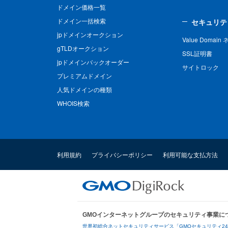
ドメイン価格一覧
ドメイン一括検索
セキュリテ
jpドメインオークション
Value Domai
gTLDオークション
SSL証明書
jpドメインバックオーダー
サイトロック
プレミアムドメイン
人気ドメインの種類
WHOIS検索
利用規約
プライバシーポリシー
利用可能な支払方法
GMOインターネットグループのセキュリティ事業に
世界初総合ネットセキュリティサービス「GMOセキュリティ2