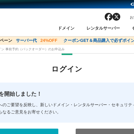
facebook
x
お
ドメイン
レンタルサーバー
ンペーン
ドメイン✕コアサーバーV2ビジネス応援キャンペーン
サーバー代
24%OFF
クーポンGET＆商品購入で必ずポイン
サーバー料金1年間
メイン 事前予約（バックオーダー）のお申込み
ン検索
ーバー
 Domain ネットde診断
様割引
ドメイン登録
バリューサーバー
SSL証明書
おまかせスタート
ドメインをご利用希望の方
ドメインをご利用希望の方
One レンタルサーバ
One レンタルサーバ
おすすめ
おすすめ
ログイン
ン価格一覧
レンタルサーバー
度
ドメイン一括検索
バリュードメインAPI
オークション
ンコンシェルジュ
.jpドメインバックオーダー
Value Domain Analyzer
Domainユーザー登録
 Domainにログイン
Value Domain O
Value Domain 
NEW!
の提供を開始しました！
応（Google等）
応（Google等）
メインの種類
WHOIS検索
以下でもログ
以下でも登
へのご要望を反映し、新しいドメイン・レンタルサーバー・セキュリテ
らなるご意見をお寄せください。
Google
Google
Yahoo!
Yahoo!
※AmazonはValue Domai
※AmazonはValue Do