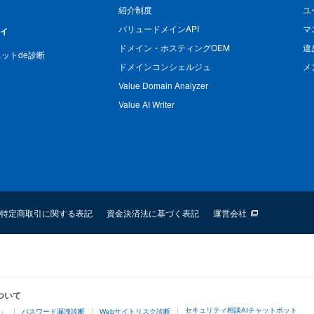
紹介制度
ユ
バリュードメインAPI
マ
ィ
ドメイン・ホスティングOEM
違
n ネットde診断
ドメインコンシェルジュ
メ
Value Domain Analyzer
Value AI Writer
特定商取引に関する表記
資金決済法に基づく表記
運営会社
ついて
セキュリティ相談AIチャットボット
4」
パスワード漏洩診断
Webサイトリスク診断