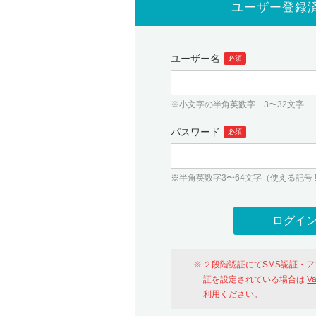
ユーザー登録
ユーザー名
必須
※小文字の半角英数字 3〜32文字
パスワード
必須
※半角英数字3〜64文字（使える記号 ! # $ %
２段階認証にてSMS認証・
証を設定されている場合は
V
利用ください。