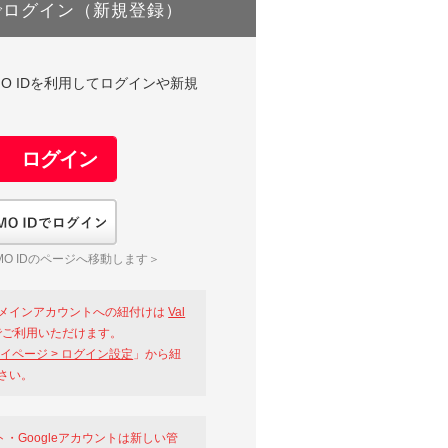
でログイン（新規登録）
DやGMO IDを利用してログインや新規
GMO IDでログイン
O IDのページへ移動します＞
メインアカウントへの紐付けは
Val
ご利用いただけます。
イページ > ログイン設定
」から紐
さい。
ント・Googleアカウントは新しい管