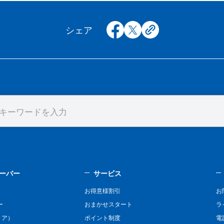
facebook
x
copy
シェア
ーバー
サービス
お得意様割引
お
ー
おまかせスタート
ラ
リア）
ポイント制度
電