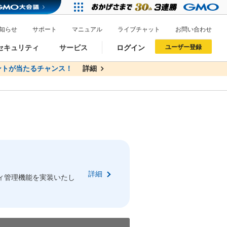
知らせ
サポート
マニュアル
ライブチャット
お問い合わせ
セキュリティ
サービス
ログイン
ユーザー登録
トが当たるチャンス！
無料
詳細
詳細
ドメイン移管
XREA
サイトロック
ポイント制度
ーを含む最新の機能を使う方
ーを含む最新の機能を使う方
.jpドメインオークション
ドメイン・ホスティングOEM
プレミアムドメイン
Value AI Writer
neアカウント作成
Oneにログイン
詳細
イン可能
録可能
ィ管理機能を実装いたし
GMO ID
GMO ID
Amazon
Amazon
n Oneのアカウント作成画面へ遷移します
main Oneのログイン画面へ遷移します