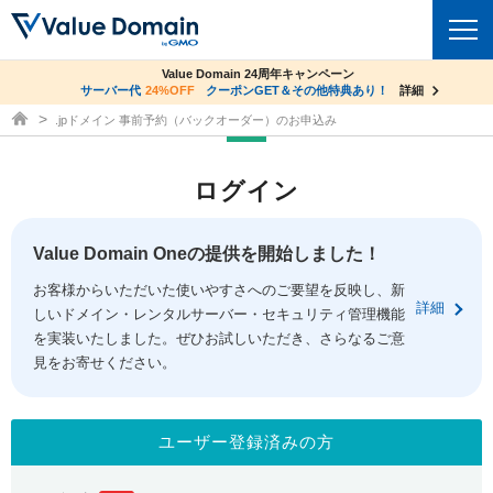
co.jpドメイン✕コアサーバーV2ビジネス応援キャンペーン
Value Domain 24周年キャンペーン
ドメイン
サーバー代
24%OFF
サーバー料金1年間無料
クーポンGET＆その他特典あり！
詳細
詳細
ドメイン取得ならバリュードメイン
.jpドメイン 事前予約（バックオーダー）のお申込み
ドメイントップ
レンタルサーバー
ログイン
ドメイン検索
サーバートップ
セキュリティ
ドメイン登録
コアサーバー
Value Domain Oneの提供を開始しました！
セキュリティトップ
サービス
ドメイン移管
お客様からいただいた使いやすさへのご要望を反映し、新
バリューサーバー
Value Domain ネットde診断
詳細
しいドメイン・レンタルサーバー・セキュリティ管理機能
サービストップ
facebook
x
ドメイン価格一覧
XREA
を実装いたしました。ぜひお試しいただき、さらなるご意
SSL証明書
見をお寄せください。
お得意様割引
ドメイン一括検索
お知らせ
サポート
Oneレンタルサーバー
サイトロック
おまかせスタート
.jpドメインオークション
マニュアル
ライブチャット
ユーザー登録済みの方
ポイント制度
gTLDオークション
NEW!
お問い合わせ