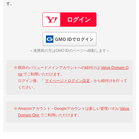
す。
以下でもログイン可能
Google
Yahoo!
以下でも登録可能
GMO ID
Amazon
Google
Yahoo!
GMO IDでログイン
※AmazonはValue Domain Oneのログイン画面へ遷移します
GMO ID
Amazon
＜連携前の方はGMO IDのページへ移動します＞
※AmazonはValue Domain Oneのアカウント作成画面へ遷移します
既存のバリュードメインアカウントへの紐付けは
Value Domain O
ne
でご利用いただけます。
ログイン後、「
マイページ > ログイン設定
」から紐付けを行って
ください。
Amazonアカウント・Googleアカウントは新しい管理パネル
Value
Domain One
でご利用いただけます。