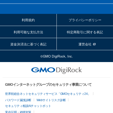
利用規約
プライバシーポリシー
利用可能な支払方法
特定商取引に関する表記
資金決済法に基づく表記
運営会社
©GMO DigiRock, Inc.
GMOインターネットグループのセキュリティ事業について
世界初総合ネットセキュリティサービス「GMOセキュリティ24」
パスワード漏洩診断
Webサイトリスク診断
セキュリティ相談AIチャットボット
実在証明・盗聴対策