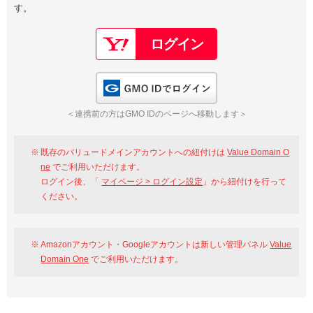
す。
以下でもログイン可能
Google
Yahoo!
以下でも登録可能
GMO ID
Amazon
Google
Yahoo!
GMO IDでログイン
※AmazonはValue Domain Oneのログイン画面へ遷移します
GMO ID
Amazon
＜連携前の方はGMO IDのページへ移動します＞
※AmazonはValue Domain Oneのアカウント作成画面へ遷移します
既存のバリュードメインアカウントへの紐付けは
Value Domain O
ne
でご利用いただけます。
ログイン後、「
マイページ > ログイン設定
」から紐付けを行って
ください。
Amazonアカウント・Googleアカウントは新しい管理パネル
Value
Domain One
でご利用いただけます。