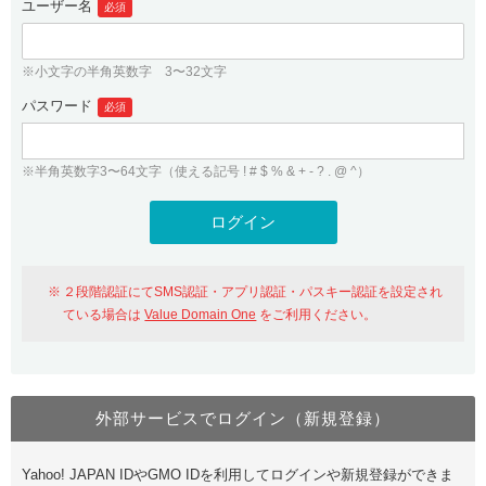
ユーザー名
必須
紹介制度
.jpドメインバックオーダー
ログイン
バリュードメインAPI
プレミアムドメイン
※小文字の半角英数字 3〜32文字
従来のバリュードメインをご利用希望の方
ユーザー登録
ドメイン・ホスティングOEM
パスワード
人気ドメインの種類
必須
従来のバリュードメインをご利用希望の方
ドメインコンシェルジュ
WHOIS検索
※半角英数字3〜64文字（使える記号 ! # $ % & + - ? . @ ^）
Value Domain Analyzer
Value Domainにログイン
Value AI Writer
外部サービスでの登録が一部未対応（Google等）
Value Domainユーザー登録
２段階認証にてSMS認証・アプリ認証・パスキー認証を設定され
外部サービスでの登録が一部未対応（Google等）
One レンタルサーバーを含む最新の機能を使う方
おすすめ
ている場合は
Value Domain One
をご利用ください。
One レンタルサーバーを含む最新の機能を使う方
おすすめ
外部サービスでログイン（新規登録）
Value Domain Oneにログイン
Yahoo! JAPAN IDやGMO IDを利用してログインや新規登録ができま
Value Domain Oneアカウント作成