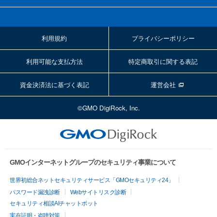
利用規約
プライバシーポリシー
利用可能な支払方法
特定商取引に関する表記
資金決済法に基づく表記
運営会社
©GMO DigiRock, Inc.
GMOインターネットグループのセキュリティ事業について
世界初総合ネットセキュリティサービス「GMOセキュリティ24」
パスワード漏洩診断
Webサイトリスク診断
セキュリティ相談AIチャットボット
実在証明・盗聴対策