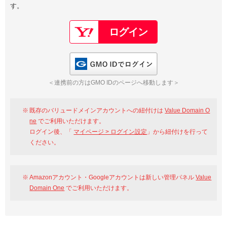
す。
以下でもログイン可能
Google
Yahoo!
以下でも登録可能
GMO ID
Amazon
Google
Yahoo!
GMO IDでログイン
※AmazonはValue Domain Oneのログイン画面へ遷移します
GMO ID
Amazon
＜連携前の方はGMO IDのページへ移動します＞
※AmazonはValue Domain Oneのアカウント作成画面へ遷移します
既存のバリュードメインアカウントへの紐付けは
Value Domain O
ne
でご利用いただけます。
ログイン後、「
マイページ > ログイン設定
」から紐付けを行って
ください。
Amazonアカウント・Googleアカウントは新しい管理パネル
Value
Domain One
でご利用いただけます。