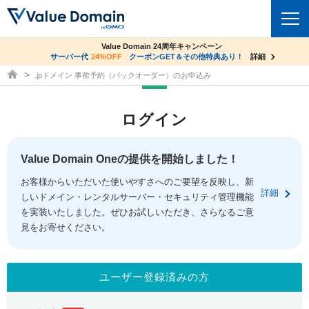
co.jpドメイン✕コアサーバーV2ビジネス応援キャンペーン
Value Domain 24周年キャンペーン
ドメイン
サーバー代
24%OFF
サーバー料金1年間無料
クーポンGET＆その他特典あり！
詳細
詳細
ドメイン取得ならバリュードメイン
.jpドメイン 事前予約（バックオーダー）のお申込み
ドメイントップ
レンタルサーバー
ログイン
ドメイン検索
サーバートップ
セキュリティ
ドメイン登録
コアサーバー
Value Domain Oneの提供を開始しました！
セキュリティトップ
サービス
ドメイン移管
お客様からいただいた使いやすさへのご要望を反映し、新
バリューサーバー
Value Domain ネットde診断
詳細
しいドメイン・レンタルサーバー・セキュリティ管理機能
サービストップ
facebook
x
ドメイン価格一覧
XREA
を実装いたしました。ぜひお試しいただき、さらなるご意
SSL証明書
見をお寄せください。
お得意様割引
ドメイン一括検索
お知らせ
サポート
Oneレンタルサーバー
サイトロック
おまかせスタート
.jpドメインオークション
マニュアル
ライブチャット
ユーザー登録済みの方
ポイント制度
gTLDオークション
NEW!
お問い合わせ