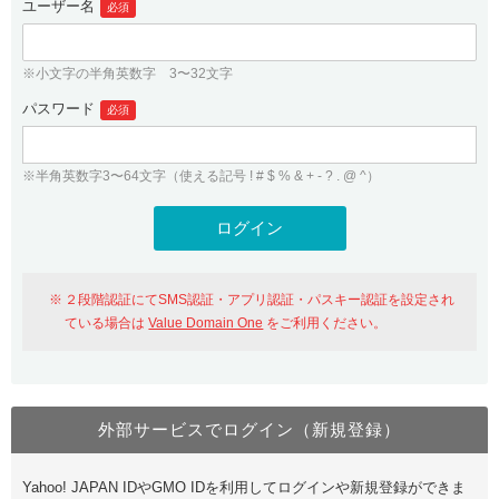
ユーザー名
必須
紹介制度
.jpドメインバックオーダー
ログイン
バリュードメインAPI
プレミアムドメイン
※小文字の半角英数字 3〜32文字
従来のバリュードメインをご利用希望の方
ユーザー登録
ドメイン・ホスティングOEM
パスワード
人気ドメインの種類
必須
従来のバリュードメインをご利用希望の方
ドメインコンシェルジュ
WHOIS検索
※半角英数字3〜64文字（使える記号 ! # $ % & + - ? . @ ^）
Value Domain Analyzer
Value Domainにログイン
Value AI Writer
外部サービスでの登録が一部未対応（Google等）
Value Domainユーザー登録
２段階認証にてSMS認証・アプリ認証・パスキー認証を設定され
外部サービスでの登録が一部未対応（Google等）
One レンタルサーバーを含む最新の機能を使う方
おすすめ
ている場合は
Value Domain One
をご利用ください。
One レンタルサーバーを含む最新の機能を使う方
おすすめ
外部サービスでログイン（新規登録）
Value Domain Oneにログイン
Yahoo! JAPAN IDやGMO IDを利用してログインや新規登録ができま
Value Domain Oneアカウント作成