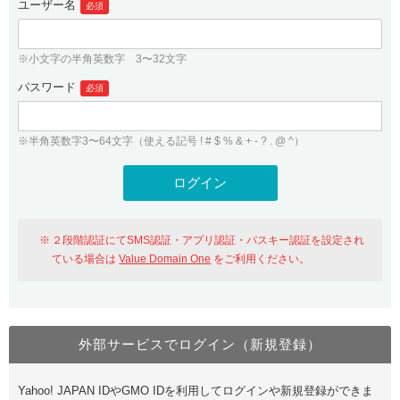
ユーザー名
必須
紹介制度
.jpドメインバックオーダー
ログイン
バリュードメインAPI
プレミアムドメイン
※小文字の半角英数字 3〜32文字
従来のバリュードメインをご利用希望の方
ユーザー登録
ドメイン・ホスティングOEM
パスワード
人気ドメインの種類
必須
従来のバリュードメインをご利用希望の方
ドメインコンシェルジュ
WHOIS検索
※半角英数字3〜64文字（使える記号 ! # $ % & + - ? . @ ^）
Value Domain Analyzer
Value Domainにログイン
Value AI Writer
外部サービスでの登録が一部未対応（Google等）
Value Domainユーザー登録
２段階認証にてSMS認証・アプリ認証・パスキー認証を設定され
外部サービスでの登録が一部未対応（Google等）
One レンタルサーバーを含む最新の機能を使う方
おすすめ
ている場合は
Value Domain One
をご利用ください。
One レンタルサーバーを含む最新の機能を使う方
おすすめ
外部サービスでログイン（新規登録）
Value Domain Oneにログイン
Yahoo! JAPAN IDやGMO IDを利用してログインや新規登録ができま
Value Domain Oneアカウント作成