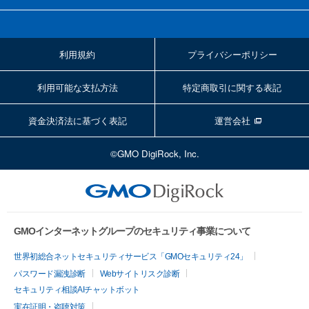
利用規約
プライバシーポリシー
利用可能な支払方法
特定商取引に関する表記
資金決済法に基づく表記
運営会社
©GMO DigiRock, Inc.
GMOインターネットグループのセキュリティ事業について
世界初総合ネットセキュリティサービス「GMOセキュリティ24」
パスワード漏洩診断
Webサイトリスク診断
セキュリティ相談AIチャットボット
実在証明・盗聴対策