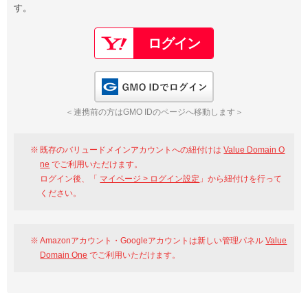
す。
以下でもログイン可能
Google
Yahoo!
以下でも登録可能
GMO ID
Amazon
Google
Yahoo!
GMO IDでログイン
※AmazonはValue Domain Oneのログイン画面へ遷移します
GMO ID
Amazon
＜連携前の方はGMO IDのページへ移動します＞
※AmazonはValue Domain Oneのアカウント作成画面へ遷移します
既存のバリュードメインアカウントへの紐付けは
Value Domain O
ne
でご利用いただけます。
ログイン後、「
マイページ > ログイン設定
」から紐付けを行って
ください。
Amazonアカウント・Googleアカウントは新しい管理パネル
Value
Domain One
でご利用いただけます。