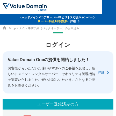
co.jpドメイン✕コアサーバーV2ビジネス応援キャンペーン
ドメイン
サーバー料金1年間無料
詳細
ドメイン取得ならバリュードメイン
.jpドメイン 事前予約（バックオーダー）のお申込み
ドメイントップ
レンタルサーバー
ログイン
ドメイン検索
サーバートップ
セキュリティ
ドメイン登録
コアサーバー
Value Domain Oneの提供を開始しました！
セキュリティトップ
サービス
ドメイン移管
お客様からいただいた使いやすさへのご要望を反映し、新
バリューサーバー
Value Domain ネットde診断
詳細
しいドメイン・レンタルサーバー・セキュリティ管理機能
サービストップ
facebook
x
ドメイン価格一覧
XREA
を実装いたしました。ぜひお試しいただき、さらなるご意
SSL証明書
見をお寄せください。
お得意様割引
ドメイン一括検索
お知らせ
サポート
Oneレンタルサーバー
サイトロック
おまかせスタート
.jpドメインオークション
マニュアル
ライブチャット
ユーザー登録済みの方
ポイント制度
gTLDオークション
NEW!
お問い合わせ