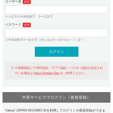
ユーザー名
必須
紹介制度
.jpドメインバックオーダー
ログイン
バリュードメインAPI
プレミアムドメイン
※小文字の半角英数字 3〜32文字
従来のバリュードメインをご利用希望の方
ユーザー登録
ドメイン・ホスティングOEM
パスワード
人気ドメインの種類
必須
従来のバリュードメインをご利用希望の方
ドメインコンシェルジュ
WHOIS検索
※半角英数字3〜64文字（使える記号 ! # $ % & + - ? . @ ^）
Value Domain Analyzer
Value Domainにログイン
Value AI Writer
外部サービスでの登録が一部未対応（Google等）
Value Domainユーザー登録
２段階認証にてSMS認証・アプリ認証・パスキー認証を設定され
外部サービスでの登録が一部未対応（Google等）
One レンタルサーバーを含む最新の機能を使う方
おすすめ
ている場合は
Value Domain One
をご利用ください。
One レンタルサーバーを含む最新の機能を使う方
おすすめ
外部サービスでログイン（新規登録）
Value Domain Oneにログイン
Yahoo! JAPAN IDやGMO IDを利用してログインや新規登録ができま
Value Domain Oneアカウント作成