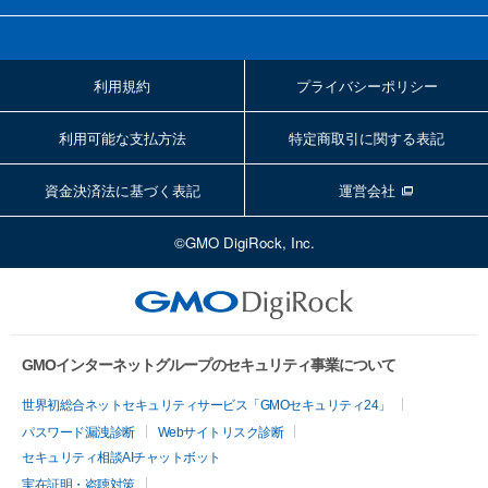
利用規約
プライバシーポリシー
利用可能な支払方法
特定商取引に関する表記
資金決済法に基づく表記
運営会社
©GMO DigiRock, Inc.
GMOインターネットグループのセキュリティ事業について
世界初総合ネットセキュリティサービス「GMOセキュリティ24」
パスワード漏洩診断
Webサイトリスク診断
セキュリティ相談AIチャットボット
実在証明・盗聴対策