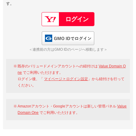
す。
以下でもログイン可能
Google
Yahoo!
以下でも登録可能
GMO ID
Amazon
Google
Yahoo!
GMO IDでログイン
※AmazonはValue Domain Oneのログイン画面へ遷移します
GMO ID
Amazon
＜連携前の方はGMO IDのページへ移動します＞
※AmazonはValue Domain Oneのアカウント作成画面へ遷移します
既存のバリュードメインアカウントへの紐付けは
Value Domain O
ne
でご利用いただけます。
ログイン後、「
マイページ > ログイン設定
」から紐付けを行って
ください。
Amazonアカウント・Googleアカウントは新しい管理パネル
Value
Domain One
でご利用いただけます。