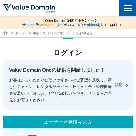
co.jpドメイン✕コアサーバーV2ビジネス応援キャンペーン
Value Domain 24周年キャンペーン
ドメイン
サーバー代
24%OFF
サーバー料金1年間無料
クーポンGET＆その他特典あり！
詳細
詳細
ドメイン取得ならバリュードメイン
.jpドメイン 事前予約（バックオーダー）のお申込み
ドメイントップ
レンタルサーバー
ログイン
ドメイン検索
サーバートップ
セキュリティ
ドメイン登録
コアサーバー
Value Domain Oneの提供を開始しました！
セキュリティトップ
サービス
ドメイン移管
お客様からいただいた使いやすさへのご要望を反映し、新
バリューサーバー
Value Domain ネットde診断
詳細
しいドメイン・レンタルサーバー・セキュリティ管理機能
サービストップ
facebook
x
ドメイン価格一覧
XREA
を実装いたしました。ぜひお試しいただき、さらなるご意
SSL証明書
見をお寄せください。
お得意様割引
ドメイン一括検索
お知らせ
サポート
Oneレンタルサーバー
サイトロック
おまかせスタート
.jpドメインオークション
マニュアル
ライブチャット
ユーザー登録済みの方
ポイント制度
gTLDオークション
NEW!
お問い合わせ