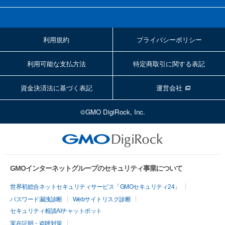
利用規約
プライバシーポリシー
利用可能な支払方法
特定商取引に関する表記
資金決済法に基づく表記
運営会社
©GMO DigiRock, Inc.
GMOインターネットグループのセキュリティ事業について
世界初総合ネットセキュリティサービス「GMOセキュリティ24」
パスワード漏洩診断
Webサイトリスク診断
セキュリティ相談AIチャットボット
実在証明・盗聴対策