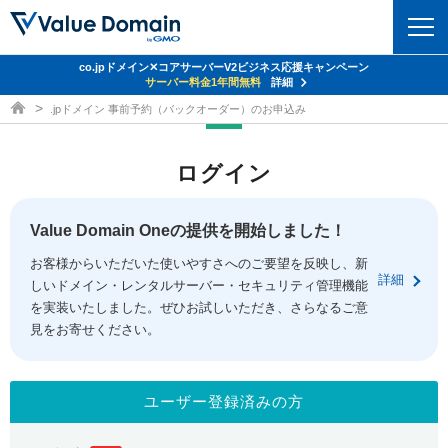
co.jpドメイン✕コアサーバーV2ビジネス応援キャンペーン
ドメイン
サーバー料金1年間無料
詳細
ドメイン取得ならバリュードメイン
.jpドメイン 事前予約（バックオーダー）のお申込み
ドメイントップ
レンタルサーバー
ログイン
ドメイン検索
サーバートップ
セキュリティ
ドメイン登録
コアサーバー
Value Domain Oneの提供を開始しました！
セキュリティトップ
サービス
ドメイン移管
お客様からいただいた使いやすさへのご要望を反映し、新
バリューサーバー
Value Domain ネットde診断
詳細
しいドメイン・レンタルサーバー・セキュリティ管理機能
サービストップ
facebook
x
ドメイン価格一覧
XREA
を実装いたしました。ぜひお試しいただき、さらなるご意
SSL証明書
見をお寄せください。
お得意様割引
ドメイン一括検索
お知らせ
サポート
Oneレンタルサーバー
サイトロック
おまかせスタート
.jpドメインオークション
マニュアル
ライブチャット
ユーザー登録済みの方
ポイント制度
gTLDオークション
NEW!
お問い合わせ