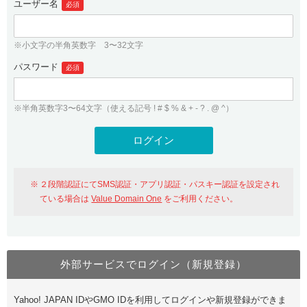
ユーザー名
必須
紹介制度
.jpドメインバックオーダー
ログイン
バリュードメインAPI
プレミアムドメイン
※小文字の半角英数字 3〜32文字
従来のバリュードメインをご利用希望の方
ユーザー登録
ドメイン・ホスティングOEM
パスワード
人気ドメインの種類
必須
従来のバリュードメインをご利用希望の方
ドメインコンシェルジュ
WHOIS検索
※半角英数字3〜64文字（使える記号 ! # $ % & + - ? . @ ^）
Value Domain Analyzer
Value Domainにログイン
Value AI Writer
外部サービスでの登録が一部未対応（Google等）
Value Domainユーザー登録
２段階認証にてSMS認証・アプリ認証・パスキー認証を設定され
外部サービスでの登録が一部未対応（Google等）
One レンタルサーバーを含む最新の機能を使う方
おすすめ
ている場合は
Value Domain One
をご利用ください。
One レンタルサーバーを含む最新の機能を使う方
おすすめ
外部サービスでログイン（新規登録）
Value Domain Oneにログイン
Yahoo! JAPAN IDやGMO IDを利用してログインや新規登録ができま
Value Domain Oneアカウント作成